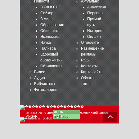
Новости
Актуально
В РФ и СНГ
Аналитика
Собкор
Персоны
В мире
Прямой
Образование
путь
Общество
История
Экономика
Онлайн
Наука
О проекте
Палитра
Размещение
Здоровый
рекламы
образ жизни
RSS
Объявления
Контакты
Видео
Карта сайта
Аудио
Облако
Библиотека
тегов
Фотогалерея
© 2003-2018 Информационно-аналитический канал
ANSAR