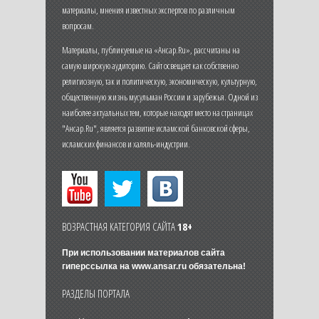
материалы, мнения известных экспертов по различным
вопросам.
Материалы, публикуемые на «Ансар.Ru», рассчитаны на
самую широкую аудиторию. Сайт освещает как собственно
религиозную, так и политическую, экономическую, культурную,
общественную жизнь мусульман России и зарубежья. Одной из
наиболее актуальных тем, которые находят место на страницах
"Ансар.Ru", является развитие исламской банковской сферы,
исламских финансов и халяль-индустрии.
ВОЗРАСТНАЯ КАТЕГОРИЯ САЙТА
18+
При использовании материалов сайта
гиперссылка на
www.ansar.ru
обязательна!
РАЗДЕЛЫ ПОРТАЛА