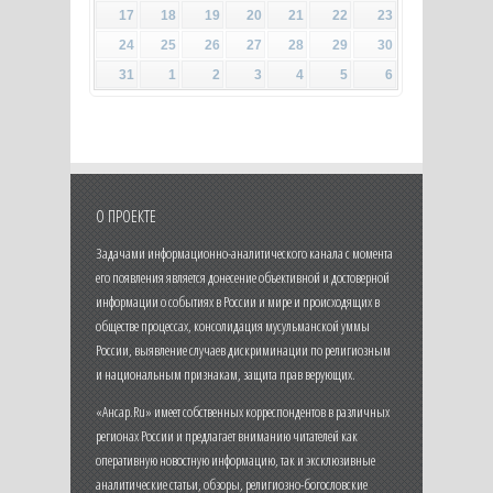
17
18
19
20
21
22
23
24
25
26
27
28
29
30
31
1
2
3
4
5
6
О ПРОЕКТЕ
Задачами информационно-аналитического канала с момента
его появления является донесение объективной и достоверной
информации о событиях в России и мире и происходящих в
обществе процессах, консолидация мусульманской уммы
России, выявление случаев дискриминации по религиозным
и национальным признакам, защита прав верующих.
«Ансар.Ru» имеет собственных корреспондентов в различных
регионах России и предлагает вниманию читателей как
оперативную новостную информацию, так и эксклюзивные
аналитические статьи, обзоры, религиозно-богословские