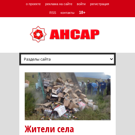
о проекте
реклама на сайте
войти
регистрация
18+
RSS
контакты
Жители села