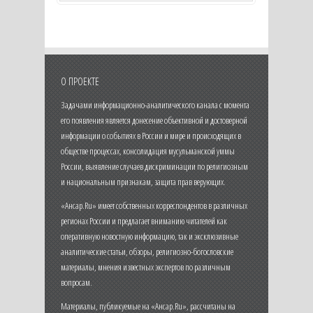
О ПРОЕКТЕ
Задачами информационно-аналитического канала с момента
его появления является донесение объективной и достоверной
информации о событиях в России и мире и происходящих в
обществе процессах, консолидация мусульманской уммы
России, выявление случаев дискриминации по религиозным
и национальным признакам, защита прав верующих.
«Ансар.Ru» имеет собственных корреспондентов в различных
регионах России и предлагает вниманию читателей как
оперативную новостную информацию, так и эксклюзивные
аналитические статьи, обзоры, религиозно-богословские
материалы, мнения известных экспертов по различным
вопросам.
Материалы, публикуемые на «Ансар.Ru», рассчитаны на