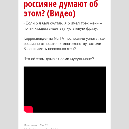
россияне думают об
этом? (Видео)
«Если б я был султан, я б имел трех жен» –
почти каждый знает эту культовую фразу.
Корреспонденты NurTV поспешили узнать, как
россияне относятся к многоженству, хотели
бы они иметь несколько жен?
Что об этом думают сами мусульмане?
Источник: NurTV