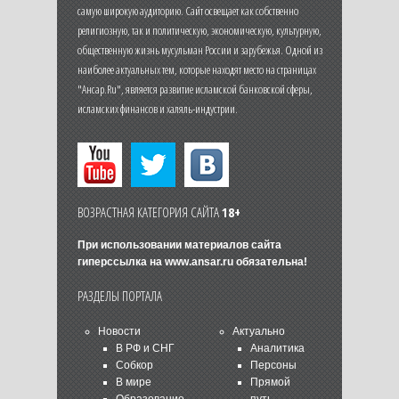
самую широкую аудиторию. Сайт освещает как собственно
религиозную, так и политическую, экономическую, культурную,
общественную жизнь мусульман России и зарубежья. Одной из
наиболее актуальных тем, которые находят место на страницах
"Ансар.Ru", является развитие исламской банковской сферы,
исламских финансов и халяль-индустрии.
ВОЗРАСТНАЯ КАТЕГОРИЯ САЙТА
18+
При использовании материалов сайта
гиперссылка на
www.ansar.ru
обязательна!
РАЗДЕЛЫ ПОРТАЛА
Новости
Актуально
В РФ и СНГ
Аналитика
Собкор
Персоны
В мире
Прямой
Образование
путь