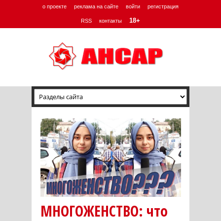
о проекте
реклама на сайте
войти
регистрация
18+
RSS
контакты
МНОГОЖЕНСТВО: что