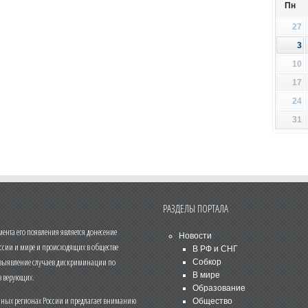
Пн
27
3
10
17
24
31
РАЗДЕЛЫ ПОРТАЛА
нта его появления является донесение
Новости
ссии и мире и происходящих в обществе
В РФ и СНГ
 выявление случаев дискриминации по
Собкор
В мире
 верующих.
Образование
чных регионах России и предлагает вниманию
Общество