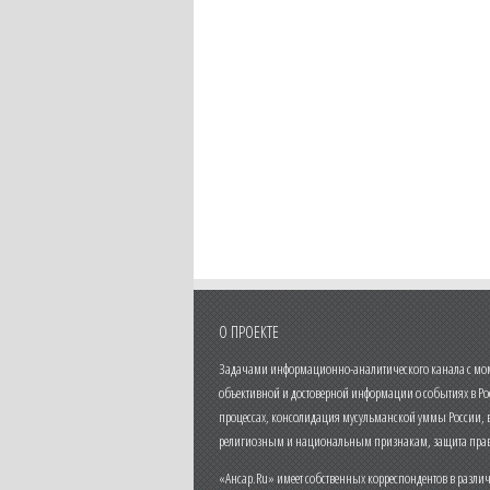
О ПРОЕКТЕ
Задачами информационно-аналитического канала с моме
объективной и достоверной информации о событиях в Ро
процессах, консолидация мусульманской уммы России,
религиозным и национальным признакам, защита прав
«Ансар.Ru» имеет собственных корреспондентов в разли