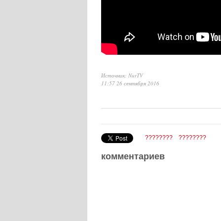
Источник: NurTV
11:57 26 сентября 2016
????????
????????
комментариев