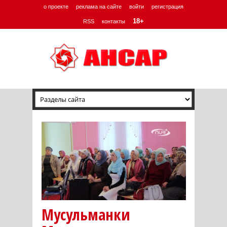
о проекте
реклама на сайте
войти
регистрация
18+
RSS
контакты
Мусульманки