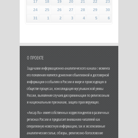
17
18
19
20
21
22
23
24
25
26
27
28
29
30
31
1
2
3
4
5
6
О ПРОЕКТЕ
Задачами информационно-аналитического канала с момента
его появления является донесение объективной и достоверной
информации о событиях в России и мире и происходящих в
обществе процессах, консолидация мусульманской уммы
России, выявление случаев дискриминации по религиозным
и национальным признакам, защита прав верующих.
«Ансар.Ru» имеет собственных корреспондентов в различных
регионах России и предлагает вниманию читателей как
оперативную новостную информацию, так и эксклюзивные
аналитические статьи, обзоры, религиозно-богословские