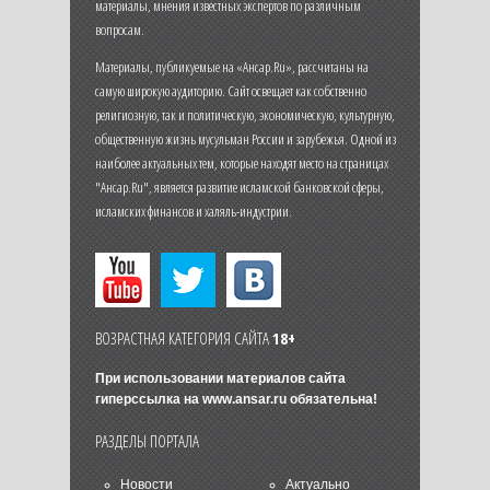
материалы, мнения известных экспертов по различным
вопросам.
Материалы, публикуемые на «Ансар.Ru», рассчитаны на
самую широкую аудиторию. Сайт освещает как собственно
религиозную, так и политическую, экономическую, культурную,
общественную жизнь мусульман России и зарубежья. Одной из
наиболее актуальных тем, которые находят место на страницах
"Ансар.Ru", является развитие исламской банковской сферы,
исламских финансов и халяль-индустрии.
ВОЗРАСТНАЯ КАТЕГОРИЯ САЙТА
18+
При использовании материалов сайта
гиперссылка на
www.ansar.ru
обязательна!
РАЗДЕЛЫ ПОРТАЛА
Новости
Актуально