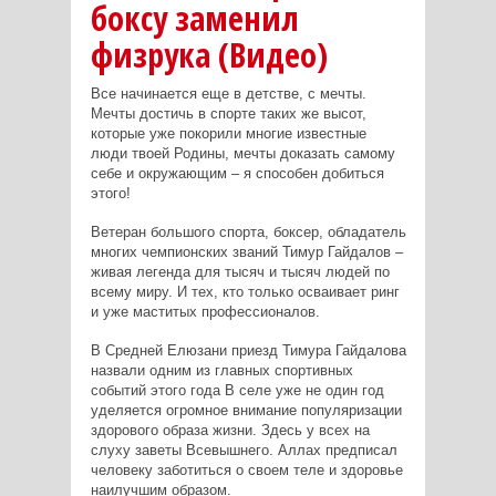
боксу заменил
физрука (Видео)
Все начинается еще в детстве, с мечты.
Мечты достичь в спорте таких же высот,
которые уже покорили многие известные
люди твоей Родины, мечты доказать самому
себе и окружающим – я способен добиться
этого!
Ветеран большого спорта, боксер, обладатель
многих чемпионских званий Тимур Гайдалов –
живая легенда для тысяч и тысяч людей по
всему миру. И тех, кто только осваивает ринг
и уже маститых профессионалов.
В Средней Елюзани приезд Тимура Гайдалова
назвали одним из главных спортивных
событий этого года В селе уже не один год
уделяется огромное внимание популяризации
здорового образа жизни. Здесь у всех на
слуху заветы Всевышнего. Аллах предписал
человеку заботиться о своем теле и здоровье
наилучшим образом.