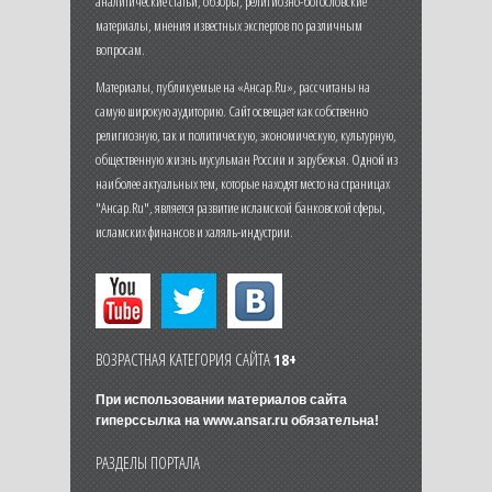
аналитические статьи, обзоры, религиозно-богословские
материалы, мнения известных экспертов по различным
вопросам.
Материалы, публикуемые на «Ансар.Ru», рассчитаны на
самую широкую аудиторию. Сайт освещает как собственно
религиозную, так и политическую, экономическую, культурную,
общественную жизнь мусульман России и зарубежья. Одной из
наиболее актуальных тем, которые находят место на страницах
"Ансар.Ru", является развитие исламской банковской сферы,
исламских финансов и халяль-индустрии.
ВОЗРАСТНАЯ КАТЕГОРИЯ САЙТА
18+
При использовании материалов сайта
гиперссылка на
www.ansar.ru
обязательна!
РАЗДЕЛЫ ПОРТАЛА