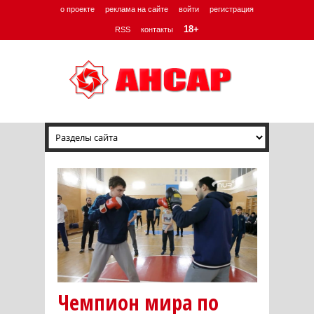
о проекте
реклама на сайте
войти
регистрация
18+
RSS
контакты
Чемпион мира по