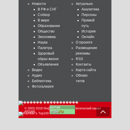
Новости
Актуально
В РФ и СНГ
Аналитика
Собкор
Персоны
В мире
Прямой
Образование
путь
Общество
История
Экономика
Онлайн
Наука
О проекте
Палитра
Размещение
Здоровый
рекламы
образ жизни
RSS
Объявления
Контакты
Видео
Карта сайта
Аудио
Облако
Библиотека
тегов
Фотогалерея
© 2003-2018 Информационно-аналитический канал
ANSAR