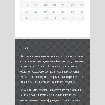
17
18
19
20
21
22
23
24
25
26
27
28
29
30
31
1
2
3
4
5
6
О ПРОЕКТЕ
Задачами информационно-аналитического канала с момента
его появления является донесение объективной и достоверной
информации о событиях в России и мире и происходящих в
обществе процессах, консолидация мусульманской уммы
России, выявление случаев дискриминации по религиозным
и национальным признакам, защита прав верующих.
«Ансар.Ru» имеет собственных корреспондентов в различных
регионах России и предлагает вниманию читателей как
оперативную новостную информацию, так и эксклюзивные