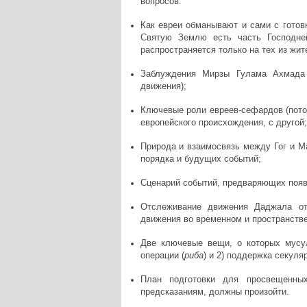
вопросов:
Как евреи обманывают и сами с готов
Святую Землю есть часть Господне
распространяется только на тех из жит
Заблуждения Мирзы Гулама Ахмада (
движения);
Ключевые роли евреев-сефардов (пот
европейского происхождения, с другой;
Природа и взаимосвязь между Гог и Ма
порядка и будущих событий;
Сценарий событий, предваряющих появ
Отслеживание движения Даджала от
движения во временном и пространств
Две ключевые вещи, о которых мусул
операции (
риба
) и 2) поддержка секуля
План подготовки для просвещенны
предсказаниям, должны произойти.