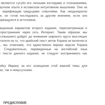
 являются сугубо его личными взглядами и толкованиями,
научном опыте и исламском интуитивном мышлении. Они не
 верификации грядущими событиями. Как неоднократно
е, он готов последовать за другим мнением, если оно
ержащуюся в источниках.
ращенным вариантом второго издания, пересмотренным и
пространения через сеть Интернет. Таким образом, мы
 Всевышнего дойдет до внимания широкого круга мыслящих
теля на то, что арабский текст аятов Корана не включен в
м, мы отмечаем, что единственно верная версия Корана
. Следовательно, переведенные на английский язык
 тексте данного издания, не следует воспринимать как
ейху Имрану за его освещение этой важной темы для
н, так и немусульман.
ПРЕДИСЛОВИЕ