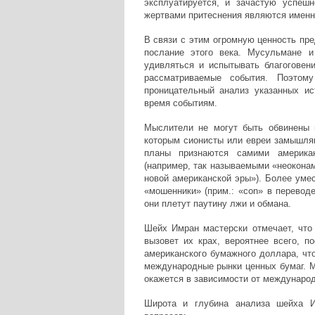
эксплуатируется, и зачастую успешн
жертвами притеснения являются именн
В связи с этим огромную ценность пр
послание этого века. Мусульмане 
удивляться и испытывать благоговен
рассматриваемые события. Поэто
проницательный анализ указанных и
время событиям.
Мыслители не могут быть обвинены в
которым сионисты или евреи замышля
планы признаются самими америка
(например, так называемыми «неоконам
новой американской эры»). Более уме
«мошенники» (прим.: «con» в переводе
они плетут паутину лжи и обмана.
Шейх Имран мастерски отмечает, что
вызовет их крах, вероятнее всего, 
американского бумажного доллара, чт
международные рынки ценных бумаг. 
окажется в зависимости от междунаро
Широта и глубина анализа шейха 