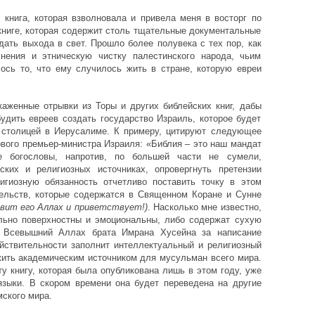
книга, которая взволновала и привела меня в восторг по
книге, которая содержит столь тщательные документальные
ать выхода в свет. Прошло более полувека с тех пор, как
нения и этническую чистку палестинского народа, чьим
ось то, что ему случилось жить в стране, которую евреи
аженные отрывки из Торы и других библейских книг, дабы
удить евреев создать государство Израиль, которое будет
 столицей в Иерусалиме. К примеру, цитируют следующее
вого премьер-министра Израиля: «Библия – это наш мандат
 богословы, напротив, по большей части не сумели,
ких и религиозных источниках, опровергнуть претензии
гиозную обязанность отчетливо поставить точку в этом
тельств, которые содержатся в Священном Коране и Сунне
овит его Аллах и приветствует!)
. Насколько мне известно,
льно поверхностны и эмоциональны, либо содержат сухую
т Всевышний Аллах брата Имрана Хусейна за написание
ействительности заполнит интеллектуальный и религиозный
жить академическим источником для мусульман всего мира.
ту книгу, которая была опубликована лишь в этом году, уже
языки. В скором времени она будет переведена на другие
мского мира.