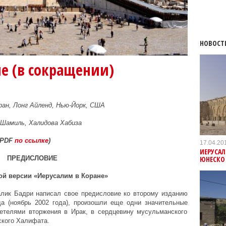
НОВОСТ
е (в сокращении)
ан, Лонг Айленд, Нью-Йорк, США
 Шамиль, Халидова Хабиза
 PDF
по ссылке
)
17.04.20
ИЕРУСА
ЮНЕСКО
ПРЕДИСЛОВИЕ
ой версии «Иерусалим в Коране»
алик Бадри написал свое предисловие ко второму изданию
да (ноябрь 2002 года), произошли еще одни значительные
детелями вторжения в Ирак, в сердцевину мусульманского
ского Халифата.