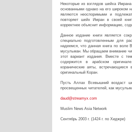
Некоторые из взглядов шейха Имрана
основанными однако на его широком 
являются неоспоримыми и подлежат
повторяет шейх Имран в своей книг
корректнее объяснит информацию, сод
Данное издание книги является сок
специально подготовленным для рас
надеемся, что данная книга по воле
мусульман. Мы обращаем внимание чита
этот вариант издания. Вместе с те
содержится в арабском оригинале
коранические аяты, встречающиеся в
оригинальный Коран.
Пусть Аллах Всевышний воздаст ш
просвещенных читателей, как мусульма
daud@streamyx.com
Muslim News Asia Network
Сентябрь 2003 г. (1424 г. по Хиджре)