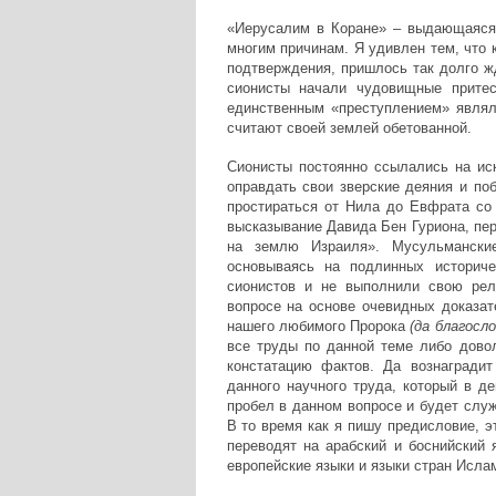
«Иерусалим в Коране» ‒ выдающаяся 
многим причинам. Я удивлен тем, что 
подтверждения, пришлось так долго жд
сионисты начали чудовищные притес
единственным «преступлением» являл
считают своей землей обетованной.
Сионисты постоянно ссылались на иск
оправдать свои зверские деяния и поб
простираться от Нила до Евфрата со
высказывание Давида Бен Гуриона, пер
на землю Израиля». Мусульманские
основываясь на подлинных историчес
сионистов и не выполнили свою рели
вопросе на основе очевидных доказа
нашего любимого Пророка
(да благосл
все труды по данной теме либо дово
констатацию фактов. Да вознагради
данного научного труда, который в д
пробел в данном вопросе и будет слу
В то время как я пишу предисловие, э
переводят на арабский и боснийский 
европейские языки и языки стран Исла