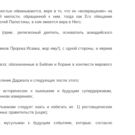
ностью обманываются, веря в то, что их «возвращение» на
й милости, обращенной к ним, тогда как Его обещание
елей Палестины, в ком имеется вера в Него;
прим.: религиозный деятель, основатель ахмадийского
омков Пророка Исаака,
мир ему!
), с одной стороны, и евреев
гог, обозначенные в Библии и Коране в контексте мирового
ление Даджала и следующих после этого;
 исторических к нынешним и будущим супердержавам,
енном измерениях;
ьманам следует знать и избегать их: 1) ростовщические
рных правительств (
ширк
);
х мусульман к будущим событиям, которые, согласно