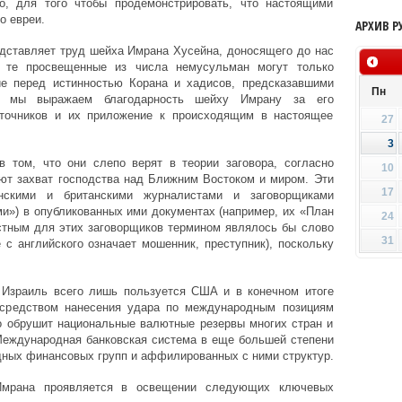
о, для того чтобы продемонстрировать, что настоящими
о евреи.
АРХИВ Р
едставляет труд шейха Имрана Хусейна, доносящего до нас
и те просвещенные из числа немусульман могут только
ие перед истинностью Корана и хадисов, предсказавшими
Пн
му мы выражаем благодарность шейху Имрану за его
сточников и их приложение к происходящим в настоящее
27
3
 том, что они слепо верят в теории заговора, согласно
10
ют захват господства над Ближним Востоком и миром. Эти
17
нскими и британскими журналистами и заговорщиками
и») в опубликованных ими документах (например, их «План
24
стным для этих заговорщиков термином являлось бы слово
31
 с английского означает мошенник, преступник), поскольку
 Израиль всего лишь пользуется США и в конечном итоге
посредством нанесения удара по международным позициям
о обрушит национальные валютные резервы многих стран и
Международная банковская система в еще большей степени
дных финансовых групп и аффилированных с ними структур.
Имрана проявляется в освещении следующих ключевых