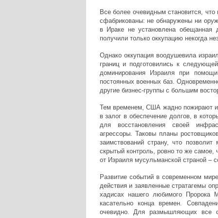
Все более очевидным становится, что 
сфабрикованы: не обнаружены ни оружи
в Ираке не установлена обещанная 
получили только оккупацию некогда не
Однако оккупация воодушевила израиль
границ и подготовились к следующей
доминирования Израиля при помощи
постоянных военных баз. Одновременн
другие бизнес-группы с большим восто
Тем временем, США жадно пожирают ир
в залог в обеспечение долгов, в котор
для восстановления своей инфрас
агрессоры. Таковы планы ростовщико
заимствований страну, что позволит
скрытый контроль, ровно то же самое,
от Израиля мусульманской страной – с
Развитие событий в современном мире 
действия и заявленные стратагемы опр
хадисах нашего любимого Пророка 
касательно конца времен. Совпаден
очевидно. Для размышляющих все от