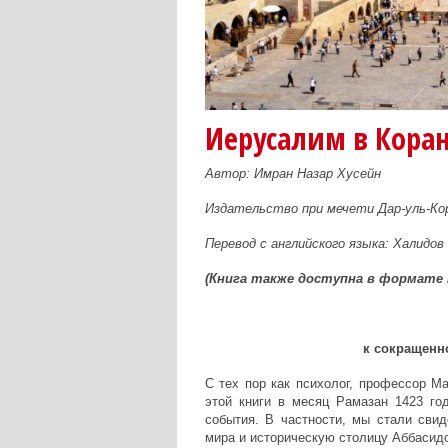
Иерусалим в Коран
Автор: Имран Назар Хусейн
Издательство при мечети Дар-уль-Кор
Перевод с английского языка:
Халидов
(Книга также доступна в формате
к сокращенн
С тех пор как психолог, профессор М
этой книги в месяц Рамазан 1423 го
события. В частности, мы стали сви
мира и историческую столицу Аббасид