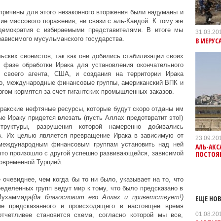
причины для этого незаконного вторжения были надуманы и
е массового поражения, ни связи с аль-Каидой. К тому же
демократия с избираемыми представителями. В итоге мы
31.03.20
зависимого мусульманского государства.
В ИЕРУС
ских сионистов, так как они добились стабилизации своих
 фазе обработки Ирака для установления окончательного
 своего агента, США, и создания на территории Ирака
о, международные финансовые группы, американский ВПК и
ргом кормятся за счет гигантских промышленных заказов.
акские нефтяные ресурсы, которые будут скоро отданы им
ые Ираку придется влезать (пусть Аллах предотвратит это!)
труктуры, разрушения которой намеренно добивались
в. Их целью является превращение Ирака в зависимую от
23.09.20
 международным финансовым группам установить над ней
АЛЬ-АКС
ПОСТОЯ
 что произошло с другой успешно развивающейся, зависимой
овременной Турцией.
очевиднее, чем когда бы то ни было, указывает на то, что
еделенных групп ведут мир к тому, что было предсказано в
Мухаммада
(да благословит его Аллах и приветствует!)
ЕЩЕ НОВ
ие предсказанного и происходящего в настоящее время
01.08.20
четливее становится схема, согласно которой мы все,