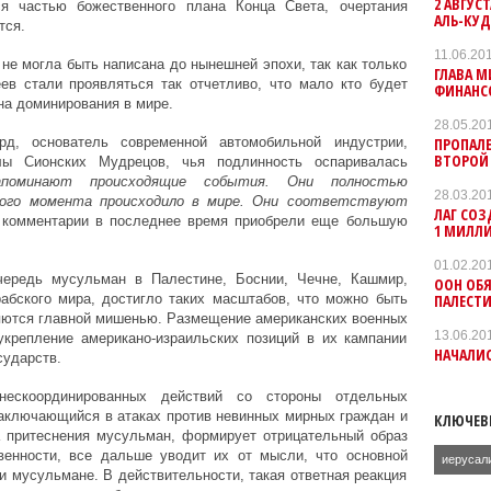
2 АВГУС
ся частью божественного плана Конца Света, очертания
АЛЬ-КУД
тся.
11.06.20
 не могла быть написана до нынешней эпохи, так как только
ГЛАВА М
ев стали проявляться так отчетливо, что мало кто будет
ФИНАНС
на доминирования в мире.
28.05.20
ПРОПАЛ
д, основатель современной автомобильной индустрии,
ВТОРОЙ
лы Сионских Мудрецов, чья подлинность оспаривалась
поминают происходящие события. Они полностью
28.03.20
ого момента происходило в мире. Они соответствуют
ЛАГ СОЗ
е комментарии в последнее время приобрели еще большую
1 МИЛЛ
01.02.20
чередь мусульман в Палестине, Боснии, Чечне, Кашмир,
ООН ОБ
ПАЛЕСТ
абского мира, достигло таких масштабов, что можно быть
яются главной мишенью. Размещение американских военных
13.06.20
укрепление американо-израильских позиций в их кампании
НАЧАЛИ
сударств.
нескоординированных действий со стороны отдельных
аключающийся в атаках против невинных мирных граждан и
КЛЮЧЕВ
а притеснения мусульман, формирует отрицательный образ
енности, все дальше уводит их от мысли, что основной
иерусал
 мусульмане. В действительности, такая ответная реакция