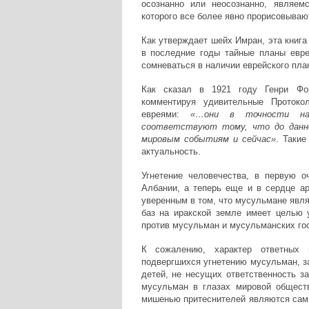
осознанно или неосознанно, являем
которого все более явно прорисовываю
Как утверждает шейх Имран, эта книга
в последние годы тайные планы евре
сомневаться в наличии еврейского пла
Как сказал в 1921 году Генри Фор
комментируя удивительные Протоко
евреями:
«…они в точности на
соответствуют тому, что до данн
мировым событиям и сейчас»
. Таки
актуальность.
Угнетение человечества, в первую о
Албании, а теперь еще и в сердце ар
уверенным в том, что мусульмане явл
баз на иракской земле имеет целью 
против мусульман и мусульманских го
К сожалению, характер ответных 
подвергшихся угнетению мусульман, з
детей, не несущих ответственность з
мусульман в глазах мировой обществ
мишенью притеснителей являются сами