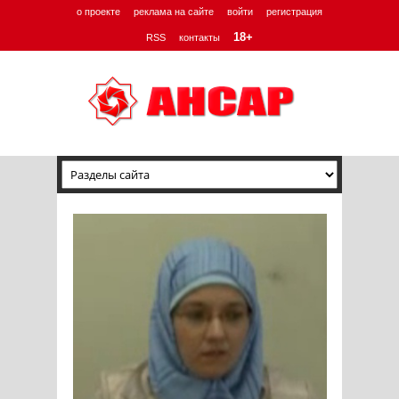
о проекте
реклама на сайте
войти
регистрация
18+
RSS
контакты