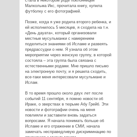
стала в некотором роде поклонницей
Малкольма Икс, прочитала книгу, купила
футболку с его фотографией.
Позже, когда я уже родила второго ребенка, и
ей исполнилось 5 месяцев, я сходила на т.н.
«День дауата», который организовали
местные мусульманки с намерением
поделиться знаниями об Исламе и развеять
предрассудки о нем. Я узнала об этом
мероприятии через женскую группу, в которой
состояла – эта группа была связана с
естественными родами. Мне пришло письмо
на электронную почту, и я решила сходить,
все-таки меня интересовали мусульмане и
Ислам.
В то время прошло около двух лет после
событий 11 сентября, я помню новости об
Ираке, о зверствах в тюрьме Абу Грейб. Эти
новости и фотографии очень на меня
повлияли и заставили вновь задаться
вопросами. Я начала понимать больше об
Исламе и его отражении в СМИ, начала
замечать несправедливую дискриминацию по