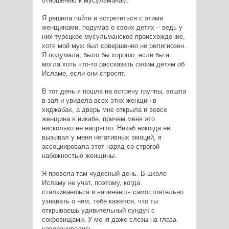
отношению к мусульманам.
Я решила пойти и встретиться с этими
женщинами, подумав о своих детях – ведь у
них турецкое мусульманское происхождение,
хотя мой муж был совершенно не религиозен.
Я подумала, было бы хорошо, если бы я
могла хоть что-то рассказать своим детям об
Исламе, если они спросят.
В тот день я пошла на встречу группы, вошла
в зал и увидела всех этих женщин в
хиджабах, а дверь мне открыла и вовсе
женщина в никабе, причем меня это
нисколько не напрягло. Никаб никогда не
вызывал у меня негативных эмоций, я
ассоциировала этот наряд со строгой
набожностью женщины.
Я провела там чудесный день. В школе
Исламу не учат, поэтому, когда
сталкиваешься и начинаешь самостоятельно
узнавать о нем, тебе кажется, что ты
открываешь удивительный сундук с
сокровищами. У меня даже слезы на глаза
наворачивались.