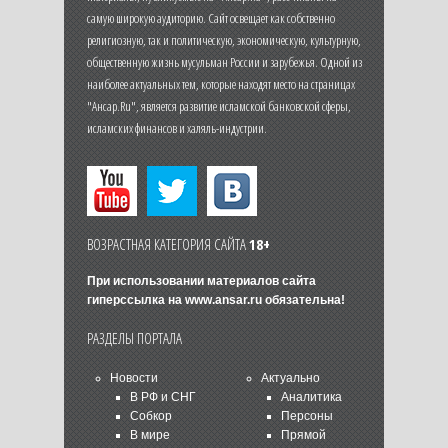
самую широкую аудиторию. Сайт освещает как собственно
религиозную, так и политическую, экономическую, культурную,
общественную жизнь мусульман России и зарубежья. Одной из
наиболее актуальных тем, которые находят место на страницах
"Ансар.Ru", является развитие исламской банковской сферы,
исламских финансов и халяль-индустрии.
ВОЗРАСТНАЯ КАТЕГОРИЯ САЙТА
18+
При использовании материалов сайта
гиперссылка на
www.ansar.ru
обязательна!
РАЗДЕЛЫ ПОРТАЛА
Новости
Актуально
В РФ и СНГ
Аналитика
Собкор
Персоны
В мире
Прямой