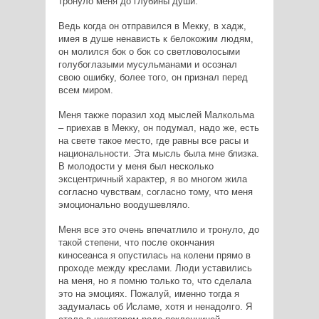
тронуло меня до глубины души.
Ведь когда он отправился в Мекку, в хадж,
имея в душе ненависть к белокожим людям,
он молился бок о бок со светловолосыми
голубоглазыми мусульманами и осознал
свою ошибку, более того, он признал перед
всем миром.
Меня также поразил ход мыслей Малкольма
– приехав в Мекку, он подумал, надо же, есть
на свете такое место, где равны все расы и
национальности. Эта мысль была мне близка.
В молодости у меня был несколько
эксцентричный характер, я во многом жила
согласно чувствам, согласно тому, что меня
эмоционально воодушевляло.
Меня все это очень впечатлило и тронуло, до
такой степени, что после окончания
киносеанса я опустилась на колени прямо в
проходе между креслами. Люди уставились
на меня, но я помню только то, что сделала
это на эмоциях. Пожалуй, именно тогда я
задумалась об Исламе, хотя и ненадолго. Я