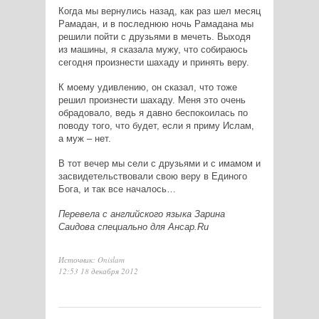
Когда мы вернулись назад, как раз шел месяц
Рамадан, и в последнюю ночь Рамадана мы
решили пойти с друзьями в мечеть. Выходя
из машины, я сказала мужу, что собираюсь
сегодня произнести шахаду и принять веру.
К моему удивлению, он сказал, что тоже
решил произнести шахаду. Меня это очень
обрадовало, ведь я давно беспокоилась по
поводу того, что будет, если я приму Ислам,
а муж – нет.
В тот вечер мы сели с друзьями и с имамом и
засвидетельствовали свою веру в Единого
Бога, и так все началось…
Перевела с английского языка Зарина
Саидова специально для Ансар.Ru
Источник: Onislam
12:53 18 декабря 2012