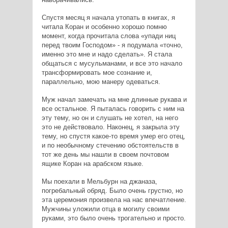
Спустя месяц я начала утопать в книгах, я
читала Коран и особенно хорошо помню
момент, когда прочитала слова «упади ниц
перед твоим Господом» - я подумала «точно,
именно это мне и надо сделать». Я стала
общаться с мусульманами, и все это начало
трансформировать мое сознание и,
параллельно, мою манеру одеваться.
Муж начал замечать на мне длинные рукава и
все остальное. Я пыталась говорить с ним на
эту тему, но он и слушать не хотел, на него
это не действовало. Наконец, я закрыла эту
тему, но спустя какое-то время умер его отец,
и по необычному стечению обстоятельств в
тот же день мы нашли в своем почтовом
ящике Коран на арабском языке.
Мы поехали в Мельбурн на джаназа,
погребальный обряд. Было очень грустно, но
эта церемония произвела на нас впечатление.
Мужчины уложили отца в могилу своими
руками, это было очень трогательно и просто.