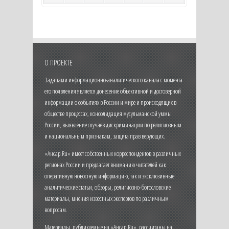
О ПРОЕКТЕ
Задачами информационно-аналитического канала с момента
его появления является донесение объективной и достоверной
информации о событиях в России и мире и происходящих в
обществе процессах, консолидация мусульманской уммы
России, выявление случаев дискриминации по религиозным
и национальным признакам, защита прав верующих.
«Ансар.Ru» имеет собственных корреспондентов в различных
регионах России и предлагает вниманию читателей как
оперативную новостную информацию, так и эксклюзивные
аналитические статьи, обзоры, религиозно-богословские
материалы, мнения известных экспертов по различным
вопросам.
Материалы, публикуемые на «Ансар.Ru», рассчитаны на