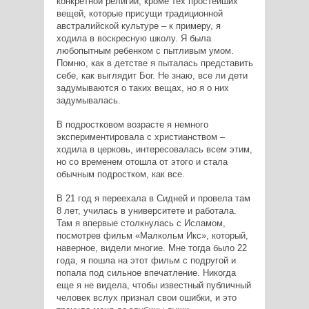
конкретной религии, кроме тех простейших
вещей, которые присущи традиционной
австралийской культуре – к примеру, я
ходила в воскресную школу. Я была
любопытным ребенком с пытливым умом.
Помню, как в детстве я пыталась представить
себе, как выглядит Бог. Не знаю, все ли дети
задумываются о таких вещах, но я о них
задумывалась.
В подростковом возрасте я немного
экспериментировала с христианством –
ходила в церковь, интересовалась всем этим,
но со временем отошла от этого и стала
обычным подростком, как все.
В 21 год я переехала в Сидней и провела там
8 лет, училась в университете и работала.
Там я впервые столкнулась с Исламом,
посмотрев фильм «Малкольм Икс», который,
наверное, видели многие. Мне тогда было 22
года, я пошла на этот фильм с подругой и
попала под сильное впечатление. Никогда
еще я не видела, чтобы известный публичный
человек вслух признал свои ошибки, и это