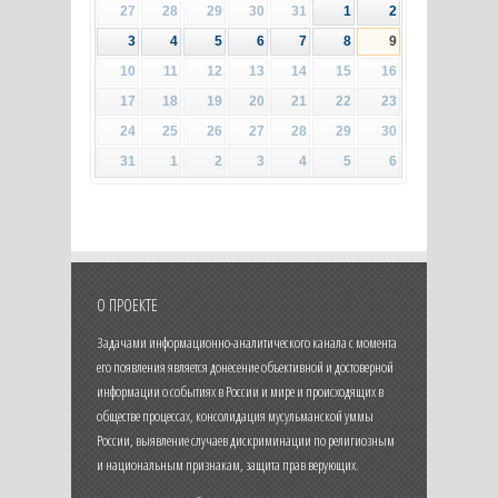
27
28
29
30
31
1
2
3
4
5
6
7
8
9
10
11
12
13
14
15
16
17
18
19
20
21
22
23
24
25
26
27
28
29
30
31
1
2
3
4
5
6
О ПРОЕКТЕ
Задачами информационно-аналитического канала с момента
его появления является донесение объективной и достоверной
информации о событиях в России и мире и происходящих в
обществе процессах, консолидация мусульманской уммы
России, выявление случаев дискриминации по религиозным
и национальным признакам, защита прав верующих.