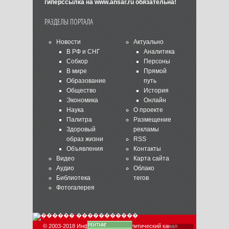
гиперссылка на
www.ansar.ru
обязательна!
РАЗДЕЛЫ ПОРТАЛА
Новости
Актуально
В РФ и СНГ
Аналитика
Собкор
Персоны
В мире
Прямой
Образование
путь
Общество
История
Экономика
Онлайн
Наука
О проекте
Палитра
Размещение
Здоровый
рекламы
образ жизни
RSS
Объявления
Контакты
Видео
Карта сайта
Аудио
Облако
Библиотека
тегов
Фотогалерея
© 2003-2018 Информационно-аналитический канал