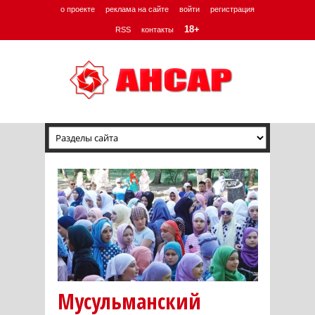
о проекте
реклама на сайте
войти
регистрация
18+
RSS
контакты
Мусульманский