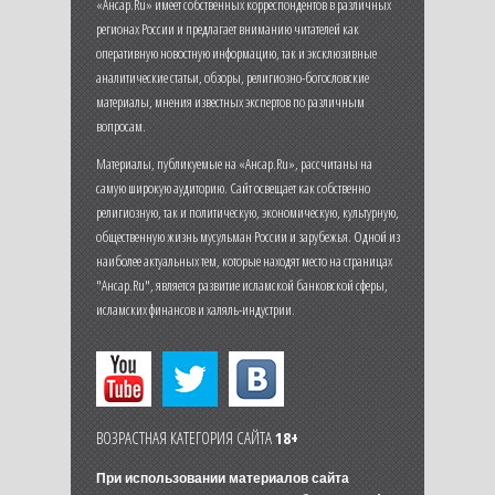
«Ансар.Ru» имеет собственных корреспондентов в различных
регионах России и предлагает вниманию читателей как
оперативную новостную информацию, так и эксклюзивные
аналитические статьи, обзоры, религиозно-богословские
материалы, мнения известных экспертов по различным
вопросам.
Материалы, публикуемые на «Ансар.Ru», рассчитаны на
самую широкую аудиторию. Сайт освещает как собственно
религиозную, так и политическую, экономическую, культурную,
общественную жизнь мусульман России и зарубежья. Одной из
наиболее актуальных тем, которые находят место на страницах
"Ансар.Ru", является развитие исламской банковской сферы,
исламских финансов и халяль-индустрии.
ВОЗРАСТНАЯ КАТЕГОРИЯ САЙТА
18+
При использовании материалов сайта