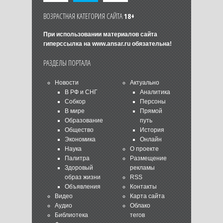
ВОЗРАСТНАЯ КАТЕГОРИЯ САЙТА
18+
При использовании материалов сайта
гиперссылка на
www.ansar.ru
обязательна!
РАЗДЕЛЫ ПОРТАЛА
Новости
Актуально
В РФ и СНГ
Аналитика
Собкор
Персоны
В мире
Прямой
Образование
путь
Общество
История
Экономика
Онлайн
Наука
О проекте
Палитра
Размещение
Здоровый
рекламы
образ жизни
RSS
Объявления
Контакты
Видео
Карта сайта
Аудио
Облако
Библиотека
тегов