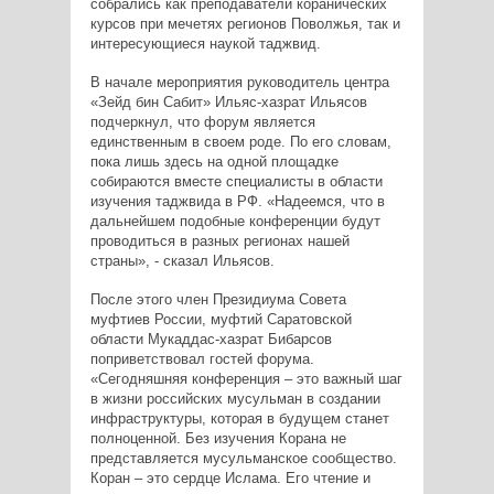
собрались как преподаватели коранических
курсов при мечетях регионов Поволжья, так и
интересующиеся наукой таджвид.
В начале мероприятия руководитель центра
«Зейд бин Сабит» Ильяс-хазрат Ильясов
подчеркнул, что форум является
единственным в своем роде. По его словам,
пока лишь здесь на одной площадке
собираются вместе специалисты в области
изучения таджвида в РФ. «Надеемся, что в
дальнейшем подобные конференции будут
проводиться в разных регионах нашей
страны», - сказал Ильясов.
После этого член Президиума Совета
муфтиев России, муфтий Саратовской
области Мукаддас-хазрат Бибарсов
поприветствовал гостей форума.
«Сегодняшняя конференция – это важный шаг
в жизни российских мусульман в создании
инфраструктуры, которая в будущем станет
полноценной. Без изучения Корана не
представляется мусульманское сообщество.
Коран – это сердце Ислама. Его чтение и