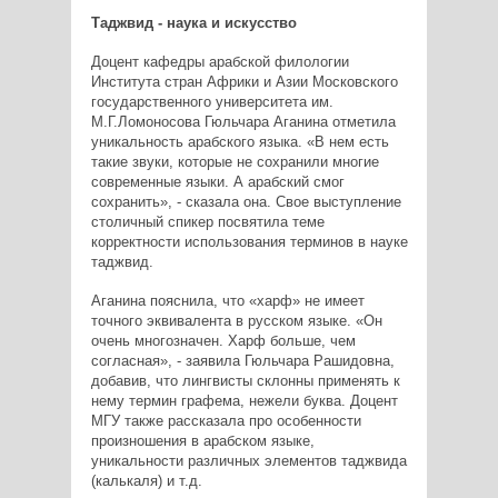
Таджвид - наука и искусство
Доцент кафедры арабской филологии
Института стран Африки и Азии Московского
государственного университета им.
М.Г.Ломоносова Гюльчара Аганина отметила
уникальность арабского языка. «В нем есть
такие звуки, которые не сохранили многие
современные языки. А арабский смог
сохранить», - сказала она. Свое выступление
столичный спикер посвятила теме
корректности использования терминов в науке
таджвид.
Аганина пояснила, что «харф» не имеет
точного эквивалента в русском языке. «Он
очень многозначен. Харф больше, чем
согласная», - заявила Гюльчара Рашидовна,
добавив, что лингвисты склонны применять к
нему термин графема, нежели буква. Доцент
МГУ также рассказала про особенности
произношения в арабском языке,
уникальности различных элементов таджвида
(калькаля) и т.д.