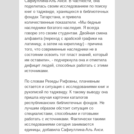
Сафиуллина-Аль Анси. В частности, она
поделилась своим исследованием по поиску
книг о таджвиде, хранящихся в библиотечных
фондах Татарстана, и привела
количественные показатели. «Мы бедные
наследники богатого наследия. Я всегда
говорю это своим студентам. Двойная смена
алфавита (переход с арабской графики на
латиницу, а затем на кириллицу) - причина
того, что современные наследники не в
состоянии освоить тот пласт знаний, который
им оставили», - подчеркнула она и отметила
дефицит людей, способных работать с этими
источниками.
По словам Резеды Рифовны, плачевным
остается и ситуация с исследованиями книг и
рукописей по таджвиду. К такому выводу она
пришла изучая карточки каталогов
республиканских библиотечных фондов. Не
лучшим образом обстоит ситуация со
специалистами, способными и готовыми
работать с источниками. Фактически такими
исследованиями сегодня занимаются
единицы, добавила Сафиуллина-Аль Анси.