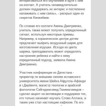
интересоваться его обучением и идти с ним
на контакт. А учитель незамедлительно
должен поддержать их интерес и постепенно
налаживать с ним связь», - раскрыл один из
секретов Кинжибаев.
По словам его коллеги Амины Дмитриенко,
учитель также может получить определенный
сигнал, используя некоторые приемы.
Например, в кораническом центре детям
предлагают выбрать воздушный шарик для
изготовления игрушки. Исходя из цвета
шарика, преподаватель может определить
настроение ребенка и найти к нему
определенный подход, заявила Амина
Дмитриенко.
Участник конференции из Дагестана -
проректор по внешним связям исламского
университета имени Шейха Абдулла–Афанди
в г.Дербенте, магистр теологии и арабской
филологии Сайгидмагомед Газимагомедов –
сделал акцент на мотивации и поддержке тех,
кто только начинает изучать Слово Аллаха, а
также уже стал настоящим хафизом. По его