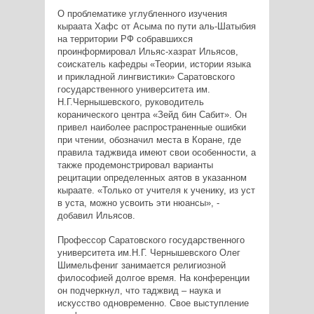
О проблематике углубленного изучения
кыраата Хафс от Асыма по пути аль-Шатыбия
на территории РФ собравшихся
проинформировал Ильяс-хазрат Ильясов,
соискатель кафедры «Теории, истории языка
и прикладной лингвистики» Саратовского
государственного университета им.
Н.Г.Чернышевского, руководитель
коранического центра «Зейд бин Сабит». Он
привел наиболее распространенные ошибки
при чтении, обозначил места в Коране, где
правила таджвида имеют свои особенности, а
также продемонстрировал варианты
рецитации определенных аятов в указанном
кыраате. «Только от учителя к ученику, из уст
в уста, можно усвоить эти нюансы», -
добавил Ильясов.
Профессор Саратовского государственного
университета им.Н.Г. Чернышевского Олег
Шимельфениг занимается религиозной
философией долгое время. На конференции
он подчеркнул, что таджвид – наука и
искусство одновременно. Свое выступление