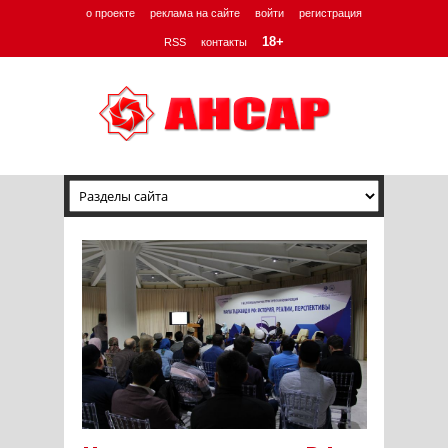
о проекте
реклама на сайте
войти
регистрация
18+
RSS
контакты