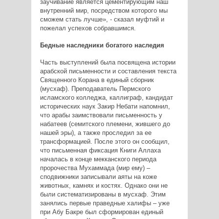
заучивание является цементирующим наш
внутренний мир, посредством которого мы
сможем стать лучше», - сказал муфтий и
пожелал успехов собравшимся.
Бедные наследники богатого наследия
Часть выступлений была посвящена истории
арабской письменности и составления текста
Священного Корана в единый сборник
(мусхаф). Преподаватель Пермского
исламского колледжа, каллиграф, кандидат
исторических наук Закир Небати напомнил,
что арабы заимствовали письменность у
набатеев (семитского племени, жившего до
нашей эры), а также проследил за ее
трансформацией. После этого он сообщил,
что письменная фиксация Книги Аллаха
началась в конце мекканского периода
пророчества Мухаммада (мир ему) –
сподвижники записывали аяты на коже
животных, камнях и костях. Однако они не
были систематизированы в мусхаф. Этим
занялись первые праведные халифы – уже
при Абу Бакре был сформирован единый