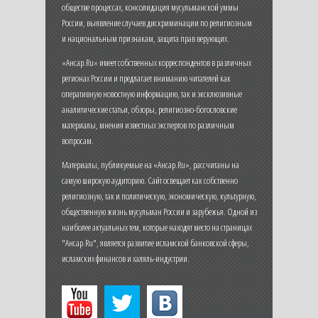
обществе процессах, консолидация мусульманской уммы
России, выявление случаев дискриминации по религиозным
и национальным признакам, защита прав верующих.
«Ансар.Ru» имеет собственных корреспондентов в различных
регионах России и предлагает вниманию читателей как
оперативную новостную информацию, так и эксклюзивные
аналитические статьи, обзоры, религиозно-богословские
материалы, мнения известных экспертов по различным
вопросам.
Материалы, публикуемые на «Ансар.Ru», рассчитаны на
самую широкую аудиторию. Сайт освещает как собственно
религиозную, так и политическую, экономическую, культурную,
общественную жизнь мусульман России и зарубежья. Одной из
наиболее актуальных тем, которые находят место на страницах
"Ансар.Ru", является развитие исламской банковской сферы,
исламских финансов и халяль-индустрии.