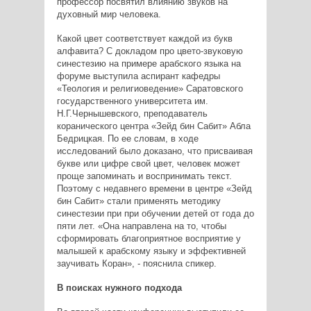
профессор посвятил влиянию звуков на
духовный мир человека.
Какой цвет соответствует каждой из букв
алфавита? С докладом про цвето-звуковую
синестезию на примере арабского языка на
форуме выступила аспирант кафедры
«Теология и религиоведение» Саратовского
государственного университета им.
Н.Г.Чернышевского, преподаватель
коранического центра «Зейд бин Сабит» Абла
Бедрицкая. По ее словам, в ходе
исследований было доказано, что присваивая
букве или цифре свой цвет, человек может
проще запоминать и воспринимать текст.
Поэтому с недавнего времени в центре «Зейд
бин Сабит» стали применять методику
синестезии при при обучении детей от года до
пяти лет. «Она направлена на то, чтобы
сформировать благоприятное восприятие у
малышей к арабскому языку и эффективней
заучивать Коран», - пояснила спикер.
В поисках нужного подхода