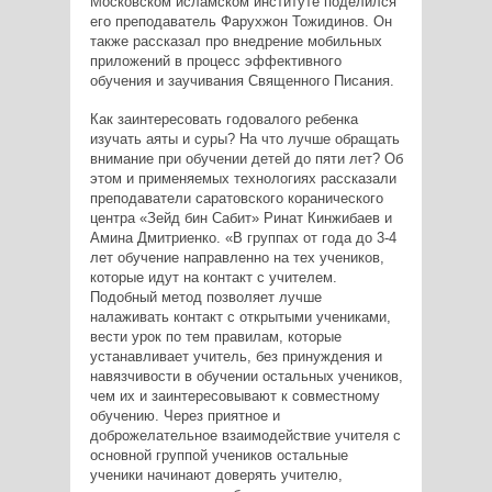
Московском исламском институте поделился
его преподаватель Фарухжон Тожидинов. Он
также рассказал про внедрение мобильных
приложений в процесс эффективного
обучения и заучивания Священного Писания.
Как заинтересовать годовалого ребенка
изучать аяты и суры? На что лучше обращать
внимание при обучении детей до пяти лет? Об
этом и применяемых технологиях рассказали
преподаватели саратовского коранического
центра «Зейд бин Сабит» Ринат Кинжибаев и
Амина Дмитриенко. «В группах от года до 3-4
лет обучение направленно на тех учеников,
которые идут на контакт с учителем.
Подобный метод позволяет лучше
налаживать контакт с открытыми учениками,
вести урок по тем правилам, которые
устанавливает учитель, без принуждения и
навязчивости в обучении остальных учеников,
чем их и заинтересовывают к совместному
обучению. Через приятное и
доброжелательное взаимодействие учителя с
основной группой учеников остальные
ученики начинают доверять учителю,