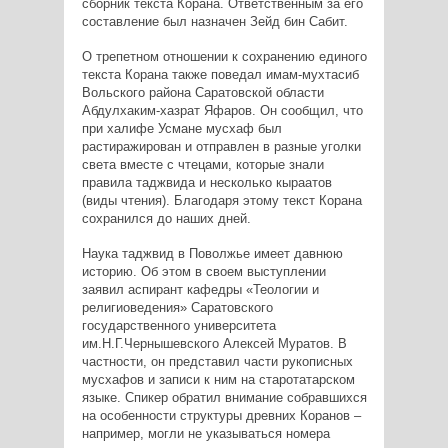
сборник текста Корана. Ответственным за его
составление был назначен Зейд бин Сабит.
О трепетном отношении к сохранению единого
текста Корана также поведал имам-мухтасиб
Вольского района Саратовской области
Абдулхаким-хазрат Яфаров. Он сообщил, что
при халифе Усмане мусхаф был
растиражирован и отправлен в разные уголки
света вместе с чтецами, которые знали
правила таджвида и несколько кыраатов
(виды чтения). Благодаря этому текст Корана
сохранился до наших дней.
Наука таджвид в Поволжье имеет давнюю
историю. Об этом в своем выступлении
заявил аспирант кафедры «Теологии и
религиоведения» Саратовского
государственного университета
им.Н.Г.Чернышевского Алексей Муратов. В
частности, он представил части рукописных
мусхафов и записи к ним на старотатарском
языке. Спикер обратил внимание собравшихся
на особенности структуры древних Коранов –
например, могли не указываться номера