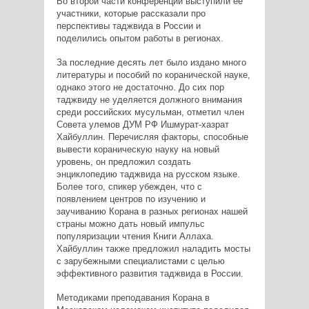
Во второй части конференции выступили ее
участники, которые рассказали про
перспективы таджвида в России и
поделились опытом работы в регионах.
За последние десять лет было издано много
литературы и пособий по коранической науке,
однако этого не достаточно. До сих пор
таджвиду не уделяется должного внимания
среди российских мусульман, отметил член
Совета улемов ДУМ РФ Ишмурат-хазрат
Хайбуллин. Перечисляя факторы, способные
вывести кораническую науку на новый
уровень, он предложил создать
энциклопедию таджвида на русском языке.
Более того, спикер убежден, что с
появлением центров по изучению и
заучиванию Корана в разных регионах нашей
страны можно дать новый импульс
популяризации чтения Книги Аллаха.
Хайбуллин также предложил наладить мосты
с зарубежными специалистами с целью
эффективного развития таджвида в России.
Методиками преподавания Корана в