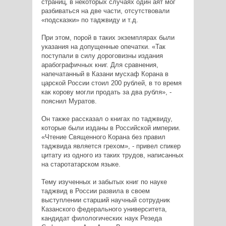
страниц, в некоторых случаях один аят мог
разбиваться на две части, отсутствовали
«подсказки» по таджвиду и т.д.
При этом, порой в таких экземплярах были
указания на допущенные опечатки. «Так
поступали в силу дороговизны издания
арабографичных книг. Для сравнения,
напечатанный в Казани мусхаф Корана в
царской России стоил 200 рублей, в то время
как корову могли продать за два рубля», -
пояснил Муратов.
Он также рассказал о книгах по таджвиду,
которые были изданы в Российской империи.
«Чтение Священного Корана без правил
таджвида является грехом», - привел спикер
цитату из одного из таких трудов, написанных
на старотатарском языке.
Тему изученных и забытых книг по науке
таджвид в России развила в своем
выступлении старший научный сотрудник
Казанского федерального университета,
кандидат филологических наук Резеда