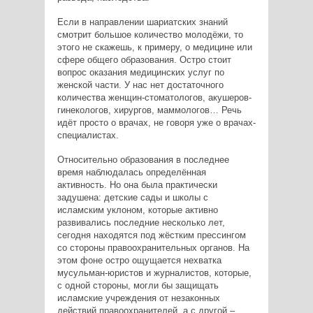
Если в направлении шариатских знаний
смотрит большое количество молодёжи, то
этого не скажешь, к примеру, о медицине или
сфере общего образования. Остро стоит
вопрос оказания медицинских услуг по
женской части. У нас нет достаточного
количества женщин-стоматологов, акушеров-
гинекологов, хирургов, маммологов… Речь
идёт просто о врачах, не говоря уже о врачах-
специалистах.
Относительно образования в последнее
время наблюдалась определённая
активность. Но она была практически
задушена: детские сады и школы с
исламским уклоном, которые активно
развивались последние несколько лет,
сегодня находятся под жёстким прессингом
со стороны правоохранительных органов. На
этом фоне остро ощущается нехватка
мусульман-юристов и журналистов, которые,
с одной стороны, могли бы защищать
исламские учреждения от незаконных
действий правоохранителей, а с другой –