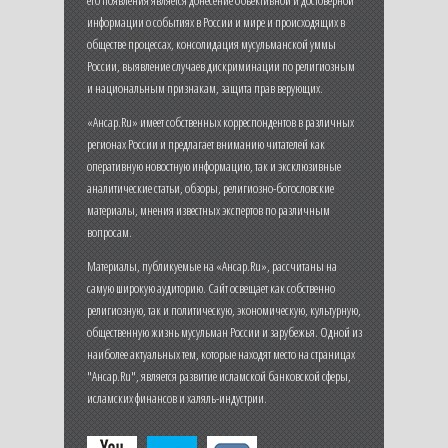
его появления является донесение объективной и достоверной
информации о событиях в России и мире и происходящих в
обществе процессах, консолидация мусульманской уммы
России, выявление случаев дискриминации по религиозным
и национальным признакам, защита прав верующих.
«Ансар.Ru» имеет собственных корреспондентов в различных
регионах России и предлагает вниманию читателей как
оперативную новостную информацию, так и эксклюзивные
аналитические статьи, обзоры, религиозно-богословские
материалы, мнения известных экспертов по различным
вопросам.
Материалы, публикуемые на «Ансар.Ru», рассчитаны на
самую широкую аудиторию. Сайт освещает как собственно
религиозную, так и политическую, экономическую, культурную,
общественную жизнь мусульман России и зарубежья. Одной из
наиболее актуальных тем, которые находят место на страницах
"Ансар.Ru", является развитие исламской банковской сферы,
исламских финансов и халяль-индустрии.