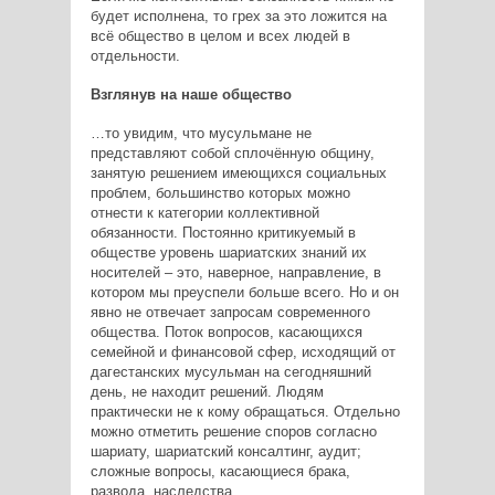
будет исполнена, то грех за это ложится на
всё общество в целом и всех людей в
отдельности.
Взглянув на наше общество
…то увидим, что мусульмане не
представляют собой сплочённую общину,
занятую решением имеющихся социальных
проблем, большинство которых можно
отнести к категории коллективной
обязанности. Постоянно критикуемый в
обществе уровень шариатских знаний их
носителей – это, наверное, направление, в
котором мы преуспели больше всего. Но и он
явно не отвечает запросам современного
общества. Поток вопросов, касающихся
семейной и финансовой сфер, исходящий от
дагестанских мусульман на сегодняшний
день, не находит решений. Людям
практически не к кому обращаться. Отдельно
можно отметить решение споров согласно
шариату, шариатский консалтинг, аудит;
сложные вопросы, касающиеся брака,
развода, наследства.