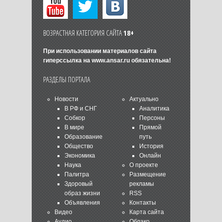
ВОЗРАСТНАЯ КАТЕГОРИЯ САЙТА
18+
При использовании материалов сайта
гиперссылка на
www.ansar.ru
обязательна!
РАЗДЕЛЫ ПОРТАЛА
Новости
Актуально
В РФ и СНГ
Аналитика
Собкор
Персоны
В мире
Прямой
Образование
путь
Общество
История
Экономика
Онлайн
Наука
О проекте
Палитра
Размещение
Здоровый
рекламы
образ жизни
RSS
Объявления
Контакты
Видео
Карта сайта
Аудио
Облако