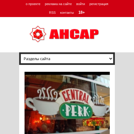
о проекте
реклама на сайте
войти
регистрация
18+
RSS
контакты