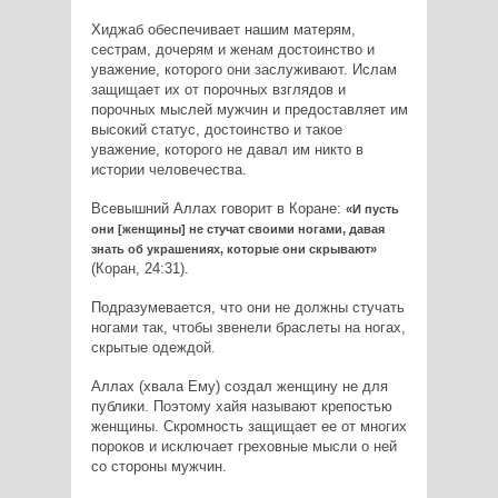
Хиджаб обеспечивает нашим матерям,
сестрам, дочерям и женам достоинство и
уважение, которого они заслуживают. Ислам
защищает их от порочных взглядов и
порочных мыслей мужчин и предоставляет им
высокий статус, достоинство и такое
уважение, которого не давал им никто в
истории человечества.
Всевышний Аллах говорит в Коране:
«И пусть
они [женщины] не стучат своими ногами, давая
знать об украшениях, которые они скрывают»
(Коран, 24:31).
Подразумевается, что они не должны стучать
ногами так, чтобы звенели браслеты на ногах,
скрытые одеждой.
Аллах (хвала Ему) создал женщину не для
публики. Поэтому хайя называют крепостью
женщины. Скромность защищает ее от многих
пороков и исключает греховные мысли о ней
со стороны мужчин.