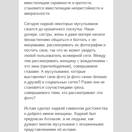
вместилищем скромности и кротости,
становится вместилищем непристойности и
аморальности.
Сегодня хиджаб некоторых мусульманок
сжался до крошечного лоскутка. Наши
дочери, сестры, жены и даже матери начали
беззастенчиво общаться и болтать с не-
махрамами, рассматривать их фотографии и
постить свои, так что их может увидеть
любой пользователь всемирной сети. Между
тем рассматривать женщину с вожделением –
это зина (прелюбодеяние), совершаемое
глазами. А мусульманки, которые
выставляют свои фото (и фото своих близких
и друзей) в социальных сетях? Разве они не
становятся соучастницами греха,
совершаемого теми, кто рассматривает эти
фото?
Ислам сделал хиджаб символом достоинства
и доброго имени женщины. Хиджаб был
предписан Аллахом, а не людьми, как
думают многие мусульмане с искаженными
представлениями об исламе.