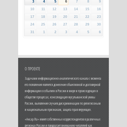
3
4
5
6
7
8
9
10
11
12
13
14
15
16
17
18
19
20
21
22
23
24
25
26
27
28
29
30
31
1
2
3
4
5
6
О ПРОЕКТЕ
Задачами информационно-аналитического канала с момента
его появления является донесение объективной и достоверной
информации о событиях в России и мире и происходящих в
обществе процессах, консолидация мусульманской уммы
России, выявление случаев дискриминации по религиозным
и национальным признакам, защита прав верующих.
«Ансар.Ru» имеет собственных корреспондентов в различных
регионах России и предлагает вниманию читателей как