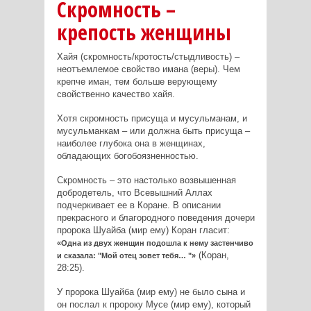
Скромность –
крепость женщины
Хайя (скромность/кротость/стыдливость) –
неотъемлемое свойство имана (веры). Чем
крепче иман, тем больше верующему
свойственно качество хайя.
Хотя скромность присуща и мусульманам, и
мусульманкам – или должна быть присуща –
наиболее глубока она в женщинах,
обладающих богобоязненностью.
Скромность – это настолько возвышенная
добродетель, что Всевышний Аллах
подчеркивает ее в Коране. В описании
прекрасного и благородного поведения дочери
пророка Шуайба (мир ему) Коран гласит:
«Одна из двух женщин подошла к нему застенчиво
(Коран,
и сказала: "Мой отец зовет тебя… "»
28:25).
У пророка Шуайба (мир ему) не было сына и
он послал к пророку Мусе (мир ему), который