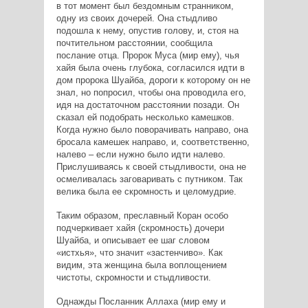
в тот момент был бездомным странником,
одну из своих дочерей. Она стыдливо
подошла к нему, опустив голову, и, стоя на
почтительном расстоянии, сообщила
послание отца. Пророк Муса (мир ему), чья
хайя была очень глубока, согласился идти в
дом пророка Шуайба, дороги к которому он не
знал, но попросил, чтобы она проводила его,
идя на достаточном расстоянии позади. Он
сказал ей подобрать несколько камешков.
Когда нужно было поворачивать направо, она
бросала камешек направо, и, соответственно,
налево – если нужно было идти налево.
Прислушиваясь к своей стыдливости, она не
осмеливалась заговаривать с путником. Так
велика была ее скромность и целомудрие.
Таким образом, преславный Коран особо
подчеркивает хайя (скромность) дочери
Шуайба, и описывает ее шаг словом
«истхья», что значит «застенчиво». Как
видим, эта женщина была воплощением
чистоты, скромности и стыдливости.
Однажды Посланник Аллаха (мир ему и