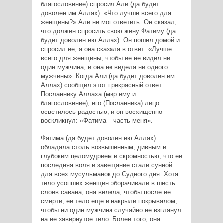
благословение) спросил Али (да будет
доволен им Аллах): «Что лучше всего для
женщины?» Али не мог ответить. Он сказал,
что должен спросить свою жену Фатиму (да
будет доволен ею Аллах). Он пошел домой и
спросил ее, а она сказала в ответ: «Лучше
всего для женщины, чтобы ее не видел ни
один мужчина, и она не видела ни одного
мужчины». Когда Али (да будет доволен им
Аллах) сообщил этот прекрасный ответ
Посланнику Аллаха (мир ему и
благословение), его (Посланника) лицо
осветилось радостью, и он восхищенно
воскликнул: «Фатима – часть меня».
Фатима (да будет доволен ею Аллах)
обладала столь возвышенным, дивным и
глубоким целомудрием и скромностью, что ее
последняя воля и завещание стали сунной
для всех мусульманок до Судного дня. Хотя
тело усопших женщин оборачивали в шесть
слоев савана, она велела, чтобы после ее
смерти, ее тело еще и накрыли покрывалом,
чтобы ни один мужчина случайно не взглянул
на ее завернутое тело. Более того, она