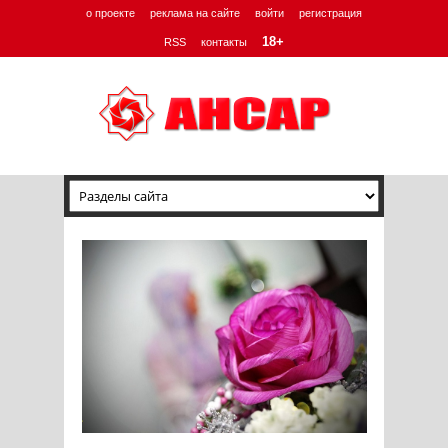
о проекте
реклама на сайте
войти
регистрация
18+
RSS
контакты