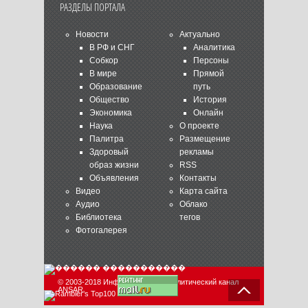
РАЗДЕЛЫ ПОРТАЛА
Новости
Актуально
В РФ и СНГ
Аналитика
Собкор
Персоны
В мире
Прямой
Образование
путь
Общество
История
Экономика
Онлайн
Наука
О проекте
Палитра
Размещение
Здоровый
рекламы
образ жизни
RSS
Объявления
Контакты
Видео
Карта сайта
Аудио
Облако
Библиотека
тегов
Фотогалерея
© 2003-2018 Информационно-аналитический канал
ANSAR