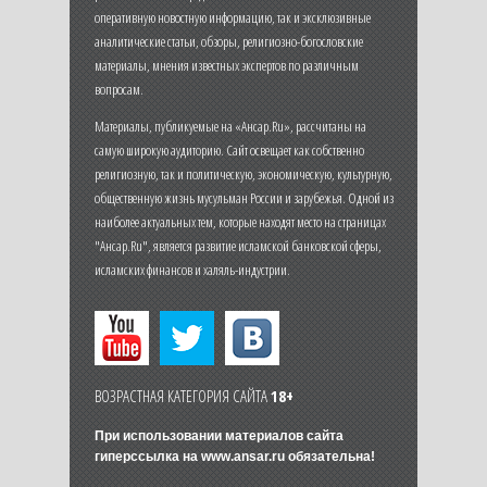
оперативную новостную информацию, так и эксклюзивные
аналитические статьи, обзоры, религиозно-богословские
материалы, мнения известных экспертов по различным
вопросам.
Материалы, публикуемые на «Ансар.Ru», рассчитаны на
самую широкую аудиторию. Сайт освещает как собственно
религиозную, так и политическую, экономическую, культурную,
общественную жизнь мусульман России и зарубежья. Одной из
наиболее актуальных тем, которые находят место на страницах
"Ансар.Ru", является развитие исламской банковской сферы,
исламских финансов и халяль-индустрии.
ВОЗРАСТНАЯ КАТЕГОРИЯ САЙТА
18+
При использовании материалов сайта
гиперссылка на
www.ansar.ru
обязательна!