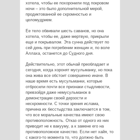
хотела, чтобы ее похоронили под покровом
ночи – это было дополнительной мерой,
продиктованной ее скромностью и
целомудрием.
Ее тело обвивали шесть саванов, но она
хотела, чтобы ее, даже мертвую, прикрыли
еще и покрывалом. Эта сунна действует по
сей день при погребении женщин и, по воле
Аллаха, останется до Судного дня.
Действительно, этот обычай преобладает и
сегодня, когда хоронят мусульманку, но пока
она жива все обстоит совершенно иначе. В
наше время есть мусульманки, которые
отбросили почти все признаки стыдливости,
превзойдя даже немусульманок в
демонстрации своей дерзости и
нескромности. С точки зрения ислама,
причина их бесстыдства заключается в том,
что все моральные качества имеют свою
противоположность. Отказ от одного из них
приводит не к вакууму, а к замене его на
противоположное качество. Если нет хайя, то
с какого-то момента то, что должно быть