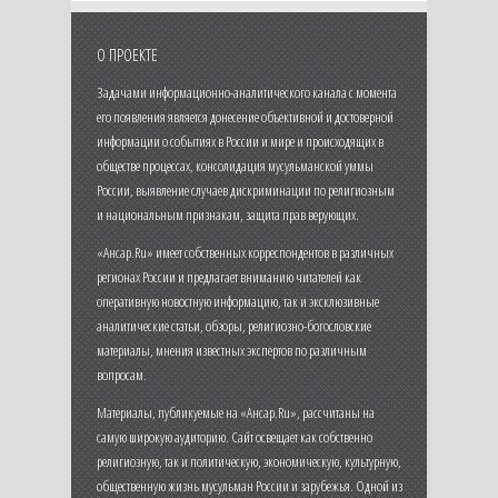
О ПРОЕКТЕ
Задачами информационно-аналитического канала с момента
его появления является донесение объективной и достоверной
информации о событиях в России и мире и происходящих в
обществе процессах, консолидация мусульманской уммы
России, выявление случаев дискриминации по религиозным
и национальным признакам, защита прав верующих.
«Ансар.Ru» имеет собственных корреспондентов в различных
регионах России и предлагает вниманию читателей как
оперативную новостную информацию, так и эксклюзивные
аналитические статьи, обзоры, религиозно-богословские
материалы, мнения известных экспертов по различным
вопросам.
Материалы, публикуемые на «Ансар.Ru», рассчитаны на
самую широкую аудиторию. Сайт освещает как собственно
религиозную, так и политическую, экономическую, культурную,
общественную жизнь мусульман России и зарубежья. Одной из