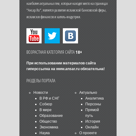
наиболее актуальных тем, которые находят место на страницах
"Ансар.Ru", является развитие исламской банковской сферы,
исламских финансов и халяль-индустрии.
ВОЗРАСТНАЯ КАТЕГОРИЯ САЙТА
18+
При использовании материалов сайта
гиперссылка на
www.ansar.ru
обязательна!
РАЗДЕЛЫ ПОРТАЛА
Новости
Актуально
В РФ и СНГ
Аналитика
Собкор
Персоны
В мире
Прямой
Образование
путь
Общество
История
Экономика
Онлайн
Наука
О проекте