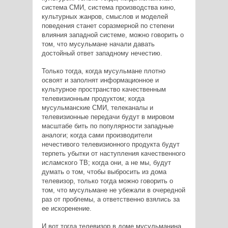
система СМИ, система производства кино,
культурных жанров, смыслов и моделей
поведения станет соразмерной по степени
влияния западной системе, можно говорить о
том, что мусульмане начали давать
достойный ответ западному нечестию.
Только тогда, когда мусульмане плотно
освоят и заполнят информационное и
культурное пространство качественным
телевизионным продуктом; когда
мусульманские СМИ, телеканалы и
телевизионные передачи будут в мировом
масштабе бить по популярности западные
аналоги; когда сами производители
нечестивого телевизионного продукта будут
терпеть убытки от наступления качественного
исламского ТВ; когда они, а не мы, будут
думать о том, чтобы выбросить из дома
телевизор, только тогда можно говорить о
том, что мусульмане не убежали в очередной
раз от проблемы, а ответственно взялись за
ее искоренение.
И вот тогда телевизор в доме мусульманина