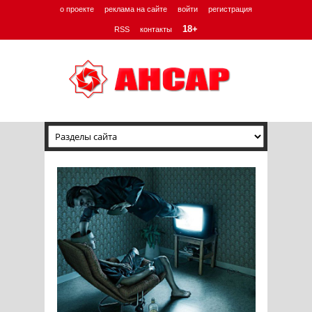
о проекте
реклама на сайте
войти
регистрация
18+
RSS
контакты