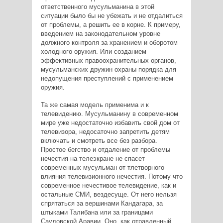
ответственного мусульманина в этой
ситуации было бы не убежать и не отдалиться
от проблемы, а решить ее в корне. К примеру,
введением на законодательном уровне
должного контроля за хранением и оборотом
холодного оружия. Или созданием
эффективных правоохранительных органов,
мусульманских дружин охраны порядка для
недопущения преступлений с применением
оружия.
Та же самая модель применима и к
телевидению. Мусульманину в современном
мире уже недостаточно избавить свой дом от
телевизора, недосаточно запретить детям
включать и смотреть все без разбора.
Простое бегство и отдаление от проблемы
нечестия на телеэкране не спасет
современных мусульман от тлетворного
влияния телевизионного нечестия. Потому что
современное нечестивое телевидение, как и
остальные СМИ, вездесуще. От него нельзя
спрятаться за вершинами Кандагара, за
штыками Талибана или за границами
Саудовской Аравии. Оно, как отравленный