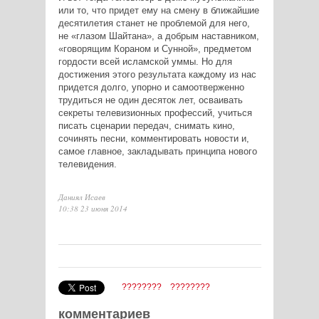
или то, что придет ему на смену в ближайшие
десятилетия станет не проблемой для него,
не «глазом Шайтана», а добрым наставником,
«говорящим Кораном и Сунной», предметом
гордости всей исламской уммы. Но для
достижения этого результата каждому из нас
придется долго, упорно и самоотверженно
трудиться не один десяток лет, осваивать
секреты телевизионных профессий, учиться
писать сценарии передач, снимать кино,
сочинять песни, комментировать новости и,
самое главное, закладывать принципа нового
телевидения.
Даниял Исаев
10:38 23 июня 2014
????????
????????
комментариев