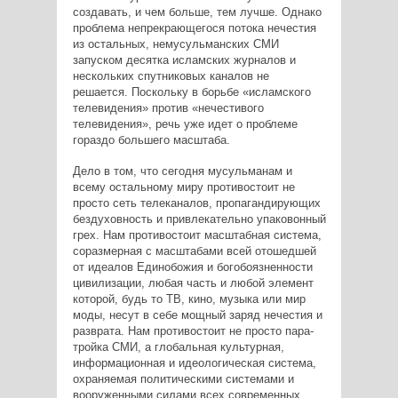
создавать, и чем больше, тем лучше. Однако
проблема непрекрающегося потока нечестия
из остальных, немусульманских СМИ
запуском десятка исламских журналов и
нескольких спутниковых каналов не
решается. Поскольку в борьбе «исламского
телевидения» против «нечестивого
телевидения», речь уже идет о проблеме
гораздо большего масштаба.
Дело в том, что сегодня мусульманам и
всему остальному миру противостоит не
просто сеть телеканалов, пропагандирующих
бездуховность и привлекательно упаковонный
грех. Нам противостоит масштабная система,
соразмерная с масштабами всей отошедшей
от идеалов Единобожия и богобоязненности
цивилизации, любая часть и любой элемент
которой, будь то ТВ, кино, музыка или мир
моды, несут в себе мощный заряд нечестия и
разврата. Нам противостоит не просто пара-
тройка СМИ, а глобальная культурная,
информационная и идеологическая система,
охраняемая политическими системами и
вооруженными силами всех современных