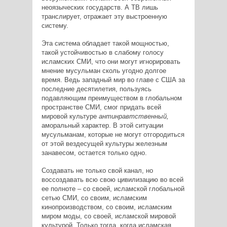
неоязыческих государств. А ТВ лишь
транслирует, отражает эту выстроенную
систему.
Эта система обладает такой мощностью,
такой устойчивостью в слабому голосу
исламских СМИ, что они могут игнорировать
мнение мусульман сколь угодно долгое
время. Ведь западный мир во главе с США за
последние десятилетия, пользуясь
подавляющим преимуществом в глобальном
пространстве СМИ, смог придать всей
мировой культуре
антинравтственный,
аморальный характер. В этой ситуации
мусульманам, которые не могут отгородиться
от этой вездесущей культуры железным
занавесом, остается только одно.
Создавать не только свой канал, но
воссоздавать всю свою цивилизацию во всей
ее полноте – со своей, исламской глобальной
сетью СМИ, со своим, исламским
кинопроизводством, со своим, исламским
миром моды, со своей, исламской мировой
культурой. Только тогда, когда исламская