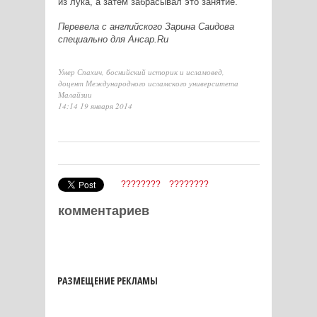
из лука, а затем забрасывал это занятие.
Перевела с английского Зарина Саидова
специально для Ансар.Ru
Умер Спахич, боснийский историк и исламовед,
доцент Международного исламского университета
Малайзии
14:14 19 января 2014
????????
????????
комментариев
РАЗМЕЩЕНИЕ РЕКЛАМЫ