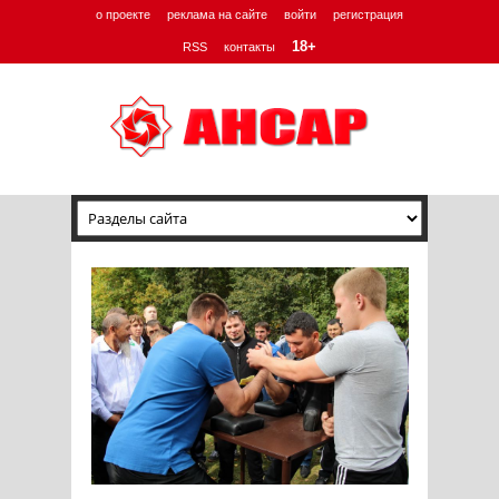
о проекте
реклама на сайте
войти
регистрация
18+
RSS
контакты