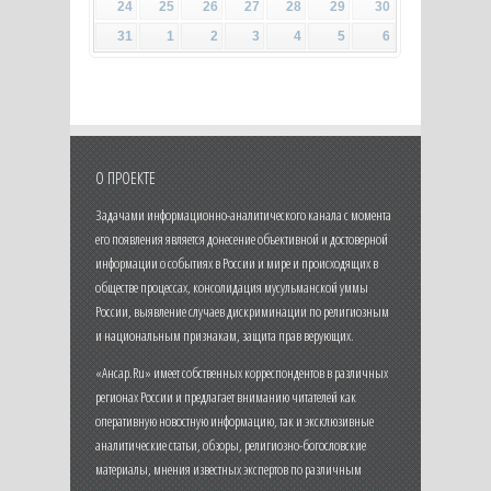
24
25
26
27
28
29
30
31
1
2
3
4
5
6
О ПРОЕКТЕ
Задачами информационно-аналитического канала с момента
его появления является донесение объективной и достоверной
информации о событиях в России и мире и происходящих в
обществе процессах, консолидация мусульманской уммы
России, выявление случаев дискриминации по религиозным
и национальным признакам, защита прав верующих.
«Ансар.Ru» имеет собственных корреспондентов в различных
регионах России и предлагает вниманию читателей как
оперативную новостную информацию, так и эксклюзивные
аналитические статьи, обзоры, религиозно-богословские
материалы, мнения известных экспертов по различным