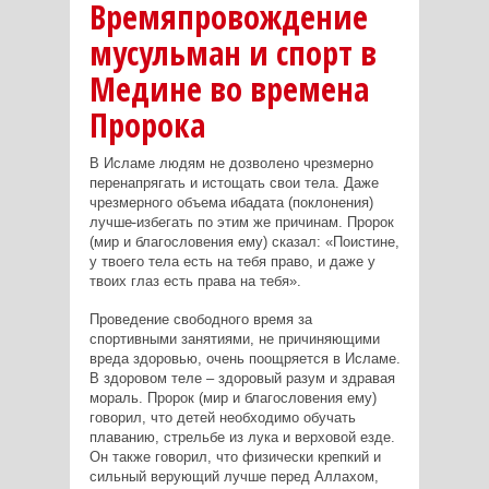
Времяпровождение
мусульман и спорт в
Медине во времена
Пророка
В Исламе людям не дозволено чрезмерно
перенапрягать и истощать свои тела. Даже
чрезмерного объема ибадата (поклонения)
лучше
избегать по этим же причинам. Пророк
(мир и благословения ему) сказал: «Поистине,
у твоего тела есть на тебя право, и даже у
твоих глаз есть права на тебя».
Проведение свободного время за
спортивными занятиями, не причиняющими
вреда здоровью, очень поощряется в Исламе.
В здоровом теле – здоровый разум и здравая
мораль. Пророк (мир и благословения ему)
говорил, что детей необходимо обучать
плаванию, стрельбе из лука и верховой езде.
Он также говорил, что физически крепкий и
сильный верующий лучше перед Аллахом,