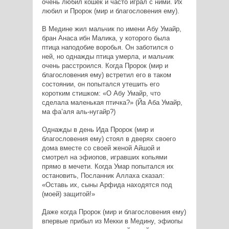
очень любил кошек и часто играл с ними. Их
любил и Пророк (мир и благословения ему).
В Медине жил мальчик по имени Абу Умайр,
бран Анаса ибн Малика, у которого была
птица наподобие воробья. Он заботился о
ней, но однажды птица умерла, и мальчик
очень расстроился. Когда Пророк (мир и
благословения ему) встретил его в таком
состоянии, он попытался утешить его
коротким стишком: «О Абу Умайр, что
сделала маленькая птичка?» (Йа Аба Умайр,
ма фа’аля аль-нугайр?)
Однажды в день Ида Пророк (мир и
благословения ему) стоял в дверях своего
дома вместе со своей женой Айшой и
смотрел на эфиопов, игравших копьями
прямо в мечети. Когда Умар попытался их
остановить, Посланник Аллаха сказал:
«Оставь их, сыны Арфида находятся под
(моей) защитой!»
Даже когда Пророк (мир и благословения ему)
впервые прибыл из Мекки в Медину, эфиопы