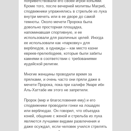
поприветствовали его своей игрой копьями.
Кроме того, после вечерней молитвы Магриб,
сподвижники упражнялись в стрельбе из лука
внутри мечеть или в ее дворе до самой
темноты. Около мечети Пророка была
довольно просторная площадка,
напоминавшая спортивную, и ее
использовали для различных целей. Иногда
ее использовали как «парковку» для
верблюдов, а однажды – как место казни
евреев-прелюбодеев, которые были забиты
камнями в соответствии с требованиями
иудейской религии.
Многие женщины проводили время за
прялками, и очень часто они пряли даже в
мечети Пророка, пока при халифе Умаре ибн
Аль-Хаттабе им этого не запретили.
Пророк (мир и благословения ему) и его
сподвижники проводили гонки на лошадях
или верблюдах. Он говорил, что объездка
коней, общение с женой и стрельба из лука
являются лучшими видами развлечения и
даже осуждал, если человек учился стрелять