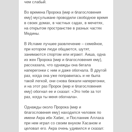
чем слабый.
Во времена Пророка (мир и благословения
ему) мусульмане проводили свободное время
в своих домах, в частных садах, в мечетях,
на открытом пространстве в разных частях
Медины.
В Исламе лучшее развлечение – семейное,
при котором люди общаются, шутят,
занимаются спортом или играют. Аиша, одна
из жен Пророка (мир и благословения ему),
рассказала, что однажды она бегала
наперегонки с ним и даже обогнала. В другой
раз, когда она уже поправилась и не была
такой легкой, они снова бежали наперегонки,
и на этот раз Пророк (мир и благословения
ему) обогнал ее и сказал: «Это тебе за тот
раз, когда ты меня обогнала».
Однажды около Пророка (мир и
благословения ему) находился человек по
имени Акра ибн Хабис, и Посланник Аллаха
при нем играл со своим внуком Хасаном и
целовал его. Акра очень удивился и сказал: