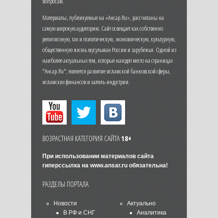
вопросам.
Материалы, публикуемые на «Ансар.Ru», рассчитаны на
самую широкую аудиторию. Сайт освещает как собственно
религиозную, так и политическую, экономическую, культурную,
общественную жизнь мусульман России и зарубежья. Одной из
наиболее актуальных тем, которые находят место на страницах
"Ансар.Ru", является развитие исламской банковской сферы,
исламских финансов и халяль-индустрии.
ВОЗРАСТНАЯ КАТЕГОРИЯ САЙТА
18+
При использовании материалов сайта
гиперссылка на
www.ansar.ru
обязательна!
РАЗДЕЛЫ ПОРТАЛА
Новости
Актуально
В РФ и СНГ
Аналитика