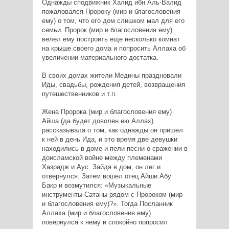
Однажды сподвижник Халид ибн Аль-Валид
пожаловался Пророку (мир и благословения
ему) о том, что его дом слишком мал для его
семьи. Пророк (мир и благословения ему)
велел ему построить еще несколько комнат
на крыше своего дома и попросить Аллаха об
увеличении материального достатка.
В своих домах жители Медины праздновали
Иды, свадьбы, рождения детей, возвращения
путешественников и т.п.
Жена Пророка (мир и благословения ему)
Айша (да будет доволен ею Аллах)
рассказывала о том, как однажды он пришел
к ней в день Ида, и это время две девушки
находились в доме и пели песни о сражении в
доисламской войне между племенами
Хазрадж и Аус. Зайдя в дом, он лег и
отвернулся. Затем вошел отец Айши Абу
Бакр и возмутился: «Музыкальные
инструменты Сатаны рядом с Пророком (мир
и благословения ему)?». Тогда Посланник
Аллаха (мир и благословения ему)
повернулся к нему и спокойно попросил