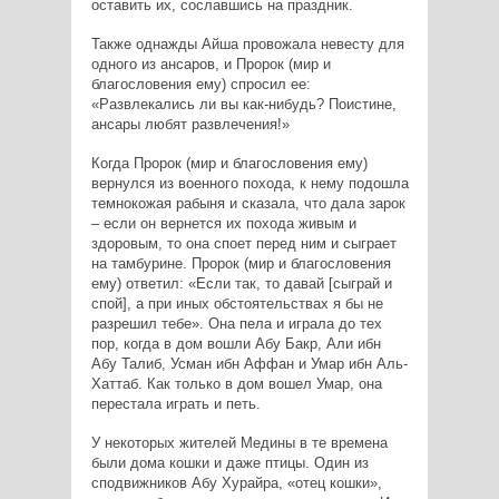
оставить их, сославшись на праздник.
Также однажды Айша провожала невесту для
одного из ансаров, и Пророк (мир и
благословения ему) спросил ее:
«Развлекались ли вы как-нибудь? Поистине,
ансары любят развлечения!»
Когда Пророк (мир и благословения ему)
вернулся из военного похода, к нему подошла
темнокожая рабыня и сказала, что дала зарок
– если он вернется их похода живым и
здоровым, то она споет перед ним и сыграет
на тамбурине. Пророк (мир и благословения
ему) ответил: «Если так, то давай [сыграй и
спой], а при иных обстоятельствах я бы не
разрешил тебе». Она пела и играла до тех
пор, когда в дом вошли Абу Бакр, Али ибн
Абу Талиб, Усман ибн Аффан и Умар ибн Аль-
Хаттаб. Как только в дом вошел Умар, она
перестала играть и петь.
У некоторых жителей Медины в те времена
были дома кошки и даже птицы. Один из
сподвижников Абу Хурайра, «отец кошки»,