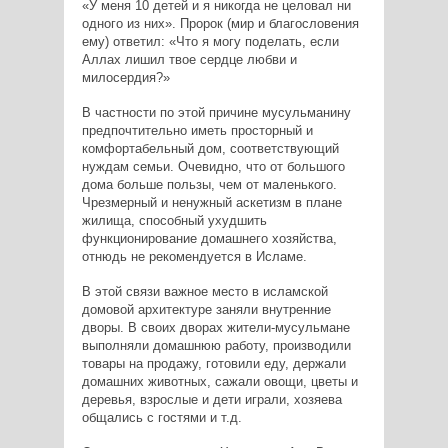
«У меня 10 детей и я никогда не целовал ни
одного из них». Пророк (мир и благословения
ему) ответил: «Что я могу поделать, если
Аллах лишил твое сердце любви и
милосердия?»
В частности по этой причине мусульманину
предпочтительно иметь просторный и
комфортабельный дом, соответствующий
нуждам семьи. Очевидно, что от большого
дома больше пользы, чем от маленького.
Чрезмерный и ненужный аскетизм в плане
жилища, способный ухудшить
функционирование домашнего хозяйства,
отнюдь не рекомендуется в Исламе.
В этой связи важное место в исламской
домовой архитектуре заняли внутренние
дворы. В своих дворах жители-мусульмане
выполняли домашнюю работу, производили
товары на продажу, готовили еду, держали
домашних животных, сажали овощи, цветы и
деревья, взрослые и дети играли, хозяева
общались с гостями и т.д.