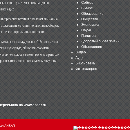
 выявление случаев дискриминации по
Собкор
В мире
 верующих.
Образование
чных регионах России и предлагает вниманию
Общество
и эксклюзивные аналитические статьи, обзоры,
Экономика
Наука
 экспертов по различным вопросам.
Палитра
 самую широкую аудиторию. Сайт освещает как
Здоровый образ жизни
Объявления
ескую, культурную, общественную жизнь
Видео
льных тем, которые находят место на страницах
Аудио
еры, исламских финансов и халяль-индустрии.
Библиотека
Фотогалерея
иперссылка на
www.ansar.ru
нал ANSAR