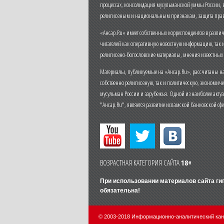
процессах, консолидация мусульманской уммы России,
религиозным и национальным признакам, защита прав
«Ансар.Ru» имеет собственных корреспондентов в разли
читателей как оперативную новостную информацию, так 
религиозно-богословские материалы, мнения известных
Материалы, публикуемые на «Ансар.Ru», рассчитаны на
собственно религиозную, так и политическую, экономич
мусульман России и зарубежья. Одной из наиболее актуа
"Ансар.Ru", является развитие исламской банковской сф
ВОЗРАСТНАЯ КАТЕГОРИЯ САЙТА
18+
При использовании материалов сайта г
обязательна!
© 2003-2018 Информационно-аналитический ка