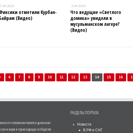
7.09.2018
5.09.2018
Фиксики отметили Курбан-
Что ведущие «Светлого
Байрам (Видео)
домика» увидели в
мусульманском лагере?
(Видео)
<
6
7
8
9
10
11
12
13
14
15
16
1
РАЗДЕЛЫ ПОРТАЛА
нта его появления является донесение
Новости
ссии и мире и происходящих в обществе
В РФ и СНГ