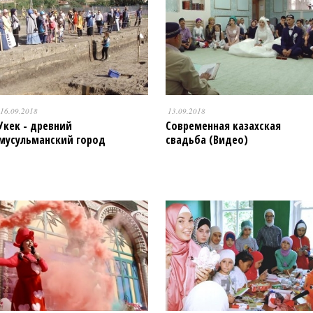
16.09.2018
13.09.2018
Укек - древний
Современная казахская
мусульманский город
свадьба (Видео)