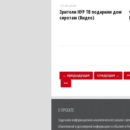
11.09.2018
Зрители НУР ТВ подарили дом
сиротам (Видео)
← предыдущая
следущая →
<
>>
О ПРОЕКТЕ
Задачами информационно-аналитического канала с моме
объективной и достоверной информации о событиях в Ро