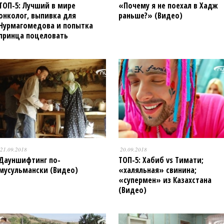
ТОП-5: Лучший в мире
«Почему я не поехал в Хадж
онколог, выпивка для
раньше?» (Видео)
Нурмагомедова и попытка
принца поцеловать
мусульманку (Видео)
21.09.2018
20.09.2018
Дауншифтинг по-
ТОП-5: Хабиб vs Тимати;
мусульмански (Видео)
«халяльная» свинина;
«супермен» из Казахстана
(Видео)