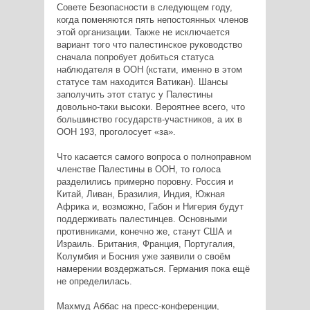
Совете Безопасности в следующем году,
когда поменяются пять непостоянных членов
этой организации. Также не исключается
вариант того что палестинское руководство
сначала попробует добиться статуса
наблюдателя в ООН (кстати, именно в этом
статусе там находится Ватикан). Шансы
заполучить этот статус у Палестины
довольно-таки высоки. Вероятнее всего, что
большинство государств-участников, а их в
ООН 193, проголосует «за».
Что касается самого вопроса о полноправном
членстве Палестины в ООН, то голоса
разделились примерно поровну. Россия и
Китай, Ливан, Бразилия, Индия, Южная
Африка и, возможно, Габон и Нигерия будут
поддерживать палестинцев. Основными
противниками, конечно же, станут США и
Израиль. Британия, Франция, Португалия,
Колумбия и Босния уже заявили о своём
намерении воздержаться. Германия пока ещё
не определилась.
Махмуд Аббас на пресс-конференции,