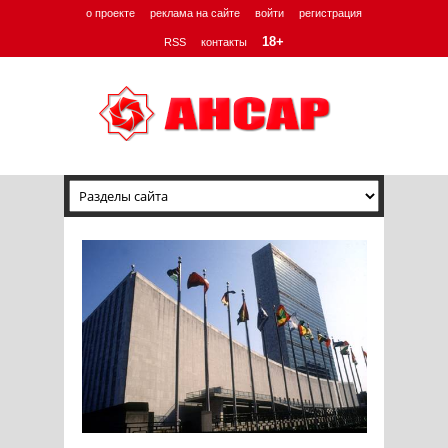
о проекте
реклама на сайте
войти
регистрация
18+
RSS
контакты