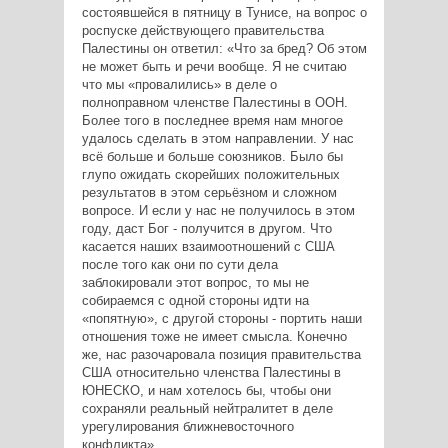
состоявшейся в пятницу в Тунисе, на вопрос о
роспуске действующего правительства
Палестины он ответил: «Что за бред? Об этом
не может быть и речи вообще. Я не считаю
что мы «провалились» в деле о
полноправном членстве Палестины в ООН.
Более того в последнее время нам многое
удалось сделать в этом направлении. У нас
всё больше и больше союзников. Было бы
глупо ожидать скорейших положительных
результатов в этом серьёзном и сложном
вопросе. И если у нас не получилось в этом
году, даст Бог - получится в другом. Что
касается наших взаимоотношений с США
после того как они по сути дела
заблокировали этот вопрос, то мы не
собираемся с одной стороны идти на
«попятную», с другой стороны - портить наши
отношения тоже не имеет смысла. Конечно
же, нас разочаровала позиция правительства
США относительно членства Палестины в
ЮНЕСКО, и нам хотелось бы, чтобы они
сохраняли реальный нейтралитет в деле
урегулирования ближневосточного
конфликта».