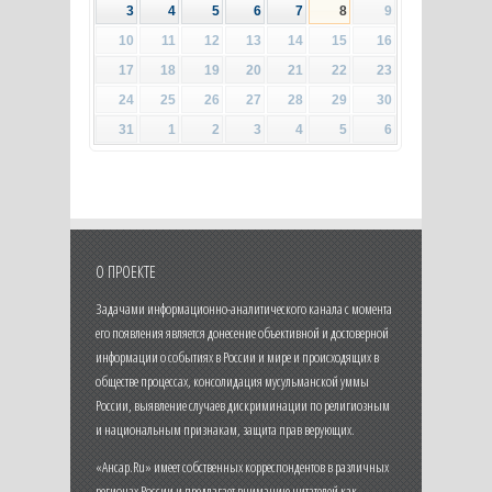
3
4
5
6
7
8
9
10
11
12
13
14
15
16
17
18
19
20
21
22
23
24
25
26
27
28
29
30
31
1
2
3
4
5
6
О ПРОЕКТЕ
Задачами информационно-аналитического канала с момента
его появления является донесение объективной и достоверной
информации о событиях в России и мире и происходящих в
обществе процессах, консолидация мусульманской уммы
России, выявление случаев дискриминации по религиозным
и национальным признакам, защита прав верующих.
«Ансар.Ru» имеет собственных корреспондентов в различных
регионах России и предлагает вниманию читателей как