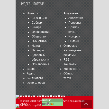
РАЗДЕЛЫ ПОРТАЛА
Новости
Актуально
В РФ и СНГ
Аналитика
Собкор
Персоны
В мире
Прямой
Образование
путь
Общество
История
Экономика
Онлайн
Наука
О проекте
Палитра
Размещение
Здоровый
рекламы
образ жизни
RSS
Объявления
Контакты
Видео
Карта сайта
Аудио
Облако
Библиотека
тегов
Фотогалерея
© 2003-2018 Информационно-аналитический канал
ANSAR