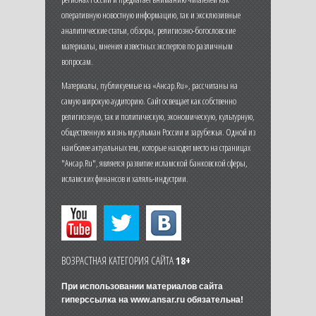
оперативную новостную информацию, так и эксклюзивные
аналитические статьи, обзоры, религиозно-богословские
материалы, мнения известных экспертов по различным
вопросам.
Материалы, публикуемые на «Ансар.Ru», рассчитаны на
самую широкую аудиторию. Сайт освещает как собственно
религиозную, так и политическую, экономическую, культурную,
общественную жизнь мусульман России и зарубежья. Одной из
наиболее актуальных тем, которые находят место на страницах
"Ансар.Ru", является развитие исламской банковской сферы,
исламских финансов и халяль-индустрии.
ВОЗРАСТНАЯ КАТЕГОРИЯ САЙТА
18+
При использовании материалов сайта
гиперссылка на
www.ansar.ru
обязательна!