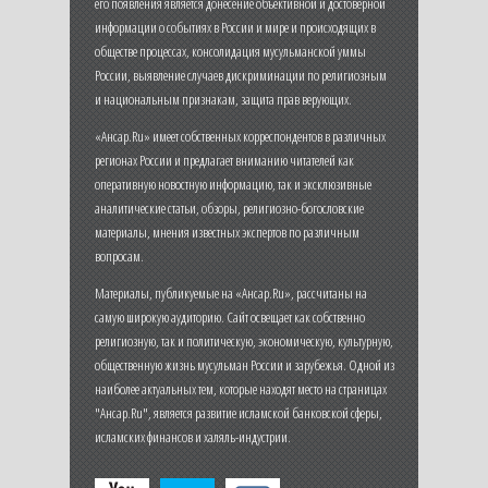
его появления является донесение объективной и достоверной
информации о событиях в России и мире и происходящих в
обществе процессах, консолидация мусульманской уммы
России, выявление случаев дискриминации по религиозным
и национальным признакам, защита прав верующих.
«Ансар.Ru» имеет собственных корреспондентов в различных
регионах России и предлагает вниманию читателей как
оперативную новостную информацию, так и эксклюзивные
аналитические статьи, обзоры, религиозно-богословские
материалы, мнения известных экспертов по различным
вопросам.
Материалы, публикуемые на «Ансар.Ru», рассчитаны на
самую широкую аудиторию. Сайт освещает как собственно
религиозную, так и политическую, экономическую, культурную,
общественную жизнь мусульман России и зарубежья. Одной из
наиболее актуальных тем, которые находят место на страницах
"Ансар.Ru", является развитие исламской банковской сферы,
исламских финансов и халяль-индустрии.