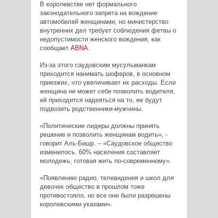
В королевстве нет формального
законодательного запрета на вождение
автомобилей женщинами, но министерство
внутренних дел требует соблюдения фетвы о
недопустимости женского вождения, как
сообщает
ABNA
.
Из-за этого саудовским мусульманкам
приходится нанимать шоферов, в основном
приезжих, что увеличивает их расходы. Если
женщина не может себе позволить водителя,
ей приходится надеяться на то, ее будут
подвозить родственники-мужчины.
«Политические лидеры должны принять
решение и позволить женщинам водить», -
говорит Аль-Бишр. – «Саудовское общество
изменилось. 60% населения составляет
молодежь, готовая жить по-современному».
«Появлению радио, телевидения и школ для
девочек общество в прошлом тоже
противостояло, но все они были разрешены
королевскими указами».