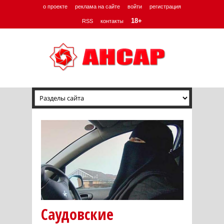
о проекте
реклама на сайте
войти
регистрация
18+
RSS
контакты
Саудовские