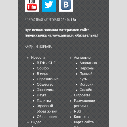
ВОЗРАСТНАЯ КАТЕГОРИЯ САЙТА
18+
При использовании материалов сайта
гиперссылка на
www.ansar.ru
обязательна!
РАЗДЕЛЫ ПОРТАЛА
Новости
Актуально
В РФ и СНГ
Аналитика
Собкор
Персоны
В мире
Прямой
Образование
путь
Общество
История
Экономика
Онлайн
Наука
О проекте
Палитра
Размещение
Здоровый
рекламы
образ жизни
RSS
Объявления
Контакты
Видео
Карта сайта