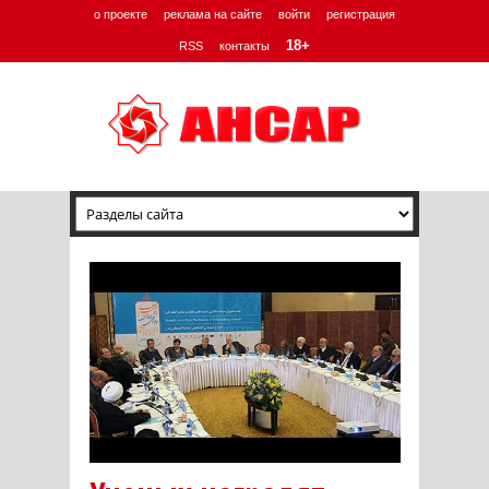
о проекте
реклама на сайте
войти
регистрация
18+
RSS
контакты