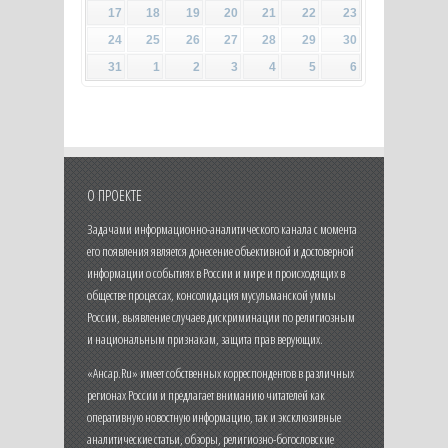
17
18
19
20
21
22
23
24
25
26
27
28
29
30
31
1
2
3
4
5
6
О ПРОЕКТЕ
Задачами информационно-аналитического канала с момента
его появления является донесение объективной и достоверной
информации о событиях в России и мире и происходящих в
обществе процессах, консолидация мусульманской уммы
России, выявление случаев дискриминации по религиозным
и национальным признакам, защита прав верующих.
«Ансар.Ru» имеет собственных корреспондентов в различных
регионах России и предлагает вниманию читателей как
оперативную новостную информацию, так и эксклюзивные
аналитические статьи, обзоры, религиозно-богословские