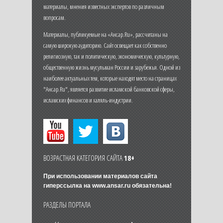
материалы, мнения известных экспертов по различным
вопросам.
Материалы, публикуемые на «Ансар.Ru», рассчитаны на
самую широкую аудиторию. Сайт освещает как собственно
религиозную, так и политическую, экономическую, культурную,
общественную жизнь мусульман России и зарубежья. Одной из
наиболее актуальных тем, которые находят место на страницах
"Ансар.Ru", является развитие исламской банковской сферы,
исламских финансов и халяль-индустрии.
ВОЗРАСТНАЯ КАТЕГОРИЯ САЙТА
18+
При использовании материалов сайта
гиперссылка на
www.ansar.ru
обязательна!
РАЗДЕЛЫ ПОРТАЛА