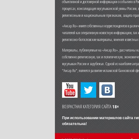
объективной и достоверной информации о событиях в Ро
процессах, консолидация мусульманской уммы России,
религиозным и национальным признакам, защита прав
«Ансар.Ru» имеет собственных корреспондентов в разли
читателей как оперативную новостную информацию, так 
религиозно-богословские материалы, мнения известных
Материалы, публикуемые на «Ансар.Ru», рассчитаны на
собственно религиозную, так и политическую, экономич
мусульман России и зарубежья. Одной из наиболее актуа
"Ансар.Ru", является развитие исламской банковской сф
ВОЗРАСТНАЯ КАТЕГОРИЯ САЙТА
18+
При использовании материалов сайта г
обязательна!