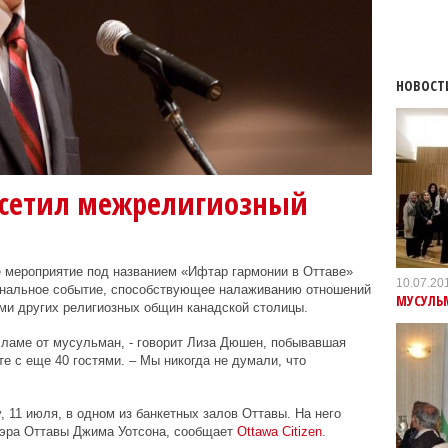
НОВОСТ
осетил межрелигиозный
е мероприятие под названием «Ифтар гармонии в Оттаве»
10.07.20
ональное событие, способствующее налаживанию отношений
МУСУЛЬМ
и других религиозных общин канадской столицы.
Исламе от мусульман, - говорит Лиза Дюшен, побывавшая
е с еще 40 гостями. – Мы никогда не думали, что
, 11 июля, в одном из банкетных залов Оттавы. На него
мэра Оттавы Джима Уотсона, сообщает
Ottawa
Citizen
.