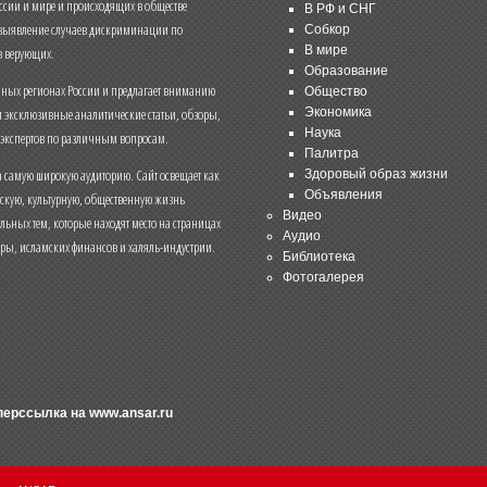
ссии и мире и происходящих в обществе
В РФ и СНГ
 выявление случаев дискриминации по
Собкор
В мире
 верующих.
Образование
чных регионах России и предлагает вниманию
Общество
и эксклюзивные аналитические статьи, обзоры,
Экономика
Наука
 экспертов по различным вопросам.
Палитра
 самую широкую аудиторию. Сайт освещает как
Здоровый образ жизни
Объявления
ескую, культурную, общественную жизнь
Видео
льных тем, которые находят место на страницах
Аудио
еры, исламских финансов и халяль-индустрии.
Библиотека
Фотогалерея
иперссылка на
www.ansar.ru