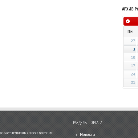
АРХИВ Р
Пн
27
3
10
17
24
31
РАЗДЕЛЫ ПОРТАЛА
нта его появления является донесение
Новости