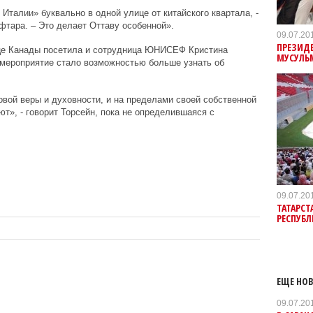
талии» буквально в одной улице от китайского квартала, -
фтара. – Это делает Оттаву особенной».
09.07.20
ПРЕЗИДЕ
е Канады посетила и сотрудница ЮНИСЕФ Кристина
МУСУЛЬ
 мероприятие стало возможностью больше узнать об
овой веры и духовности, и на пределами своей собственной
ют», - говорит Торсейн, пока не определившаяся с
09.07.20
ТАТАРСТ
РЕСПУБЛ
ЕЩЕ НОВ
09.07.20