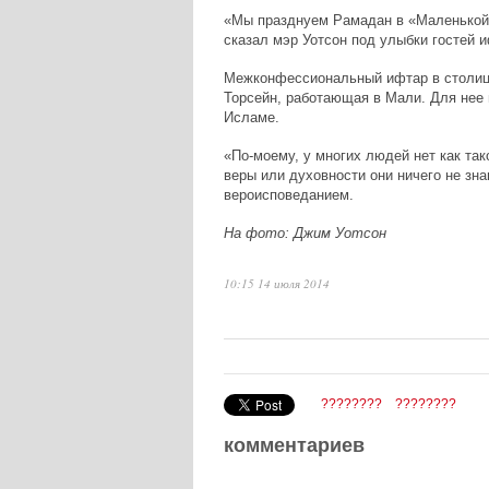
«Мы празднуем Рамадан в «Маленькой И
сказал мэр Уотсон под улыбки гостей и
Межконфессиональный ифтар в столиц
Торсейн, работающая в Мали. Для нее
Исламе.
«По-моему, у многих людей нет как так
веры или духовности они ничего не зна
вероисповеданием.
На фото: Джим Уотсон
10:15 14 июля 2014
????????
????????
комментариев