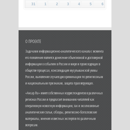
31
1
2
3
4
5
6
О ПРОЕКТЕ
Задачами информационно-аналитического канала с момента
его появления является донесение объективной и достоверной
информации о событиях в России и мире и происходящих в
обществе процессах, консолидация мусульманской уммы
России, выявление случаев дискриминации по религиозным
и национальным признакам, защита прав верующих.
«Ансар.Ru» имеет собственных корреспондентов в различных
регионах России и предлагает вниманию читателей как
оперативную новостную информацию, так и эксклюзивные
аналитические статьи, обзоры, религиозно-богословские
материалы, мнения известных экспертов по различным
вопросам.