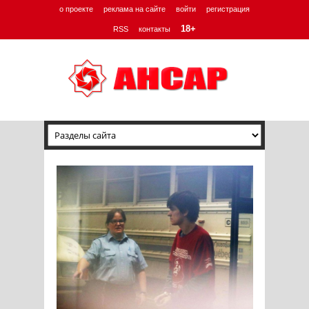
о проекте
реклама на сайте
войти
регистрация
18+
RSS
контакты