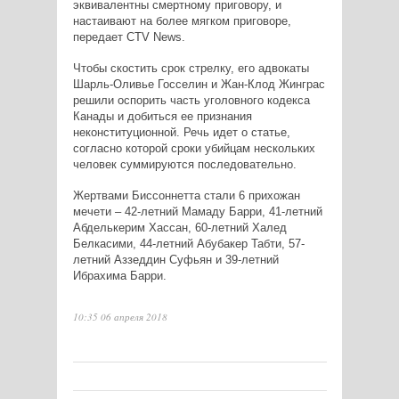
эквивалентны смертному приговору, и
настаивают на более мягком приговоре,
передает
CTV
News
.
Чтобы скостить срок стрелку, его адвокаты
Шарль-Оливье Госселин и Жан-Клод Жинграс
решили оспорить часть уголовного кодекса
Канады и добиться ее признания
неконституционной. Речь идет о статье,
согласно которой сроки убийцам нескольких
человек суммируются последовательно.
Жертвами Биссоннетта стали 6 прихожан
мечети – 42-летний Мамаду Барри, 41-летний
Абделькерим Хассан, 60-летний Халед
Белкасими, 44-летний Абубакер Табти, 57-
летний Аззеддин Суфьян и 39-летний
Ибрахима Барри.
10:35 06 апреля 2018