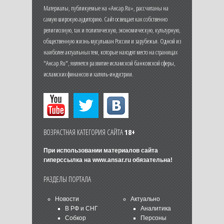
Материалы, публикуемые на «Ансар.Ru», рассчитаны на
самую широкую аудиторию. Сайт освещает как собственно
религиозную, так и политическую, экономическую, культурную,
общественную жизнь мусульман России и зарубежья. Одной из
наиболее актуальных тем, которые находят место на страницах
"Ансар.Ru", является развитие исламской банковской сферы,
исламских финансов и халяль-индустрии.
ВОЗРАСТНАЯ КАТЕГОРИЯ САЙТА
18+
При использовании материалов сайта
гиперссылка на
www.ansar.ru
обязательна!
РАЗДЕЛЫ ПОРТАЛА
Новости
Актуально
В РФ и СНГ
Аналитика
Собкор
Персоны