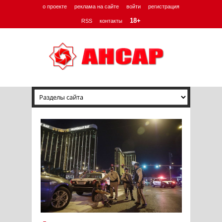
о проекте
реклама на сайте
войти
регистрация
18+
RSS
контакты