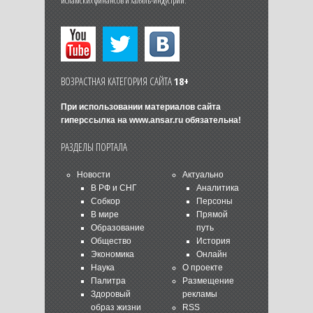
исламских финансов и халяль-индустрии.
ВОЗРАСТНАЯ КАТЕГОРИЯ САЙТА
18+
При использовании материалов сайта
гиперссылка на
www.ansar.ru
обязательна!
РАЗДЕЛЫ ПОРТАЛА
Новости
Актуально
В РФ и СНГ
Аналитика
Собкор
Персоны
В мире
Прямой
Образование
путь
Общество
История
Экономика
Онлайн
Наука
О проекте
Палитра
Размещение
Здоровый
рекламы
образ жизни
RSS