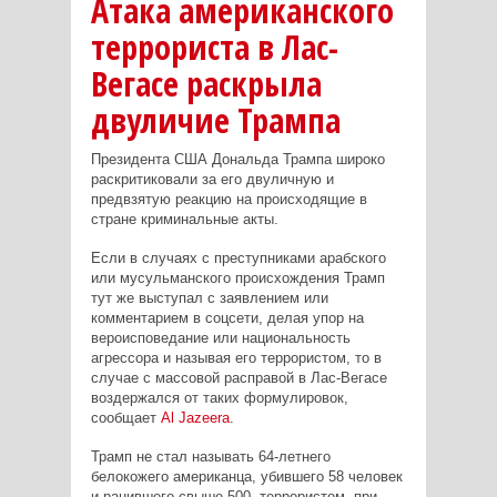
Атака американского
террориста в Лас-
Вегасе раскрыла
двуличие Трампа
Президента США Дональда Трампа широко
раскритиковали за его двуличную и
предвзятую реакцию на происходящие в
стране криминальные акты.
Если в случаях с преступниками арабского
или мусульманского происхождения Трамп
тут же выступал с заявлением или
комментарием в соцсети, делая упор на
вероисповедание или национальность
агрессора и называя его террористом, то в
случае с массовой расправой в Лас-Вегасе
воздержался от таких формулировок,
сообщает
Al
Jazeera
.
Трамп не стал называть 64-летнего
белокожего американца, убившего 58 человек
и ранившего свыше 500, террористом, при