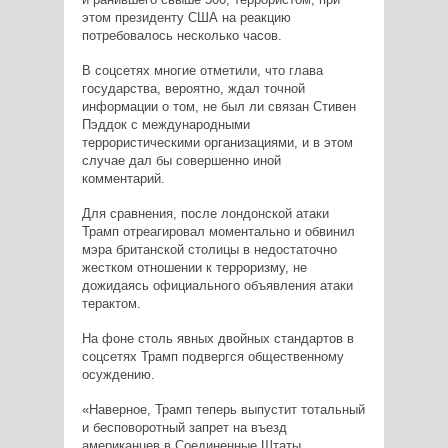
этом президенту США на реакцию
потребовалось несколько часов.
В соцсетях многие отметили, что глава
государства, вероятно, ждал точной
информации о том, не был ли связан Стивен
Пэддок с международными
террористическими организациями, и в этом
случае дал бы совершенно иной
комментарий.
Для сравнения, после лондонской атаки
Трамп отреагировал моментально и обвинил
мэра британской столицы в недостаточно
жестком отношении к терроризму, не
дожидаясь официального объявления атаки
терактом.
На фоне столь явных двойных стандартов в
соцсетях Трамп подвергся общественному
осуждению.
«Наверное, Трамп теперь выпустит тотальный
и бесповоротный запрет на въезд
американцев в Соединенные Штаты