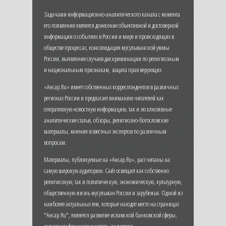
Задачами информационно-аналитического канала с момента
его появления является донесение объективной и достоверной
информации о событиях в России и мире и происходящих в
обществе процессах, консолидация мусульманской уммы
России, выявление случаев дискриминации по религиозным
и национальным признакам, защита прав верующих.
«Ансар.Ru» имеет собственных корреспондентов в различных
регионах России и предлагает вниманию читателей как
оперативную новостную информацию, так и эксклюзивные
аналитические статьи, обзоры, религиозно-богословские
материалы, мнения известных экспертов по различным
вопросам.
Материалы, публикуемые на «Ансар.Ru», рассчитаны на
самую широкую аудиторию. Сайт освещает как собственно
религиозную, так и политическую, экономическую, культурную,
общественную жизнь мусульман России и зарубежья. Одной из
наиболее актуальных тем, которые находят место на страницах
"Ансар.Ru", является развитие исламской банковской сферы,