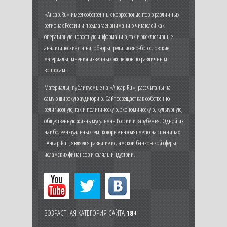
«Ансар.Ru» имеет собственных корреспондентов в различных
регионах России и предлагает вниманию читателей как
оперативную новостную информацию, так и эксклюзивные
аналитические статьи, обзоры, религиозно-богословские
материалы, мнения известных экспертов по различным
вопросам.
Материалы, публикуемые на «Ансар.Ru», рассчитаны на
самую широкую аудиторию. Сайт освещает как собственно
религиозную, так и политическую, экономическую, культурную,
общественную жизнь мусульман России и зарубежья. Одной из
наиболее актуальных тем, которые находят место на страницах
"Ансар.Ru", является развитие исламской банковской сферы,
исламских финансов и халяль-индустрии.
ВОЗРАСТНАЯ КАТЕГОРИЯ САЙТА
18+