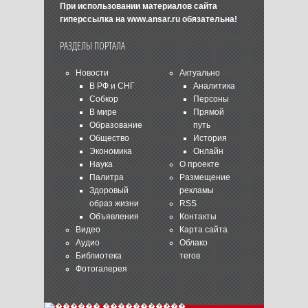
При использовании материалов сайта
гиперссылка на
www.ansar.ru
обязательна!
РАЗДЕЛЫ ПОРТАЛА
Новости
Актуально
В РФ и СНГ
Аналитика
Собкор
Персоны
В мире
Прямой
Образование
путь
Общество
История
Экономика
Онлайн
Наука
О проекте
Палитра
Размещение
Здоровый
рекламы
образ жизни
RSS
Объявления
Контакты
Видео
Карта сайта
Аудио
Облако
Библиотека
тегов
Фотогалерея