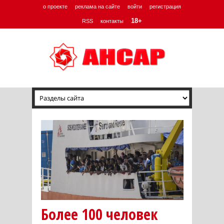
о проекте
реклама на сайте
войти
регистрация
18+
RSS
контакты
Более 100 человек