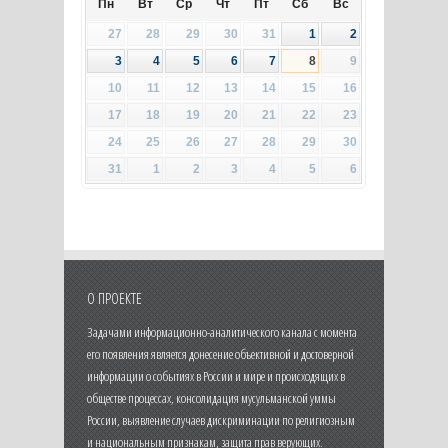
Пн
Вт
Ср
Чт
Пт
Сб
Вс
27
28
29
30
31
1
2
3
4
5
6
7
8
9
10
11
12
13
14
15
16
17
18
19
20
21
22
23
24
25
26
27
28
29
30
31
1
2
3
4
5
6
О ПРОЕКТЕ
Задачами информационно-аналитического канала с момента
его появления является донесение объективной и достоверной
информации о событиях в России и мире и происходящих в
обществе процессах, консолидация мусульманской уммы
России, выявление случаев дискриминации по религиозным
и национальным признакам, защита прав верующих.