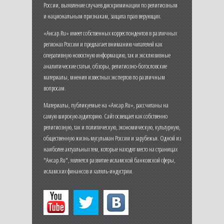
России, выявление случаев дискриминации по религиозным
и национальным признакам, защита прав верующих.
«Ансар.Ru» имеет собственных корреспондентов в различных
регионах России и предлагает вниманию читателей как
оперативную новостную информацию, так и эксклюзивные
аналитические статьи, обзоры, религиозно-богословские
материалы, мнения известных экспертов по различным
вопросам.
Материалы, публикуемые на «Ансар.Ru», рассчитаны на
самую широкую аудиторию. Сайт освещает как собственно
религиозную, так и политическую, экономическую, культурную,
общественную жизнь мусульман России и зарубежья. Одной из
наиболее актуальных тем, которые находят место на страницах
"Ансар.Ru", является развитие исламской банковской сферы,
исламских финансов и халяль-индустрии.