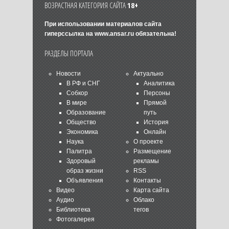
ВОЗРАСТНАЯ КАТЕГОРИЯ САЙТА
18+
При использовании материалов сайта
гиперссылка на
www.ansar.ru
обязательна!
РАЗДЕЛЫ ПОРТАЛА
Новости
Актуально
В РФ и СНГ
Аналитика
Собкор
Персоны
В мире
Прямой
Образование
путь
Общество
История
Экономика
Онлайн
Наука
О проекте
Палитра
Размещение
Здоровый
рекламы
образ жизни
RSS
Объявления
Контакты
Видео
Карта сайта
Аудио
Облако
Библиотека
тегов
Фотогалерея