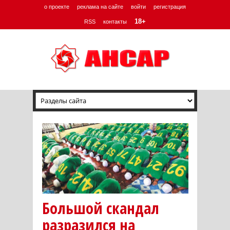
о проекте
реклама на сайте
войти
регистрация
18+
RSS
контакты
Большой скандал
разразился на