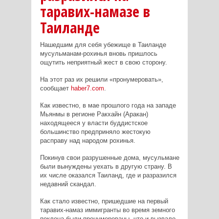
таравих-намазе в
Таиланде
Нашедшим для себя убежище в Таиланде
мусульманам-рохинья вновь пришлось
ощутить неприятный жест в свою сторону.
На этот раз их решили «пронумеровать»,
сообщает
haber7.com
.
Как известно, в мае прошлого года на западе
Мьянмы в регионе Ракхайн (Аракан)
находящееся у власти буддистское
большинство предприняло жестокую
расправу над народом рохинья.
Покинув свои разрушенные дома, мусульмане
были вынуждены уехать в другую страну. В
их числе оказался Таиланд, где и разразился
недавний скандал.
Как стало известно, пришедшие на первый
таравих-намаз иммигранты во время земного
поклона были пронумерованы, что и вызвало