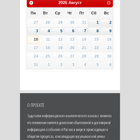
2026
Август
Пн
Вт
Ср
Чт
Пт
Сб
Вс
27
28
29
30
31
1
2
3
4
5
6
7
8
9
10
11
12
13
14
15
16
17
18
19
20
21
22
23
24
25
26
27
28
29
30
31
1
2
3
4
5
6
О ПРОЕКТЕ
Задачами информационно-аналитического канала с момента
его появления является донесение объективной и достоверной
информации о событиях в России и мире и происходящих в
обществе процессах, консолидация мусульманской уммы