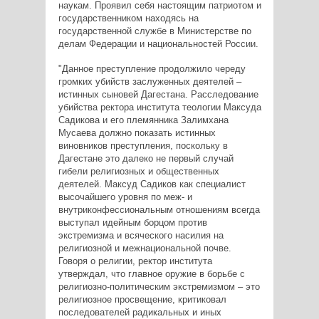
наукам. Проявил себя настоящим патриотом и
государственником находясь на
государственной службе в Министерстве по
делам Федерации и национальностей России.
"Данное преступление продолжило череду
громких убийств заслуженных деятелей –
истинных сыновей Дагестана. Расследование
убийства ректора института теологии Максуда
Садикова и его племянника Залимхана
Мусаева должно показать истинных
виновников преступления, поскольку в
Дагестане это далеко не первый случай
гибели религиозных и общественных
деятелей. Максуд Садиков как специалист
высочайшего уровня по меж- и
внутриконфессиональным отношениям всегда
выступал идейным борцом против
экстремизма и всяческого насилия на
религиозной и межнациональной почве.
Говоря о религии, ректор института
утверждал, что главное оружие в борьбе с
религиозно-политическим экстремизмом – это
религиозное просвещение, критиковал
последователей радикальных и иных