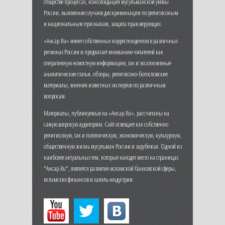
обществе процессах, консолидация мусульманской уммы
России, выявление случаев дискриминации по религиозным
и национальным признакам, защита прав верующих.
«Ансар.Ru» имеет собственных корреспондентов в различных
регионах России и предлагает вниманию читателей как
оперативную новостную информацию, так и эксклюзивные
аналитические статьи, обзоры, религиозно-богословские
материалы, мнения известных экспертов по различным
вопросам.
Материалы, публикуемые на «Ансар.Ru», рассчитаны на
самую широкую аудиторию. Сайт освещает как собственно
религиозную, так и политическую, экономическую, культурную,
общественную жизнь мусульман России и зарубежья. Одной из
наиболее актуальных тем, которые находят место на страницах
"Ансар.Ru", является развитие исламской банковской сферы,
исламских финансов и халяль-индустрии.