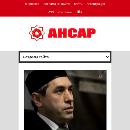
о проекте
реклама на сайте
войти
регистрация
18+
RSS
контакты