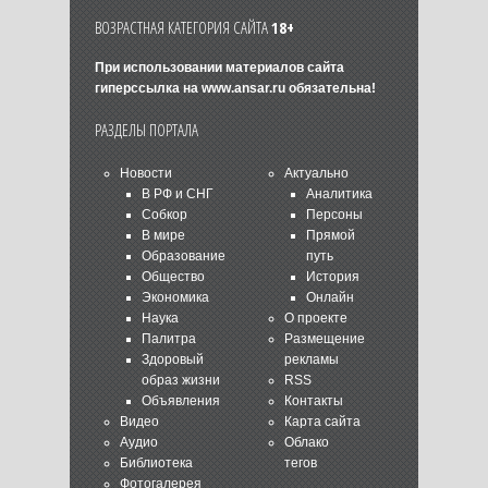
ВОЗРАСТНАЯ КАТЕГОРИЯ САЙТА
18+
При использовании материалов сайта
гиперссылка на
www.ansar.ru
обязательна!
РАЗДЕЛЫ ПОРТАЛА
Новости
Актуально
В РФ и СНГ
Аналитика
Собкор
Персоны
В мире
Прямой
Образование
путь
Общество
История
Экономика
Онлайн
Наука
О проекте
Палитра
Размещение
Здоровый
рекламы
образ жизни
RSS
Объявления
Контакты
Видео
Карта сайта
Аудио
Облако
Библиотека
тегов
Фотогалерея