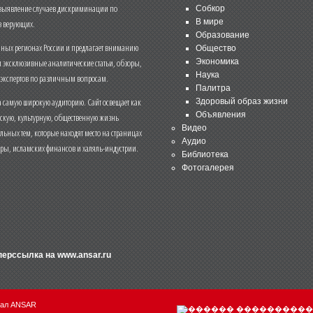
 выявление случаев дискриминации по
Собкор
В мире
 верующих.
Образование
чных регионах России и предлагает вниманию
Общество
и эксклюзивные аналитические статьи, обзоры,
Экономика
Наука
 экспертов по различным вопросам.
Палитра
 самую широкую аудиторию. Сайт освещает как
Здоровый образ жизни
Объявления
ескую, культурную, общественную жизнь
Видео
льных тем, которые находят место на страницах
Аудио
еры, исламских финансов и халяль-индустрии.
Библиотека
Фотогалерея
иперссылка на
www.ansar.ru
нал ANSAR