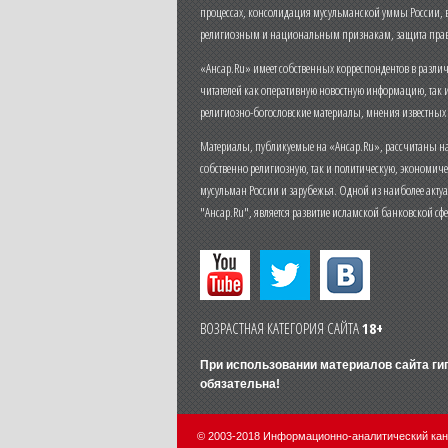
процессах, консолидация мусульманской уммы России,
религиозным и национальным признакам, защита прав
«Ансар.Ru» имеет собственных корреспондентов в разли
читателей как оперативную новостную информацию, так 
религиозно-богословские материалы, мнения известных
Материалы, публикуемые на «Ансар.Ru», рассчитаны на
собственно религиозную, так и политическую, экономич
мусульман России и зарубежья. Одной из наиболее актуа
"Ансар.Ru", является развитие исламской банковской сф
ВОЗРАСТНАЯ КАТЕГОРИЯ САЙТА
18+
При использовании материалов сайта г
обязательна!
© 2003-2018 Информационно-аналитический ка