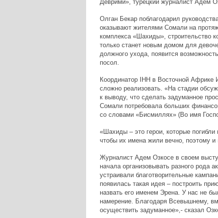
Деврими», турецкий журналист Адем Оз
Олган Бекар поблагодарил руководств
оказывают жителями Сомали на протяже
комплекса «Шахиды», строительство ко
только станет новым домом для девоче
должного ухода, появится возможность 
посол.
Координатор IHH в Восточной Африке 
сложно реализовать. «На стадии обсу
к выводу, что сделать задуманное про
Сомали потребовала больших финансов
со словами «Бисмиллях» (Во имя Госпо
«Шахиды – это герои, которые погибли
чтобы их имена жили вечно, поэтому и 
Журналист Адем Озкосе в своем выступ
начала организовывать разного рода а
устраивали благотворительные кампани
появилась такая идея – построить приют
назвать его именем Эрена. У нас не б
намерение. Благодаря Всевышнему, вм
осуществить задуманное»,- сказал Озк