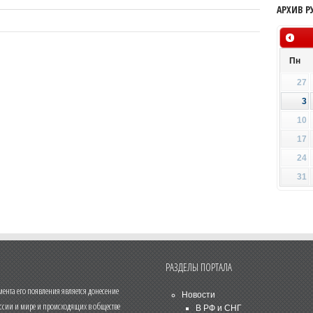
АРХИВ Р
Пн
27
3
10
17
24
31
РАЗДЕЛЫ ПОРТАЛА
нта его появления является донесение
Новости
ссии и мире и происходящих в обществе
В РФ и СНГ