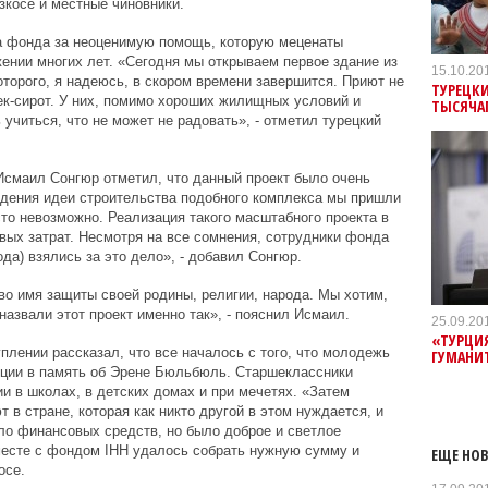
косе и местные чиновники.
а фонда за неоценимую помощь, которую меценаты
нии многих лет. «Сегодня мы открываем первое здание из
15.10.20
торого, я надеюсь, в скором времени завершится. Приют не
ТУРЕЦК
к-сирот. У них, помимо хороших жилищных условий и
ТЫСЯЧА
учиться, что не может не радовать», - отметил турецкий
Исмаил Сонгюр отметил, что данный проект было очень
ждения идеи строительства подобного комплекса мы пришли
сто невозможно. Реализация такого масштабного проекта в
ых затрат. Несмотря на все сомнения, сотрудники фонда
да) взялись за это дело», - добавил Сонгюр.
 во имя защиты своей родины, религии, народа. Мы хотим,
назвали этот проект именно так», - пояснил Исмаил.
25.09.20
«ТУРЦИ
лении рассказал, что все началось с того, что молодежь
ГУМАНИ
кции в память об Эрене Бюльбюль. Старшеклассники
и в школах, в детских домах и при мечетях. «Затем
 в стране, которая как никто другой в этом нуждается, и
ыло финансовых средств, но было доброе и светлое
есте с фондом IHH удалось собрать нужную сумму и
ЕЩЕ НОВ
осе.