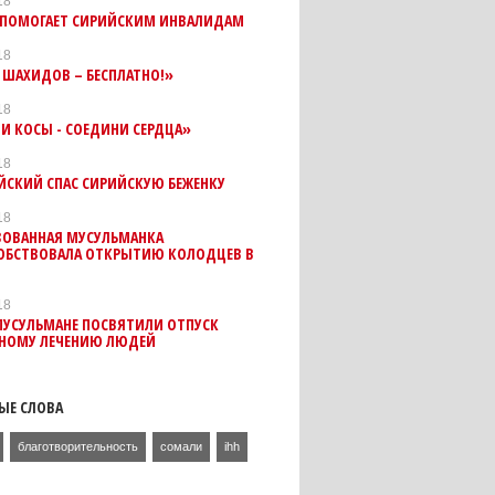
18
 ПОМОГАЕТ СИРИЙСКИМ ИНВАЛИДАМ
18
 ШАХИДОВ – БЕСПЛАТНО!»
18
И КОСЫ - СОЕДИНИ СЕРДЦА»
18
ЙСКИЙ СПАС СИРИЙСКУЮ БЕЖЕНКУ
18
ЗОВАННАЯ МУСУЛЬМАНКА
ОБСТВОВАЛА ОТКРЫТИЮ КОЛОДЦЕВ В
18
МУСУЛЬМАНЕ ПОСВЯТИЛИ ОТПУСК
ТНОМУ ЛЕЧЕНИЮ ЛЮДЕЙ
ЫЕ СЛОВА
благотворительность
сомали
ihh