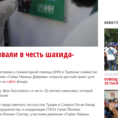
НОВОСТ
вали в честь шахида-
ловека и гуманитарной помощи (IHH) в Трабзоне совместно
16.10.20
ем «Сабах Намазы Деврими» открыли детский приют для
ПОМОЩЬ
я на
сайте
фонда.
ЗА ТЫС
 Эрен Бюльбюль» в честь 15-летнего мальчика, который
бзоне.
 представитель посольства Турции в Сомали Олган Бекар,
трудничеству и координации (ТIKА) Галип Йылмаз,
и Исмаил Сонгюр, участники движения «Сабах Намазы