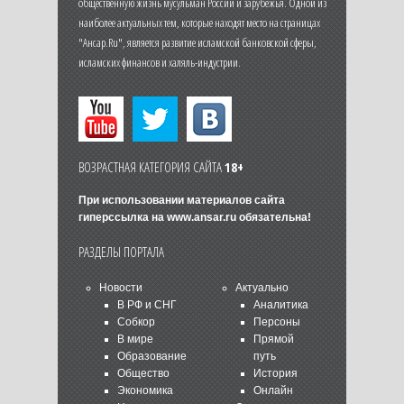
общественную жизнь мусульман России и зарубежья. Одной из
наиболее актуальных тем, которые находят место на страницах
"Ансар.Ru", является развитие исламской банковской сферы,
исламских финансов и халяль-индустрии.
ВОЗРАСТНАЯ КАТЕГОРИЯ САЙТА
18+
При использовании материалов сайта
гиперссылка на
www.ansar.ru
обязательна!
РАЗДЕЛЫ ПОРТАЛА
Новости
Актуально
В РФ и СНГ
Аналитика
Собкор
Персоны
В мире
Прямой
Образование
путь
Общество
История
Экономика
Онлайн