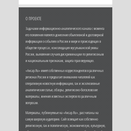
О ПРОЕКТЕ
Задачами информационно-аналитического канала с момента
его появления является донесение объективной и достоверной
информации о событиях в России и мире и происходящих в
обществе процессах, консолидация мусульманской уммы
России, выявление случаев дискриминации по религиозным
и национальным признакам, защита прав верующих.
«Ансар.Ru» имеет собственных корреспондентов в различных
регионах России и предлагает вниманию читателей как
оперативную новостную информацию, так и эксклюзивные
аналитические статьи, обзоры, религиозно-богословские
материалы, мнения известных экспертов по различным
вопросам.
Материалы, публикуемые на «Ансар.Ru», рассчитаны на
самую широкую аудиторию. Сайт освещает как собственно
религиозную, так и политическую, экономическую, культурную,