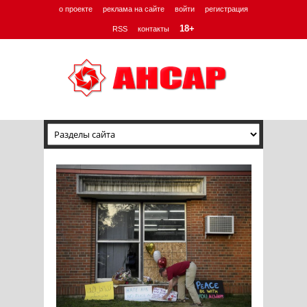
о проекте
реклама на сайте
войти
регистрация
18+
RSS
контакты