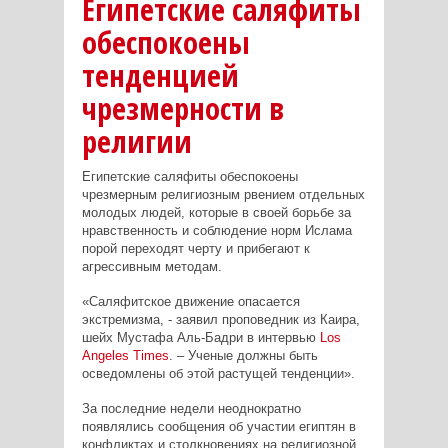
Египетские саляфиты
обеспокоены
тенденцией
чрезмерности в
религии
Египетские саляфиты обеспокоены
чрезмерным религиозным рвением отдельных
молодых людей, которые в своей борьбе за
нравственность и соблюдение норм Ислама
порой переходят черту и прибегают к
агрессивным методам.
«Саляфитское движение опасается
экстремизма, - заявил проповедник из Каира,
шейх Мустафа Аль-Бадри в интервью
Los
Angeles
Times
. – Ученые должны быть
осведомлены об этой растущей тенденции».
За последние недели неоднократно
появлялись сообщения об участии египтян в
конфликтах и столкновениях на религиозной