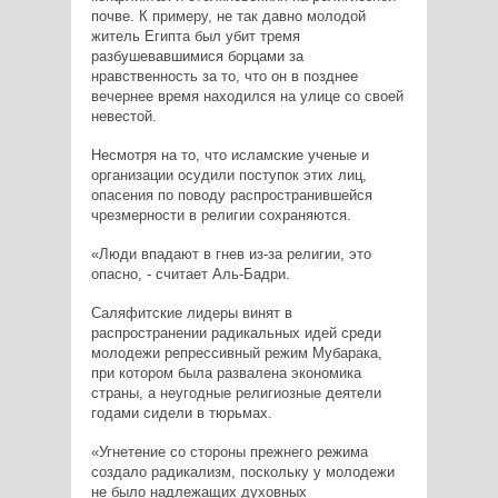
почве. К примеру, не так давно молодой
житель Египта был убит тремя
разбушевавшимися борцами за
нравственность за то, что он в позднее
вечернее время находился на улице со своей
невестой.
Несмотря на то, что исламские ученые и
организации осудили поступок этих лиц,
опасения по поводу распространившейся
чрезмерности в религии сохраняются.
«Люди впадают в гнев из-за религии, это
опасно, - считает Аль-Бадри.
Саляфитские лидеры винят в
распространении радикальных идей среди
молодежи репрессивный режим Мубарака,
при котором была развалена экономика
страны, а неугодные религиозные деятели
годами сидели в тюрьмах.
«Угнетение со стороны прежнего режима
создало радикализм, поскольку у молодежи
не было надлежащих духовных