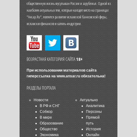
общественную жизнь мусульман России и зарубежья. Одной из
наиболее актуальных тем, которые находят место на страницах
"Ансар.Ru", является развитие исламской банковской сферы,
исламских финансов и халяль-индустрии.
ВОЗРАСТНАЯ КАТЕГОРИЯ САЙТА
18+
При использовании материалов сайта
гиперссылка на
www.ansar.ru
обязательна!
РАЗДЕЛЫ ПОРТАЛА
Новости
Актуально
В РФ и СНГ
Аналитика
Собкор
Персоны
В мире
Прямой
Образование
путь
Общество
История
Экономика
Онлайн