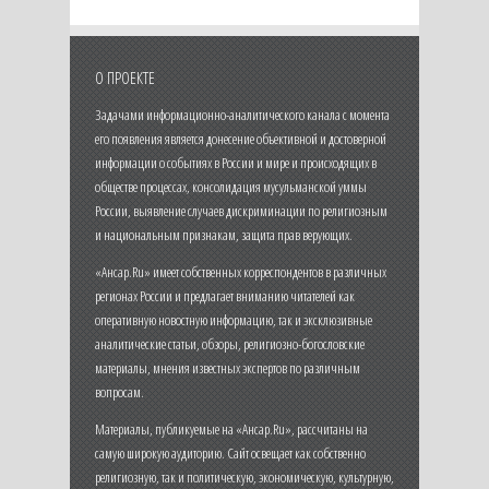
О ПРОЕКТЕ
Задачами информационно-аналитического канала с момента
его появления является донесение объективной и достоверной
информации о событиях в России и мире и происходящих в
обществе процессах, консолидация мусульманской уммы
России, выявление случаев дискриминации по религиозным
и национальным признакам, защита прав верующих.
«Ансар.Ru» имеет собственных корреспондентов в различных
регионах России и предлагает вниманию читателей как
оперативную новостную информацию, так и эксклюзивные
аналитические статьи, обзоры, религиозно-богословские
материалы, мнения известных экспертов по различным
вопросам.
Материалы, публикуемые на «Ансар.Ru», рассчитаны на
самую широкую аудиторию. Сайт освещает как собственно
религиозную, так и политическую, экономическую, культурную,