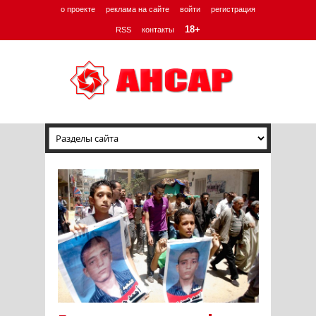
о проекте
реклама на сайте
войти
регистрация
18+
RSS
контакты