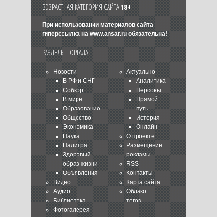
ВОЗРАСТНАЯ КАТЕГОРИЯ САЙТА
18+
При использовании материалов сайта
гиперссылка на
www.ansar.ru
обязательна!
РАЗДЕЛЫ ПОРТАЛА
Новости
Актуально
В РФ и СНГ
Аналитика
Собкор
Персоны
В мире
Прямой
Образование
путь
Общество
История
Экономика
Онлайн
Наука
О проекте
Палитра
Размещение
Здоровый
рекламы
образ жизни
RSS
Объявления
Контакты
Видео
Карта сайта
Аудио
Облако
Библиотека
тегов
Фотогалерея