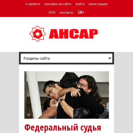
о проекте
реклама на сайте
войти
регистрация
18+
RSS
контакты
Федеральный судья