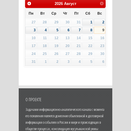
2026
Август
Пн
Вт
Ср
Чт
Пт
Сб
Вс
27
28
29
30
31
1
2
3
4
5
6
7
8
9
10
11
12
13
14
15
16
17
18
19
20
21
22
23
24
25
26
27
28
29
30
31
1
2
3
4
5
6
О ПРОЕКТЕ
Задачами информационно-аналитического канала с момента
его появления является донесение объективной и достоверной
информации о событиях в России и мире и происходящих в
обществе процессах, консолидация мусульманской уммы