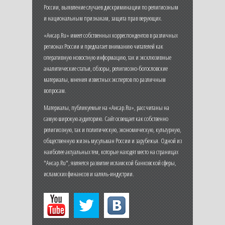
России, выявление случаев дискриминации по религиозным
и национальным признакам, защита прав верующих.
«Ансар.Ru» имеет собственных корреспондентов в различных
регионах России и предлагает вниманию читателей как
оперативную новостную информацию, так и эксклюзивные
аналитические статьи, обзоры, религиозно-богословские
материалы, мнения известных экспертов по различным
вопросам.
Материалы, публикуемые на «Ансар.Ru», рассчитаны на
самую широкую аудиторию. Сайт освещает как собственно
религиозную, так и политическую, экономическую, культурную,
общественную жизнь мусульман России и зарубежья. Одной из
наиболее актуальных тем, которые находят место на страницах
"Ансар.Ru", является развитие исламской банковской сферы,
исламских финансов и халяль-индустрии.