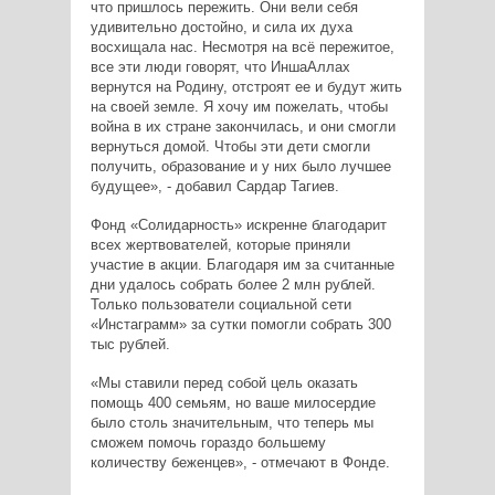
что пришлось пережить. Они вели себя
удивительно достойно, и сила их духа
восхищала нас. Несмотря на всё пережитое,
все эти люди говорят, что ИншаАллах
вернутся на Родину, отстроят ее и будут жить
на своей земле. Я хочу им пожелать, чтобы
война в их стране закончилась, и они смогли
вернуться домой. Чтобы эти дети смогли
получить, образование и у них было лучшее
будущее», - добавил Сардар Тагиев.
Фонд «Солидарность» искренне благодарит
всех жертвователей, которые приняли
участие в акции. Благодаря им за считанные
дни удалось собрать более 2 млн рублей.
Только пользователи социальной сети
«Инстаграмм» за сутки помогли собрать 300
тыс рублей.
«Мы ставили перед собой цель оказать
помощь 400 семьям, но ваше милосердие
было столь значительным, что теперь мы
сможем помочь гораздо большему
количеству беженцев», - отмечают в Фонде.