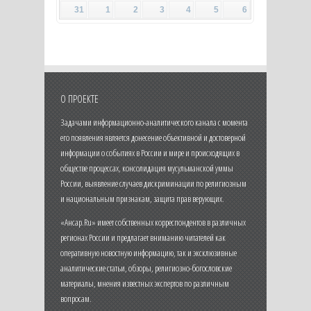
31
1
2
3
4
5
6
О ПРОЕКТЕ
Задачами информационно-аналитического канала с момента
его появления является донесение объективной и достоверной
информации о событиях в России и мире и происходящих в
обществе процессах, консолидация мусульманской уммы
России, выявление случаев дискриминации по религиозным
и национальным признакам, защита прав верующих.
«Ансар.Ru» имеет собственных корреспондентов в различных
регионах России и предлагает вниманию читателей как
оперативную новостную информацию, так и эксклюзивные
аналитические статьи, обзоры, религиозно-богословские
материалы, мнения известных экспертов по различным
вопросам.