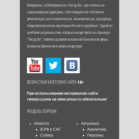
Материалы, публикуемые на «Ансар.Ru», рассчитаны на
самую широкую аудиторию. Сайт освещает как собственно
религиозную, так и политическую, экономическую, культурную,
общественную жизнь мусульман России и зарубежья. Одной из
наиболее актуальных тем, которые находят место на страницах
"Ансар.Ru", является развитие исламской банковской сферы,
исламских финансов и халяль-индустрии.
ВОЗРАСТНАЯ КАТЕГОРИЯ САЙТА
18+
При использовании материалов сайта
гиперссылка на
www.ansar.ru
обязательна!
РАЗДЕЛЫ ПОРТАЛА
Новости
Актуально
В РФ и СНГ
Аналитика
Собкор
Персоны