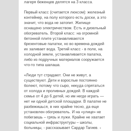
лагеря беженцев делятся на 3 класса.
Первый класс (считается люксом): железный
контейнер, на полу которого есть доски, а это
значит, что вода не затопит. Жилище
оснащено электричеством. Есть и дизельный
обогреватель. Второй класс: на огромной
бетонной плите устанавливаются
брезентовые палатки, но во времена дождей
их заливает вода. Третий класс - в поле, на
холодной земле, устанавливается палатка,
либо из подручных материалов сооружается
что-то типа шалаша.
«Люди тут страдают. Они не живут, а
существуют. Дети и взрослые постоянно
болеют, потому что сыро, некуда спрятаться
от холода и проливных дождей. В каждой
семье от 4 до 6 детей, но им негде играть —
нет ни одной детской площадки. В палатке не
разбежишься, в них крайне тесно, да еще
установлен обогреватель. И на «улице» не
побегаешь – грязь и лужи. Крайне не хватает
социальной инфраструктуры – школы,
больницы, - рассказывает Сардар Тагиев.
-