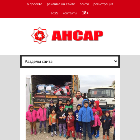
о проекте
реклама на сайте
войти
регистрация
18+
RSS
контакты