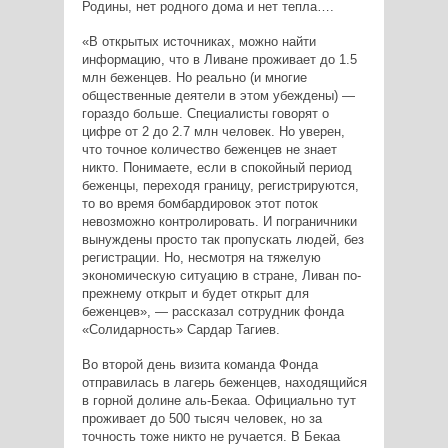
Родины, нет родного дома и нет тепла….
«В открытых источниках, можно найти
информацию, что в Ливане проживает до 1.5
млн беженцев. Но реально (и многие
общественные деятели в этом убеждены) —
гораздо больше. Специалисты говорят о
цифре от 2 до 2.7 млн человек. Но уверен,
что точное количество беженцев не знает
никто. Понимаете, если в спокойный период
беженцы, переходя границу, регистрируются,
то во время бомбардировок этот поток
невозможно контролировать. И пограничники
вынуждены просто так пропускать людей, без
регистрации. Но, несмотря на тяжелую
экономическую ситуацию в стране, Ливан по-
прежнему открыт и будет открыт для
беженцев», — рассказал сотрудник фонда
«Солидарность» Сардар Тагиев.
Во второй день визита команда Фонда
отправилась в лагерь беженцев, находящийся
в горной долине аль-Бекаа. Официально тут
проживает до 500 тысяч человек, но за
точность тоже никто не ручается. В Бекаа