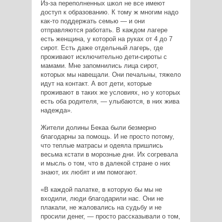
Из-за переполненных школ не все имеют
доступ к образованию. К тому ж многим надо
как-то поддержать семью — и они
отправляются работать. В каждом лагере
есть женщина, у которой на руках от 4 до 7
сирот. Есть даже отдельный лагерь, где
проживают исключительно дети-сироты с
мамами. Мне запомнились лица сирот,
которых мы навещали. Они печальны, тяжело
идут на контакт. А вот дети, которые
проживают в таких же условиях, но у которых
есть оба родителя, — улыбаются, в них жива
надежда».
Жители долины Бекаа были безмерно
благодарны за помощь. И не просто потому,
что теплые матрасы и одеяла пришлись
весьма кстати в морозные дни. Их согревала
и мысль о том, что в далекой стране о них
знают, их любят и им помогают.
«В каждой палатке, в которую бы мы не
входили, люди благодарили нас. Они не
плакали, не жаловались на судьбу и не
просили денег, — просто рассказывали о том,