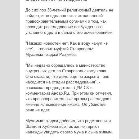
До сих пор 36-летний религиозный деятель не
найден, и не сделано никаких заявлений
правоохранительными органами о том, как
проходит расследование возбужденного
уголовного дела в связи с его исчезновением.
"Никаких новостей нет. Как в воду канул - и
все", - говорит муфтий Ставрополья
Мухаммат-хаджи Рахимов.
"Мы недавно обращались в министерство
внутренних дел по Ставропольскому краю.
Они сказали, что дело еще не закрыто - оно
находится на стадии расследования", -
рассказал председатель ДУМ СК в
комментарии Ансар.Ru. При этом он отметил,
что правоохранительные органы расследуют
именно исчезновение имама. Об убийстве
речи не идет.
Мухаммат-хаджи добавил, что родственники
Шамиля Хубиева все так же не теряют
надежды увидеть своего мужа и сына живым.