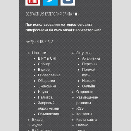
ВОЗРАСТНАЯ КАТЕГОРИЯ САЙТА
18+
При использовании материалов сайта
гиперссылка на
www.ansar.ru
обязательна!
РАЗДЕЛЫ ПОРТАЛА
Новости
Актуально
В РФ и СНГ
Аналитика
Собкор
Персоны
В мире
Прямой
Образование
путь
Общество
История
Экономика
Онлайн
Наука
О проекте
Палитра
Размещение
Здоровый
рекламы
образ жизни
RSS
Объявления
Контакты
Видео
Карта сайта
Аудио
Облако
Библиотека
тегов