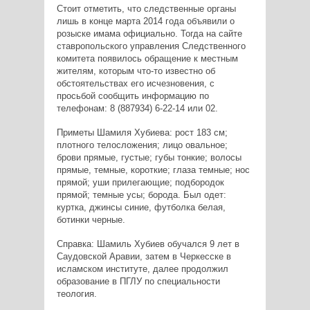
Стоит отметить, что следственные органы
лишь в конце марта 2014 года объявили о
розыске имама официально. Тогда на сайте
ставропольского управления Следственного
комитета появилось обращение к местным
жителям, которым что-то известно об
обстоятельствах его исчезновения, с
просьбой сообщить информацию по
телефонам: 8 (887934) 6-22-14 или 02.
Приметы Шамиля Хубиева: рост 183 см;
плотного телосложения; лицо овальное;
брови прямые, густые; губы тонкие; волосы
прямые, темные, короткие; глаза темные; нос
прямой; уши прилегающие; подбородок
прямой; темные усы; борода. Был одет:
куртка, джинсы синие, футболка белая,
ботинки черные.
Справка: Шамиль Хубиев обучался 9 лет в
Саудовской Аравии, затем в Черкесске в
исламском институте, далее продолжил
образование в ПГЛУ по специальности
теология.