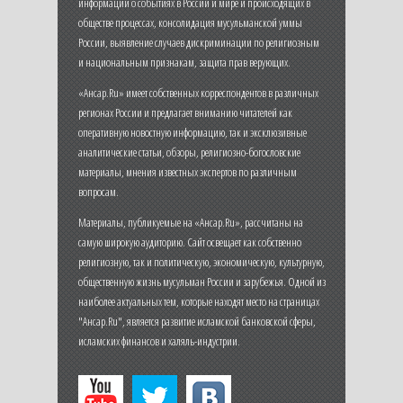
информации о событиях в России и мире и происходящих в
обществе процессах, консолидация мусульманской уммы
России, выявление случаев дискриминации по религиозным
и национальным признакам, защита прав верующих.
«Ансар.Ru» имеет собственных корреспондентов в различных
регионах России и предлагает вниманию читателей как
оперативную новостную информацию, так и эксклюзивные
аналитические статьи, обзоры, религиозно-богословские
материалы, мнения известных экспертов по различным
вопросам.
Материалы, публикуемые на «Ансар.Ru», рассчитаны на
самую широкую аудиторию. Сайт освещает как собственно
религиозную, так и политическую, экономическую, культурную,
общественную жизнь мусульман России и зарубежья. Одной из
наиболее актуальных тем, которые находят место на страницах
"Ансар.Ru", является развитие исламской банковской сферы,
исламских финансов и халяль-индустрии.