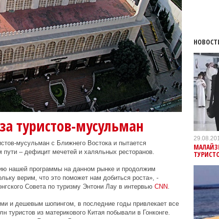
НОВОСТ
 за туристов-мусульман
29.08.20
ристов-мусульман с Ближнего Востока и пытается
МАЛАЙЗ
 пути – дефицит мечетей и халяльных ресторанов.
ТУРИСТ
ию нашей программы на данном рынке и продолжим
льку верим, что это поможет нам добиться роста», -
онгского Совета по туризму Энтони Лау в интервью
CNN
.
ями и дешевым шопингом, в последние годы привлекает все
н туристов из материкового Китая побывали в Гонконге.