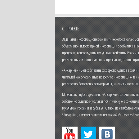
О ПРОЕКТЕ
Задачами информационно-аналитического канала с моме
объективной и достоверной информации о событиях в Ро
процессах, консолидация мусульманской уммы России,
религиозным и национальным признакам, защита прав
«Ансар.Ru» имеет собственных корреспондентов в разли
читателей как оперативную новостную информацию, так 
религиозно-богословские материалы, мнения известных
Материалы, публикуемые на «Ансар.Ru», рассчитаны на
собственно религиозную, так и политическую, экономич
мусульман России и зарубежья. Одной из наиболее актуа
"Ансар.Ru", является развитие исламской банковской сф