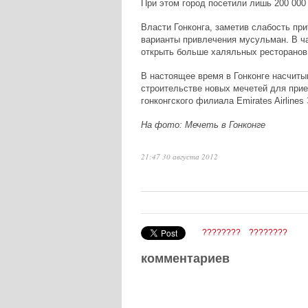
При этом город посетили лишь 200 000
Власти Гонконга, заметив слабость при
варианты привлечения мусульман. В ча
открыть больше халяльных ресторанов 
В настоящее время в Гонконге насчиты
строительстве новых мечетей для прие
гонконгского филиала
Emirates
Airlines
На фото: Мечеть в Гонконге
21:47 30 августа 2012
????????
????????
комментариев