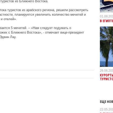
 туристов из Ближнего Востока.
тока туристов из арабского региона, решили рассмотреть
стности, планируется увеличить количество мечетей и
01.08.20
и отелей».
В ЕГИПТ
вается 5 мечетей. – «Нам следует подумать о
зжих с Ближнего Востока», - отмечает вице-президент
Эдвин Лау.
26.06.20
КУРОРТ
ТУРИСТ
ЕЩЕ НОВ
22.05.20