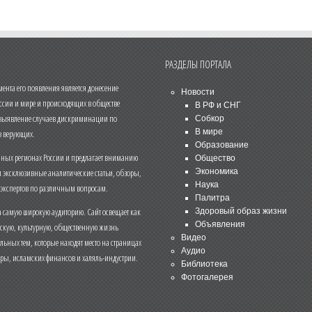
РАЗДЕЛЫ ПОРТАЛА
нта его появления является донесение
Новости
ссии и мире и происходящих в обществе
В РФ и СНГ
 выявление случаев дискриминации по
Собкор
В мире
 верующих.
Образование
чных регионах России и предлагает вниманию
Общество
и эксклюзивные аналитические статьи, обзоры,
Экономика
Наука
 экспертов по различным вопросам.
Палитра
 самую широкую аудиторию. Сайт освещает как
Здоровый образ жизни
Объявления
ескую, культурную, общественную жизнь
Видео
льных тем, которые находят место на страницах
Аудио
еры, исламских финансов и халяль-индустрии.
Библиотека
Фотогалерея