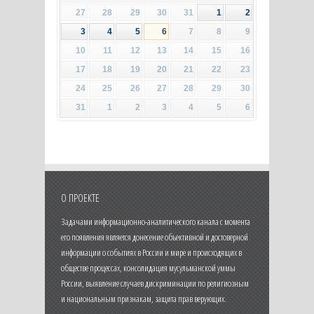
27
28
29
30
31
1
2
3
4
5
6
7
8
9
10
11
12
13
14
15
16
17
18
19
20
21
22
23
24
25
26
27
28
29
30
31
1
2
3
4
5
6
О ПРОЕКТЕ
Задачами информационно-аналитического канала с момента
его появления является донесение объективной и достоверной
информации о событиях в России и мире и происходящих в
обществе процессах, консолидация мусульманской уммы
России, выявление случаев дискриминации по религиозным
и национальным признакам, защита прав верующих.