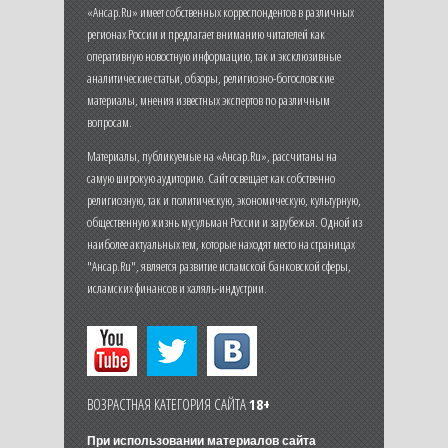
«Ансар.Ru» имеет собственных корреспондентов в различных
регионах России и предлагает вниманию читателей как
оперативную новостную информацию, так и эксклюзивные
аналитические статьи, обзоры, религиозно-богословские
материалы, мнения известных экспертов по различным
вопросам.
Материалы, публикуемые на «Ансар.Ru», рассчитаны на
самую широкую аудиторию. Сайт освещает как собственно
религиозную, так и политическую, экономическую, культурную,
общественную жизнь мусульман России и зарубежья. Одной из
наиболее актуальных тем, которые находят место на страницах
"Ансар.Ru", является развитие исламской банковской сферы,
исламских финансов и халяль-индустрии.
ВОЗРАСТНАЯ КАТЕГОРИЯ САЙТА
18+
При использовании материалов сайта