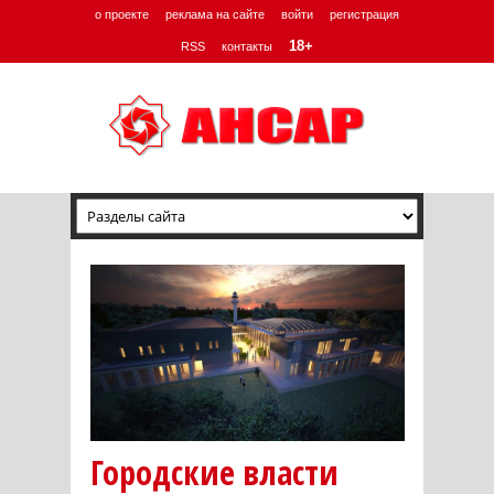
о проекте
реклама на сайте
войти
регистрация
18+
RSS
контакты
Городские власти