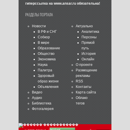
гиперссылка на
www.ansar.ru
обязательна!
РАЗДЕЛЫ ПОРТАЛА
Новости
Актуально
В РФ и СНГ
Аналитика
Собкор
Персоны
В мире
Прямой
Образование
путь
Общество
История
Экономика
Онлайн
Наука
О проекте
Палитра
Размещение
Здоровый
рекламы
образ жизни
RSS
Объявления
Контакты
Видео
Карта сайта
Аудио
Облако
Библиотека
тегов
Фотогалерея