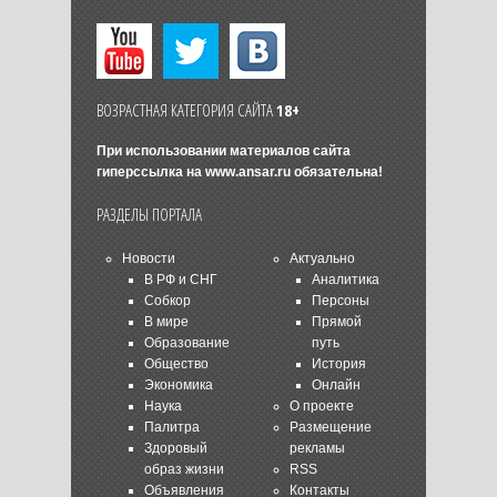
ВОЗРАСТНАЯ КАТЕГОРИЯ САЙТА
18+
При использовании материалов сайта
гиперссылка на
www.ansar.ru
обязательна!
РАЗДЕЛЫ ПОРТАЛА
Новости
Актуально
В РФ и СНГ
Аналитика
Собкор
Персоны
В мире
Прямой
Образование
путь
Общество
История
Экономика
Онлайн
Наука
О проекте
Палитра
Размещение
Здоровый
рекламы
образ жизни
RSS
Объявления
Контакты