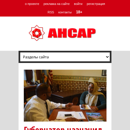
о проекте
реклама на сайте
войти
регистрация
18+
RSS
контакты
Губернатор назначил