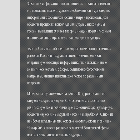
Задачами информационно-аналитического канала с момента
его появления является донесение объективной и достоверной
информации о событиях в России и мире и происходящих в
обществе процессах, консолидация мусульманской уммы
России, выявление случаев дискриминации по религиозным
и национальным признакам, защита прав верующих.
«Ансар.Ru» имеет собственных корреспондентов в различных
регионах России и предлагает вниманию читателей как
оперативную новостную информацию, так и эксклюзивные
аналитические статьи, обзоры, религиозно-богословские
материалы, мнения известных экспертов по различным
вопросам.
Материалы, публикуемые на «Ансар.Ru», рассчитаны на
самую широкую аудиторию. Сайт освещает как собственно
религиозную, так и политическую, экономическую, культурную,
общественную жизнь мусульман России и зарубежья. Одной из
наиболее актуальных тем, которые находят место на страницах
"Ансар.Ru", является развитие исламской банковской сферы,
исламских финансов и халяль-индустрии.