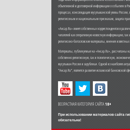
объективной и достоверной информации о событиях в Ро
процессах, консолидация мусульманской уммы России,
религиозным и национальным признакам, защита прав
«Ансар.Ru» имеет собственных корреспондентов в разли
читателей как оперативную новостную информацию, так 
религиозно-богословские материалы, мнения известных
Материалы, публикуемые на «Ансар.Ru», рассчитаны на
собственно религиозную, так и политическую, экономич
мусульман России и зарубежья. Одной из наиболее актуа
"Ансар.Ru", является развитие исламской банковской сф
ВОЗРАСТНАЯ КАТЕГОРИЯ САЙТА
18+
При использовании материалов сайта г
обязательна!