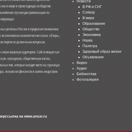
Новости
ссии и мире и происходящих в обществе
В РФ и СНГ
 выявление случаев дискриминации по
Собкор
В мире
 верующих.
Образование
чных регионах России и предлагает вниманию
Общество
и эксклюзивные аналитические статьи, обзоры,
Экономика
Наука
 экспертов по различным вопросам.
Палитра
 самую широкую аудиторию. Сайт освещает как
Здоровый образ жизни
Объявления
ескую, культурную, общественную жизнь
Видео
льных тем, которые находят место на страницах
Аудио
еры, исламских финансов и халяль-индустрии.
Библиотека
Фотогалерея
иперссылка на
www.ansar.ru