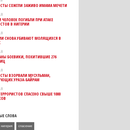
18
ИСТЫ СОЖГЛИ ЗАЖИВО ИМАМА МЕЧЕТИ
18
 ЧЕЛОВЕК ПОГИБЛИ ПРИ АТАКЕ
СТОВ В НИГЕРИИ
18
РИИ СНОВА УБИВАЮТ МОЛЯЩИХСЯ В
Х
18
АНЫ БОЕВИКИ, ПОХИТИВШИЕ 276
НИЦ
18
ИСТЫ ВЗОРВАЛИ МУСУЛЬМАН,
УЮЩИХ УРАЗА-БАЙРАМ
18
ТЕРРОРИСТОВ СПАСЕНО СВЫШЕ 1000
КОВ
ЫЕ СЛОВА
нигерия
спасение