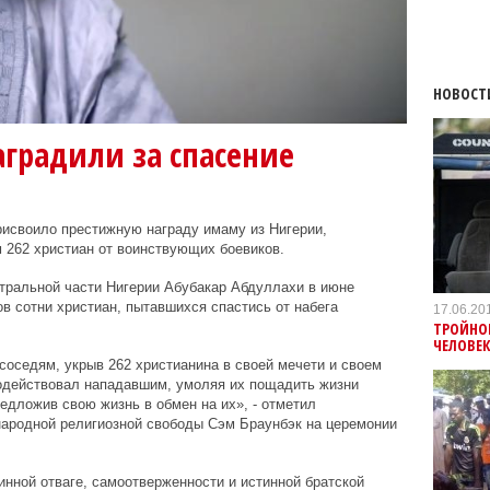
НОВОСТ
градили за спасение
исвоило престижную награду имаму из Нигерии,
262 христиан от воинствующих боевиков.
тральной части Нигерии Абубакар Абдуллахи в июне
в сотни христиан, пытавшихся спастись от набега
17.06.20
ТРОЙНОЙ
ЧЕЛОВЕ
оседям, укрыв 262 христианина в своей мечети и своем
водействовал нападавшим, умоляя их пощадить жизни
едложив свою жизнь в обмен на их», - отметил
ародной религиозной свободы Сэм Браунбэк на церемонии
инной отваге, самоотверженности и истинной братской