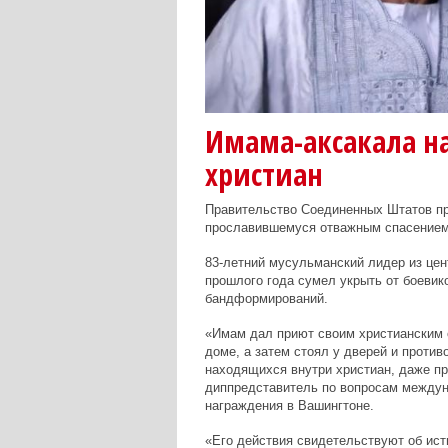
Имама-аксакала на
христиан
Правительство Соединенных Штатов пр
прославившемуся отважным спасением 
83-летний мусульманский лидер из цен
прошлого года сумел укрыть от боевико
бандформирований.
«Имам дал приют своим христианским с
доме, а затем стоял у дверей и проти
находящихся внутри христиан, даже пр
диппредставитель по вопросам междун
награждения в Вашингтоне.
«Его действия свидетельствуют об ист