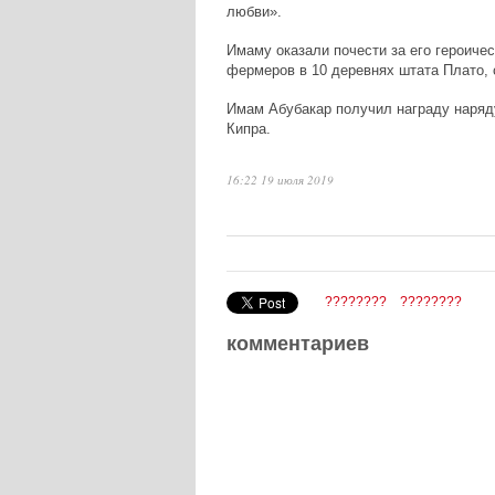
любви».
Имаму оказали почести за его героиче
фермеров в 10 деревнях штата Плато,
Имам Абубакар получил награду наряду
Кипра.
16:22 19 июля 2019
????????
????????
комментариев