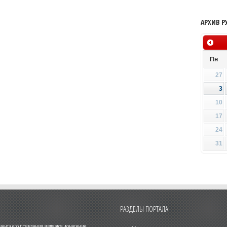
АРХИВ Р
Пн
27
3
10
17
24
31
РАЗДЕЛЫ ПОРТАЛА
нта его появления является донесение