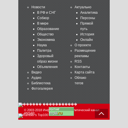
Новости
Актуально
В РФ и СНГ
Аналитика
Собкор
Персоны
В мире
Прямой
Образование
путь
Общество
История
Экономика
Онлайн
Наука
О проекте
Палитра
Размещение
Здоровый
рекламы
образ жизни
RSS
Объявления
Контакты
Видео
Карта сайта
Аудио
Облако
Библиотека
тегов
Фотогалерея
© 2003-2018 Информационно-аналитический канал
ANSAR