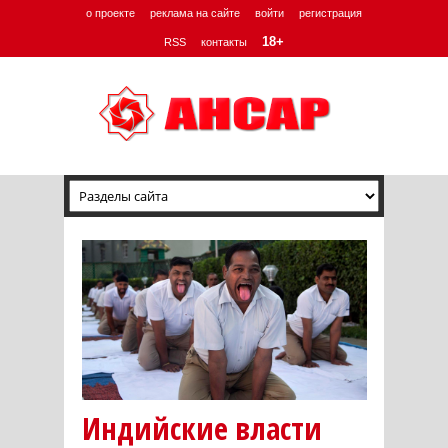
о проекте
реклама на сайте
войти
регистрация
18+
RSS
контакты
Индийские власти