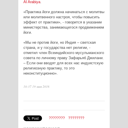
Al
Arabiya
.
«Практика йоги должна начинаться с молитвы
или молитвенного настроя, чтобы повысить
эффект от практики», - говорится в указании
министерства, занимающегося продвижением
йоги.
«Мы не против йоги, но Индия – светская
страна, и у государства нет религии, -
отметил член Всеиндийского мусульманского
совета по личному праву Зафарьяб Джилани.
– Если они вводят для всех нас индуистскую
религиозную практику, то это
неконституционно».
10:37 19 мая 2016
????????
????????