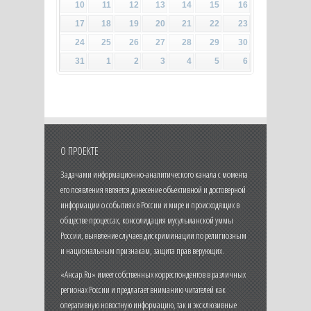
10
11
12
13
14
15
16
17
18
19
20
21
22
23
24
25
26
27
28
29
30
31
1
2
3
4
5
6
О ПРОЕКТЕ
Задачами информационно-аналитического канала с момента
его появления является донесение объективной и достоверной
информации о событиях в России и мире и происходящих в
обществе процессах, консолидация мусульманской уммы
России, выявление случаев дискриминации по религиозным
и национальным признакам, защита прав верующих.
«Ансар.Ru» имеет собственных корреспондентов в различных
регионах России и предлагает вниманию читателей как
оперативную новостную информацию, так и эксклюзивные