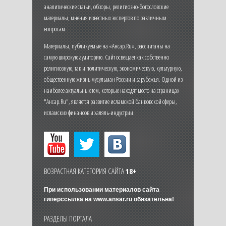
аналитические статьи, обзоры, религиозно-богословские
материалы, мнения известных экспертов по различным
вопросам.
Материалы, публикуемые на «Ансар.Ru», рассчитаны на
самую широкую аудиторию. Сайт освещает как собственно
религиозную, так и политическую, экономическую, культурную,
общественную жизнь мусульман России и зарубежья. Одной из
наиболее актуальных тем, которые находят место на страницах
"Ансар.Ru", является развитие исламской банковской сферы,
исламских финансов и халяль-индустрии.
ВОЗРАСТНАЯ КАТЕГОРИЯ САЙТА
18+
При использовании материалов сайта
гиперссылка на
www.ansar.ru
обязательна!
РАЗДЕЛЫ ПОРТАЛА