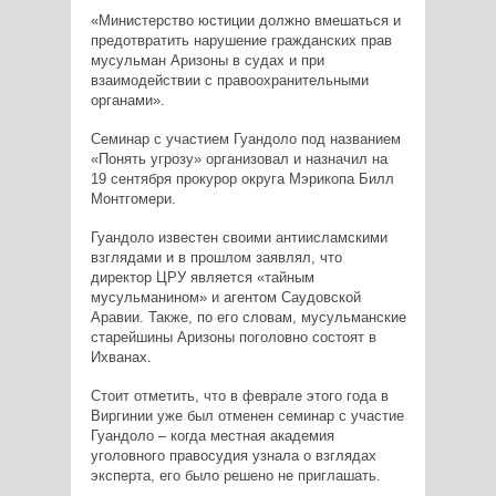
«Министерство юстиции должно вмешаться и
предотвратить нарушение гражданских прав
мусульман Аризоны в судах и при
взаимодействии с правоохранительными
органами».
Семинар с участием Гуандоло под названием
«Понять угрозу» организовал и назначил на
19 сентября прокурор округа Мэрикопа Билл
Монтгомери.
Гуандоло известен своими антиисламскими
взглядами и в прошлом заявлял, что
директор ЦРУ является «тайным
мусульманином» и агентом Саудовской
Аравии. Также, по его словам, мусульманские
старейшины Аризоны поголовно состоят в
Ихванах.
Стоит отметить, что в феврале этого года в
Виргинии уже был отменен семинар с участие
Гуандоло – когда местная академия
уголовного правосудия узнала о взглядах
эксперта, его было решено не приглашать.