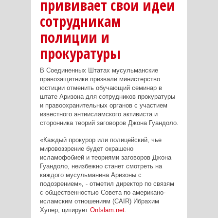
прививает свои идеи
сотрудникам
полиции и
прокуратуры
В Соединенных Штатах мусульманские
правозащитники призвали министерство
юстиции отменить обучающий семинар в
штате Аризона для сотрудников прокуратуры
и правоохранительных органов с участием
известного антиисламского активиста и
сторонника теорий заговоров Джона Гуандоло.
«Каждый прокурор или полицейский, чье
мировоззрение будет окрашено
исламофобией и теориями заговоров Джона
Гуандоло, неизбежно станет смотреть на
каждого мусульманина Аризоны с
подозрением», - отметил директор по связям
с общественностью Совета по американо-
исламским отношениям (CAIR) Ибрахим
Хупер, цитирует
OnIslam
.
net
.