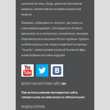
аналитические статьи, обзоры, религиозно-богословские
материалы, мнения известных экспертов по различным
вопросам.
Материалы, публикуемые на «Ансар.Ru», рассчитаны на
самую широкую аудиторию. Сайт освещает как собственно
религиозную, так и политическую, экономическую, культурную,
общественную жизнь мусульман России и зарубежья. Одной из
наиболее актуальных тем, которые находят место на страницах
"Ансар.Ru", является развитие исламской банковской сферы,
исламских финансов и халяль-индустрии.
ВОЗРАСТНАЯ КАТЕГОРИЯ САЙТА
18+
При использовании материалов сайта
гиперссылка на
www.ansar.ru
обязательна!
РАЗДЕЛЫ ПОРТАЛА