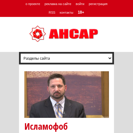
о проекте
реклама на сайте
войти
регистрация
18+
RSS
контакты
Исламофоб