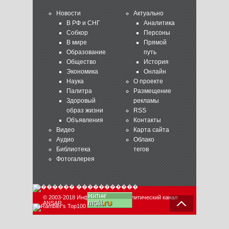
Новости
Актуально
В РФ и СНГ
Аналитика
Собкор
Персоны
В мире
Прямой
Образование
путь
Общество
История
Экономика
Онлайн
Наука
О проекте
Палитра
Размещение
Здоровый
рекламы
образ жизни
RSS
Объявления
Контакты
Видео
Карта сайта
Аудио
Облако
Библиотека
тегов
Фотогалерея
© 2003-2018 Информационно-аналитический канал
ANSAR