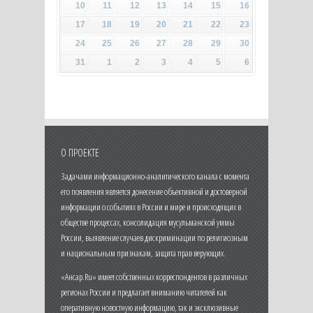
10
11
12
13
14
15
16
17
18
19
20
21
22
23
24
25
26
27
28
29
30
31
1
2
3
4
5
6
О ПРОЕКТЕ
Задачами информационно-аналитического канала с момента
его появления является донесение объективной и достоверной
информации о событиях в России и мире и происходящих в
обществе процессах, консолидация мусульманской уммы
России, выявление случаев дискриминации по религиозным
и национальным признакам, защита прав верующих.
«Ансар.Ru» имеет собственных корреспондентов в различных
регионах России и предлагает вниманию читателей как
оперативную новостную информацию, так и эксклюзивные