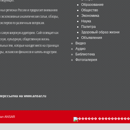
Образование
чных регионах России и предлагает вниманию
Общество
и эксклюзивные аналитические статьи, обзоры,
Экономика
Наука
 экспертов по различным вопросам.
Палитра
 самую широкую аудиторию. Сайт освещает как
Здоровый образ жизни
Объявления
ескую, культурную, общественную жизнь
Видео
льных тем, которые находят место на страницах
Аудио
еры, исламских финансов и халяль-индустрии.
Библиотека
Фотогалерея
иперссылка на
www.ansar.ru
нал ANSAR