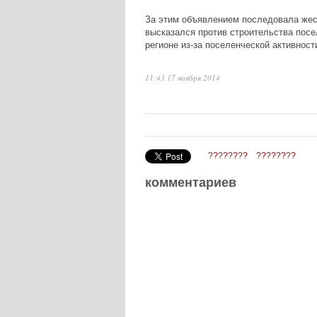
За этим объявлением последовала жест
высказался против строительства посе
регионе из-за поселенческой активност
11:43 17 ноября 2014
????????
????????
комментариев