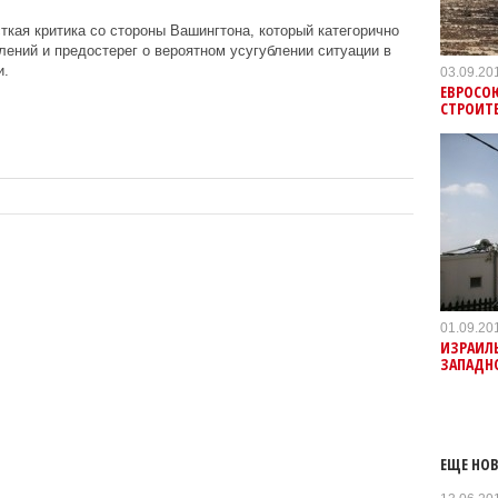
кая критика со стороны Вашингтона, который категорично
лений и предостерег о вероятном усугублении ситуации в
и.
03.09.20
ЕВРОСОЮ
СТРОИТ
01.09.20
ИЗРАИЛЬ
ЗАПАДНО
ЕЩЕ НОВ