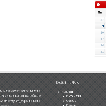
Пн
27
3
10
17
24
31
РАЗДЕЛЫ ПОРТАЛА
нта его появления является донесение
Новости
ссии и мире и происходящих в обществе
В РФ и СНГ
 выявление случаев дискриминации по
Собкор
В мире
 верующих.