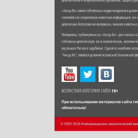
«Ансар.Ru» имеет собственных корреспондентов в разли
читателей как оперативную новостную информацию, так 
религиозно-богословские материалы, мнения известных
Материалы, публикуемые на «Ансар.Ru», рассчитаны на
собственно религиозную, так и политическую, экономич
мусульман России и зарубежья. Одной из наиболее актуа
"Ансар.Ru", является развитие исламской банковской сф
ВОЗРАСТНАЯ КАТЕГОРИЯ САЙТА
18+
При использовании материалов сайта г
обязательна!
© 2003-2018 Информационно-аналитический ка