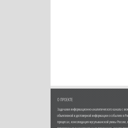
О ПРОЕКТЕ
Задачами информационно-аналитического канала с моме
объективной и достоверной информации о событиях в Ро
процессах, консолидация мусульманской уммы России,
религиозным и национальным признакам, защита прав