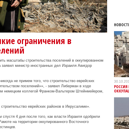
НОВОСТ
якие ограничения в
елений
чить масштабы строительства поселений в оккупированном
а заявил министр иностранных дел Израиля Авигдор
икогда не примем того, что строительство еврейских
30.10.20
РОССИЯ 
тельством поселений»», - заявил Либерман в ходе
ОККУПА
им немецким коллегой Франком-Вальтером Штейнмейером,
 строительство еврейских районов в Иерусалиме».
 спустя 4 дня после того, как власти Израиля одобрили
амоте на территории оккупированного Восточного
естинцев.