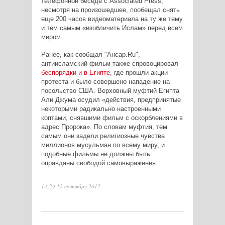
телефонной беседе с
Associated
Press,
несмотря на произошедшее, пообещал снять
еще 200 часов видеоматериала на ту же тему
и тем самым «изобличить Ислам» перед всем
миром.
Ранее, как сообщал "Ансар.Ru",
антиисламский фильм также спровоцировал
беспорядки и в Еги
п
те
, где прошли акции
протеста и было совершено нападение на
посольство США.
Верховный муфтий Египта
Али Джума осудил «действия, предпринятые
некоторыми радикально настроенными
коптами, снявшими фильм с оскорблениями в
адрес Пророка». По словам муфтия, тем
самым они задели религиозные чувства
миллионов мусульман по всему миру, и
подобные фильмы не должны быть
оправданы свободой самовыражения.
14:29 12 сентября 2012