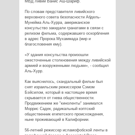
МВД Ливии Ванис Аш-Шариф.
По словам представителя ливийского
верховного совета безопасности Абдель-
Мунейма Аль-Хурра, американское
консульство закидали гранатами в связи с
релизом фильма, содержавшего оскорбления
в адрес Пророка Мухаммада (мир и
благословения ему).
«У здания консульства произошли
ожесточенные столкновения между ливийской
армией и вооруженными людьми», - сообщил
Аль-Хурр.
Как выяснилось, скандальный фильм был
снят израильским режиссером Сэмом
Бэйсилом, который в настоящее время
скрывается от гнева общественности.
Продвижением же "киноленты" занимался
Моррис Садек, радикальный коптский
общественник египетского происхождения,
ныне проживающий в Калифорнии.
56-летний режиссер исламофобской ленты в