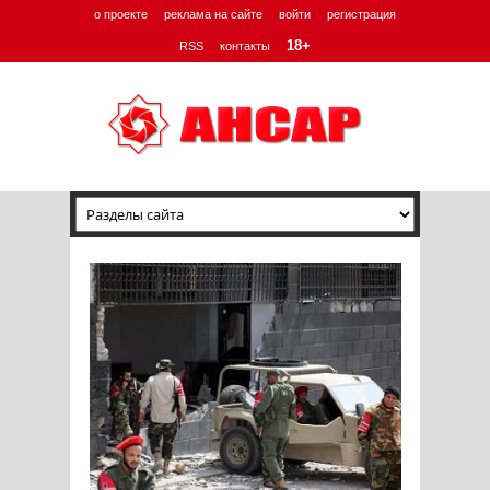
о проекте
реклама на сайте
войти
регистрация
18+
RSS
контакты