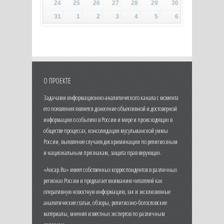
24
25
26
27
28
29
30
31
1
2
3
4
5
6
О ПРОЕКТЕ
Задачами информационно-аналитического канала с момента
его появления является донесение объективной и достоверной
информации о событиях в России и мире и происходящих в
обществе процессах, консолидация мусульманской уммы
России, выявление случаев дискриминации по религиозным
и национальным признакам, защита прав верующих.
«Ансар.Ru» имеет собственных корреспондентов в различных
регионах России и предлагает вниманию читателей как
оперативную новостную информацию, так и эксклюзивные
аналитические статьи, обзоры, религиозно-богословские
материалы, мнения известных экспертов по различным