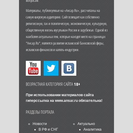
вопросам.
Материалы, публикуемые на «Ансар.Ru», рассчитаны на
самую широкую аудиторию. Сайт освещает как собственно
религиозную, так и политическую, экономическую, культурную,
общественную жизнь мусульман России и зарубежья. Одной из
наиболее актуальных тем, которые находят место на страницах
"Ансар.Ru", является развитие исламской банковской сферы,
исламских финансов и халяль-индустрии.
ВОЗРАСТНАЯ КАТЕГОРИЯ САЙТА
18+
При использовании материалов сайта
гиперссылка на
www.ansar.ru
обязательна!
РАЗДЕЛЫ ПОРТАЛА
Новости
Актуально
В РФ и СНГ
Аналитика