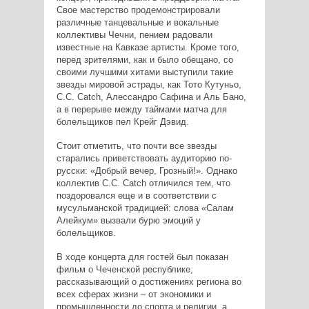
Свое мастерство продемонстрировали
различные танцевальные и вокальные
коллективы Чечни, пением радовали
известные на Кавказе артисты. Кроме того,
перед зрителями, как и было обещано, со
своими лучшими хитами выступили такие
звезды мировой эстрады, как Тото Кутуньо,
C.C. Catch, Алессандро Сафина и Аль Бано,
а в перерыве между таймами матча для
болельщиков пел Крейг Дэвид.
Стоит отметить, что почти все звезды
старались приветствовать аудиторию по-
русски: «Добрый вечер, Грозный!». Однако
коллектив C.C. Catch отличился тем, что
поздоровался еще и в соответствии с
мусульманской традицией: слова «Салам
Алейкум» вызвали бурю эмоций у
болельщиков.
В ходе концерта для гостей был показан
фильм о Чеченской республике,
рассказывающий о достижениях региона во
всех сферах жизни – от экономики и
промышленности до спорта и религии, а