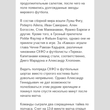
продолжительным салютом, после чего на
поле появились долгожданные звезды
мирового футбола.
В состав сборной мира вошли Луиш Фигу,
Роберто Айяла, Иван Саморано, Ален
Богоссян, Стив Макманаман, Франко Барези и
другие. Кроме того, в Грозный прилетели
Робби Фаулер и Фабьен Бартез, однако они не
приняли участия в игре. За «Кавказ» играли
глава Чечни Рамзан Кадыров, различные
чиновники СКФО и футболисты «Терека».
Капитанами команд стали, соответственно,
Диего Марадона и Александр Хлопонин.
Видеть полпреда СКФО в футбольных
шортах вместо строгого костюма было
довольно непривычно. Однако Александр
Геннадьевич не дал возможности
полюбоваться этим редким зрелищем и
покинул поле спустя несколько минут после
начала матча.
Команды сыграли два сокращенных тайма по
полчаса. Счет на 13-й минуте матча открыл