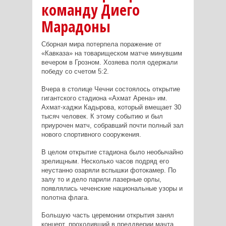
команду Диего
Марадоны
Сборная мира потерпела поражение от
«Кавказа» на товарищеском матче минувшим
вечером в Грозном. Хозяева поля одержали
победу со счетом 5:2.
Вчера в столице Чечни состоялось открытие
гигантского стадиона «Ахмат Арена» им.
Ахмат-хаджи Кадырова, который вмещает 30
тысяч человек. К этому событию и был
приурочен матч, собравший почти полный зал
нового спортивного сооружения.
В целом открытие стадиона было необычайно
зрелищным. Несколько часов подряд его
неустанно озаряли вспышки фотокамер. По
залу то и дело парили лазерные орлы,
появлялись чеченские национальные узоры и
полотна флага.
Большую часть церемонии открытия занял
концерт, проходивший в преддверии мачта.