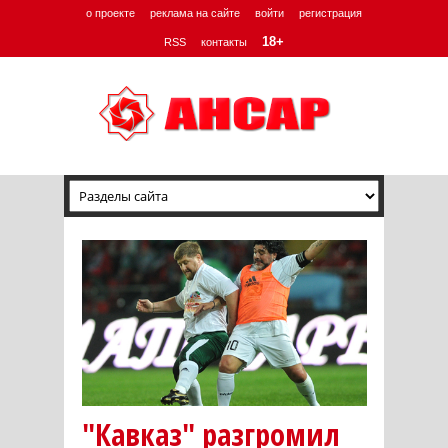
о проекте
реклама на сайте
войти
регистрация
18+
RSS
контакты
"Кавказ" разгромил