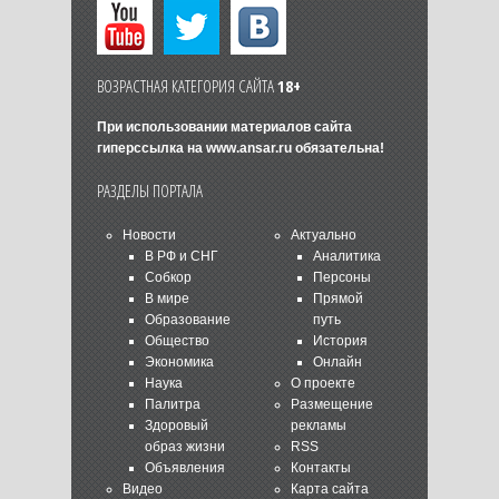
ВОЗРАСТНАЯ КАТЕГОРИЯ САЙТА
18+
При использовании материалов сайта
гиперссылка на
www.ansar.ru
обязательна!
РАЗДЕЛЫ ПОРТАЛА
Новости
Актуально
В РФ и СНГ
Аналитика
Собкор
Персоны
В мире
Прямой
Образование
путь
Общество
История
Экономика
Онлайн
Наука
О проекте
Палитра
Размещение
Здоровый
рекламы
образ жизни
RSS
Объявления
Контакты
Видео
Карта сайта