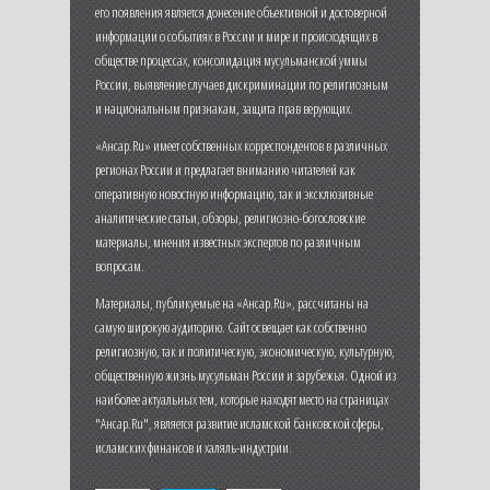
его появления является донесение объективной и достоверной
информации о событиях в России и мире и происходящих в
обществе процессах, консолидация мусульманской уммы
России, выявление случаев дискриминации по религиозным
и национальным признакам, защита прав верующих.
«Ансар.Ru» имеет собственных корреспондентов в различных
регионах России и предлагает вниманию читателей как
оперативную новостную информацию, так и эксклюзивные
аналитические статьи, обзоры, религиозно-богословские
материалы, мнения известных экспертов по различным
вопросам.
Материалы, публикуемые на «Ансар.Ru», рассчитаны на
самую широкую аудиторию. Сайт освещает как собственно
религиозную, так и политическую, экономическую, культурную,
общественную жизнь мусульман России и зарубежья. Одной из
наиболее актуальных тем, которые находят место на страницах
"Ансар.Ru", является развитие исламской банковской сферы,
исламских финансов и халяль-индустрии.