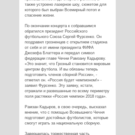
также устроено лазерное шоу, сюжетом для
которого был выбран Всемирный потоп и
спасение жизни.
По окончании концерта к собравшимся
обратился президент Российского
футбольного Союза Сергей Фурсенко. Он
поздравил грозненцев с открытием стадиона
от себя и от имени президента ФИФА
Джозефа Блаттера и передал символ
федерации главе Чечни Рамзану Кадырову.
«Это значит, что Грозный становится мировым
центром футбола. И вы обязаны теперь
подготовить членов сборной России», -
отметил он. «Россия будет чемпионом!» -
заявил Фурсенко. Эту заявку, кстати,
отражали и развешанные по всему периметру
поля растяжки «Россия чемпион 2018 года».
Рамзан Кадыров, в свою очередь, высказал
мнение, что с помощью Всевышнего Чечня
подготовит достойных футболистов, которые
смогут играть за национальную сборную.
Завершилась торжественная часть