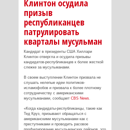
Клинтон осудила
призыв
республиканцев
патрулировать
кварталы мусульман
Кандидат в президенты США Хиллари
Клинтон отвергла и осудила призывы
кандидатов-республиканцев к более жесткой
слежке за мусульманами.
В своем выступлении Клинтон призвала не
слушать нелепые идеи политиков-
исламофобов и призвала к более плотному
сотрудничеству с американскими
мусульманами, сообщает
CBS
News
.
«Когда кандидаты-республиканцы, такие как
Тед Круз, призывают обращаться с
американскими мусульманами как с
преступниками и проводить расовое
профилирование мусульманских районов, это