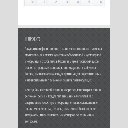
31
1
2
3
4
5
6
О ПРОЕКТЕ
Задачами информационно-аналитического канала с момента
его появления является донесение объективной и достоверной
информации о событиях в России и мире и происходящих в
обществе процессах, консолидация мусульманской уммы
России, выявление случаев дискриминации по религиозным
и национальным признакам, защита прав верующих.
«Ансар.Ru» имеет собственных корреспондентов в различных
регионах России и предлагает вниманию читателей как
оперативную новостную информацию, так и эксклюзивные
аналитические статьи, обзоры, религиозно-богословские
материалы, мнения известных экспертов по различным
вопросам.