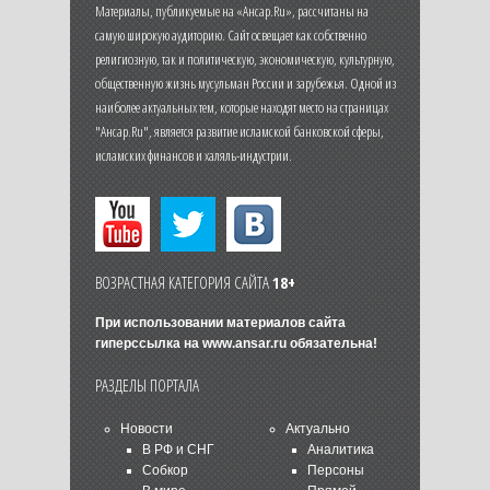
Материалы, публикуемые на «Ансар.Ru», рассчитаны на
самую широкую аудиторию. Сайт освещает как собственно
религиозную, так и политическую, экономическую, культурную,
общественную жизнь мусульман России и зарубежья. Одной из
наиболее актуальных тем, которые находят место на страницах
"Ансар.Ru", является развитие исламской банковской сферы,
исламских финансов и халяль-индустрии.
ВОЗРАСТНАЯ КАТЕГОРИЯ САЙТА
18+
При использовании материалов сайта
гиперссылка на
www.ansar.ru
обязательна!
РАЗДЕЛЫ ПОРТАЛА
Новости
Актуально
В РФ и СНГ
Аналитика
Собкор
Персоны