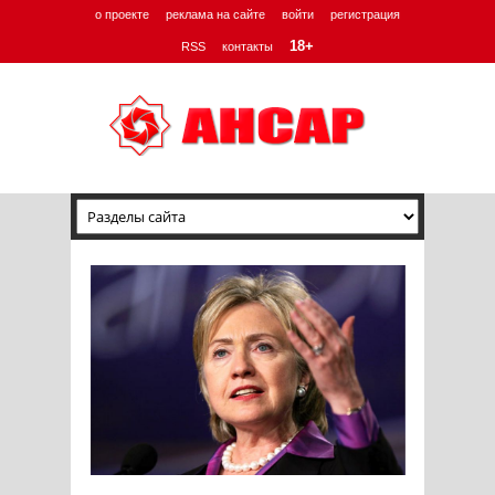
о проекте
реклама на сайте
войти
регистрация
18+
RSS
контакты