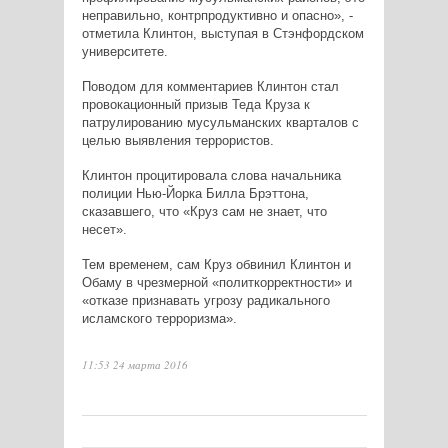
неправильно, контрпродуктивно и опасно», -
отметила Клинтон, выступая в Стэнфордском
университете.
Поводом для комментариев Клинтон стал
провокационный призыв Теда Круза к
патрулированию мусульманских кварталов с
целью выявления террористов.
Клинтон процитировала слова начальника
полиции Нью-Йорка Билла Брэттона,
сказавшего, что «Круз сам не знает, что
несет».
Тем временем, сам Круз обвинил Клинтон и
Обаму в чрезмерной «политкорректности» и
«отказе признавать угрозу радикального
исламского терроризма».
11:53 24 марта 2016