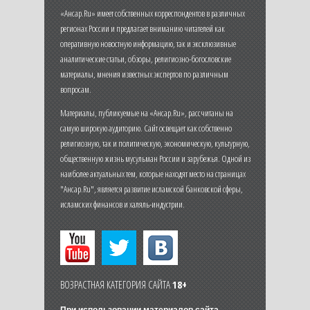
«Ансар.Ru» имеет собственных корреспондентов в различных
регионах России и предлагает вниманию читателей как
оперативную новостную информацию, так и эксклюзивные
аналитические статьи, обзоры, религиозно-богословские
материалы, мнения известных экспертов по различным
вопросам.
Материалы, публикуемые на «Ансар.Ru», рассчитаны на
самую широкую аудиторию. Сайт освещает как собственно
религиозную, так и политическую, экономическую, культурную,
общественную жизнь мусульман России и зарубежья. Одной из
наиболее актуальных тем, которые находят место на страницах
"Ансар.Ru", является развитие исламской банковской сферы,
исламских финансов и халяль-индустрии.
ВОЗРАСТНАЯ КАТЕГОРИЯ САЙТА
18+