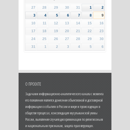
27
28
29
30
31
1
2
3
4
5
6
7
8
9
10
11
12
13
14
15
16
17
18
19
20
21
22
23
24
25
26
27
28
29
30
31
1
2
3
4
5
6
О ПРОЕКТЕ
Задачами информационно-аналитического канала с момента
его появления является донесение объективной и достоверной
информации о событиях в России и мире и происходящих в
обществе процессах, консолидация мусульманской уммы
России, выявление случаев дискриминации по религиозным
и национальным признакам, защита прав верующих.