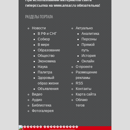
При использовании материалов сайта
гиперссылка на
www.ansar.ru
обязательна!
РАЗДЕЛЫ ПОРТАЛА
Новости
Актуально
В РФ и СНГ
Аналитика
Собкор
Персоны
В мире
Прямой
Образование
путь
Общество
История
Экономика
Онлайн
Наука
О проекте
Палитра
Размещение
Здоровый
рекламы
образ жизни
RSS
Объявления
Контакты
Видео
Карта сайта
Аудио
Облако
Библиотека
тегов
Фотогалерея