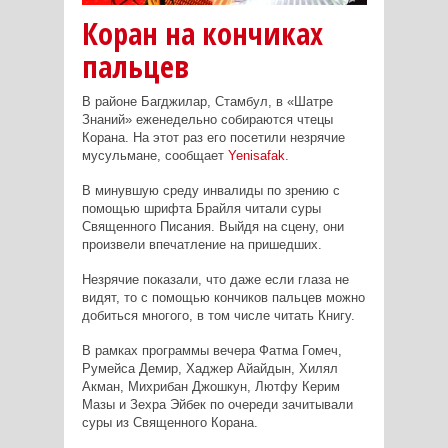
Коран на кончиках
пальцев
В районе Багджилар, Стамбул, в «Шатре
Знаний» еженедельно собираются чтецы
Корана. На этот раз его посетили незрячие
мусульмане, сообщает
Yenisafak
.
В минувшую среду инвалиды по зрению с
помощью шрифта Брайля читали суры
Священного Писания. Выйдя на сцену, они
произвели впечатление на пришедших.
Незрячие показали, что даже если глаза не
видят, то с помощью кончиков пальцев можно
добиться многого, в том числе читать Книгу.
В рамках программы вечера Фатма Гомеч,
Румейса Демир, Хаджер Айайдын, Хилял
Акман, Михрибан Джошкун, Лютфу Керим
Мазы и Зехра Эйбек по очереди зачитывали
суры из Священного Корана.