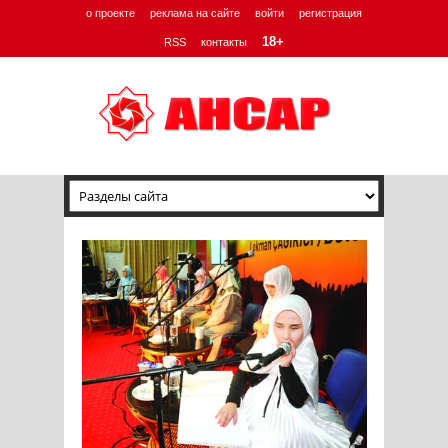
о проекте
реклама на сайте
войти
регистрация
18+
RSS
контакты