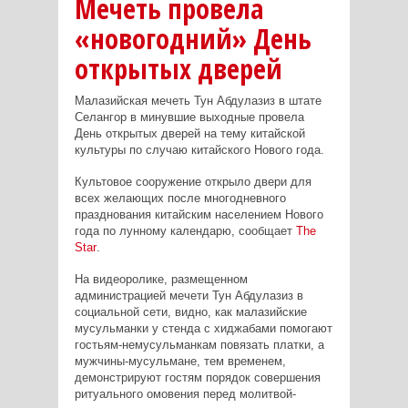
Мечеть провела
«новогодний» День
открытых дверей
Малазийская мечеть Тун Абдулазиз в штате
Селангор в минувшие выходные провела
День открытых дверей на тему китайской
культуры по случаю китайского Нового года.
Культовое сооружение открыло двери для
всех желающих после многодневного
празднования китайским населением Нового
года по лунному календарю, сообщает
The
Star
.
На видеоролике, размещенном
администрацией мечети Тун Абдулазиз в
социальной сети, видно, как малазийские
мусульманки у стенда с хиджабами помогают
гостьям-немусульманкам повязать платки, а
мужчины-мусульмане, тем временем,
демонстрируют гостям порядок совершения
ритуального омовения перед молитвой-