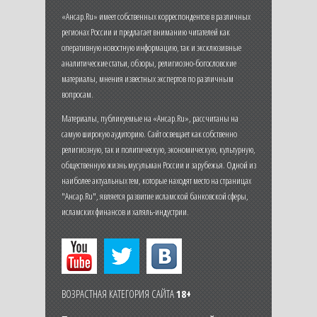
«Ансар.Ru» имеет собственных корреспондентов в различных
регионах России и предлагает вниманию читателей как
оперативную новостную информацию, так и эксклюзивные
аналитические статьи, обзоры, религиозно-богословские
материалы, мнения известных экспертов по различным
вопросам.
Материалы, публикуемые на «Ансар.Ru», рассчитаны на
самую широкую аудиторию. Сайт освещает как собственно
религиозную, так и политическую, экономическую, культурную,
общественную жизнь мусульман России и зарубежья. Одной из
наиболее актуальных тем, которые находят место на страницах
"Ансар.Ru", является развитие исламской банковской сферы,
исламских финансов и халяль-индустрии.
ВОЗРАСТНАЯ КАТЕГОРИЯ САЙТА
18+