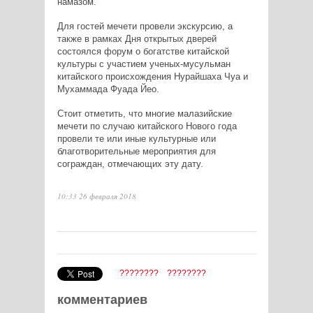
намазом.
Для гостей мечети провели экскурсию, а
также в рамках Дня открытых дверей
состоялся форум о богатстве китайской
культуры с участием ученых-мусульман
китайского происхождения Нурайшаха Чуа и
Мухаммада Фуада Йео.
Стоит отметить, что многие малазийские
мечети по случаю китайского Нового года
провели те или иные культурные или
благотворительные мероприятия для
сограждан, отмечающих эту дату.
10:33 26 февраля 2018
????????
????????
комментариев