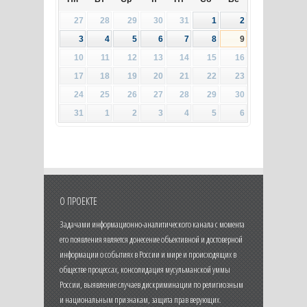
27
28
29
30
31
1
2
3
4
5
6
7
8
9
10
11
12
13
14
15
16
17
18
19
20
21
22
23
24
25
26
27
28
29
30
31
1
2
3
4
5
6
О ПРОЕКТЕ
Задачами информационно-аналитического канала с момента
его появления является донесение объективной и достоверной
информации о событиях в России и мире и происходящих в
обществе процессах, консолидация мусульманской уммы
России, выявление случаев дискриминации по религиозным
и национальным признакам, защита прав верующих.