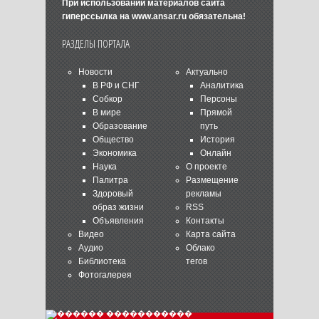
При использовании материалов сайта
гиперссылка на
www.ansar.ru
обязательна!
РАЗДЕЛЫ ПОРТАЛА
Новости
Актуально
В РФ и СНГ
Аналитика
Собкор
Персоны
В мире
Прямой
Образование
путь
Общество
История
Экономика
Онлайн
Наука
О проекте
Палитра
Размещение
Здоровый
рекламы
образ жизни
RSS
Объявления
Контакты
Видео
Карта сайта
Аудио
Облако
Библиотека
тегов
Фотогалерея