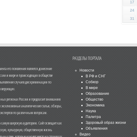
17
24
31
РАЗДЕЛЫ ПОРТАЛА
нта его появления является донесение
Новости
ссии и мире и происходящих в обществе
В РФ и СНГ
 выявление случаев дискриминации по
Собкор
В мире
 верующих.
Образование
чных регионах России и предлагает вниманию
Общество
и эксклюзивные аналитические статьи, обзоры,
Экономика
Наука
 экспертов по различным вопросам.
Палитра
 самую широкую аудиторию. Сайт освещает как
Здоровый образ жизни
Объявления
ескую, культурную, общественную жизнь
Видео
льных тем, которые находят место на страницах