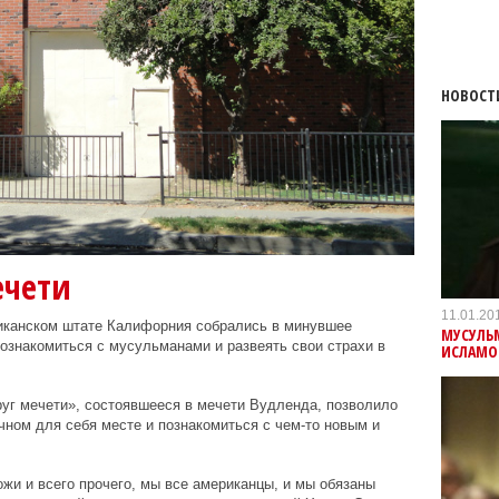
НОВОСТ
ечети
11.01.20
иканском штате Калифорния собрались в минувшее
МУСУЛЬ
познакомиться с мусульманами и развеять свои страхи в
ИСЛАМО
уг мечети», состоявшееся в мечети Вудленда, позволило
ном для себя месте и познакомиться с чем-то новым и
ожи и всего прочего, мы все американцы, и мы обязаны