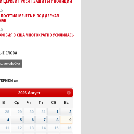
 И ЦЕРКВИ ПРОСЯТ ЗАЩИТЫ У ПОЛИЦИИ
15
 ПОСЕТИЛ МЕЧЕТЬ И ПОДДЕРЖАЛ
МАН
15
ФОБИЯ В США МНОГОКРАТНО УСИЛИЛАСЬ
ЫЕ СЛОВА
исламофобия
УБРИКИ «»
2026
Август
Вт
Ср
Чт
Пт
Сб
Вс
28
29
30
31
1
2
4
5
6
7
8
9
11
12
13
14
15
16