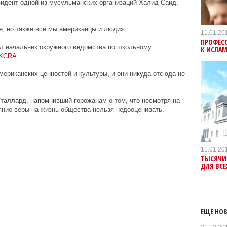
зидент одной из мусульманских организаций Халид Саид,
, но также все мы американцы и люди».
11.01.20
ПРОФЕСС
ал начальник окружного ведомства по школьному
К ИСЛА
KCRA
.
ериканских ценностей и культуры, и они никуда отсюда не
Сталлард, напомнивший горожанам о том, что несмотря на
яние веры на жизнь общества нельзя недооценивать.
11.01.20
ТЫСЯЧИ
ДЛЯ ВС
ЕЩЕ НОВ