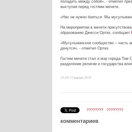
поладить между собой», - отметил пре
выступая перед гостями мечети.
«Нас не нужно бояться. Мы мусульмане
На мероприятии в мечети присутствов
образованию Джесси Ортиз, сообщает
«Мусульманское сообщество – часть ам
денутся», - отметил Ортиз.
Гостем мечети стал и мэр города Том 
разделение религии и государства вли
10:09 12 января 2016
????????
????????
комментариев