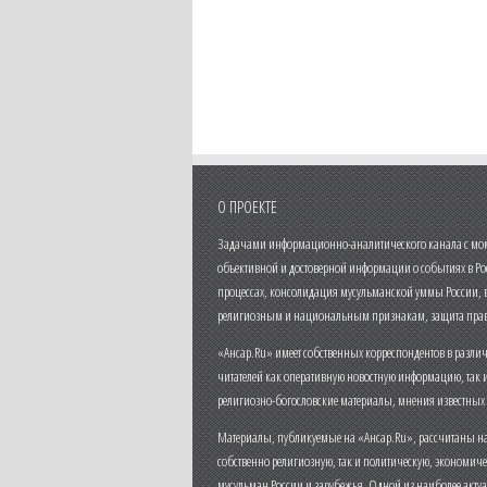
О ПРОЕКТЕ
Задачами информационно-аналитического канала с моме
объективной и достоверной информации о событиях в Ро
процессах, консолидация мусульманской уммы России,
религиозным и национальным признакам, защита прав
«Ансар.Ru» имеет собственных корреспондентов в разли
читателей как оперативную новостную информацию, так 
религиозно-богословские материалы, мнения известных
Материалы, публикуемые на «Ансар.Ru», рассчитаны на
собственно религиозную, так и политическую, экономич
мусульман России и зарубежья. Одной из наиболее актуа