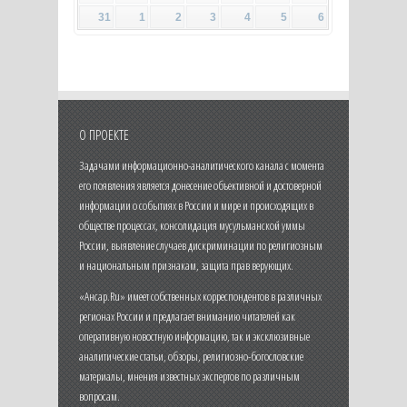
31
1
2
3
4
5
6
О ПРОЕКТЕ
Задачами информационно-аналитического канала с момента
его появления является донесение объективной и достоверной
информации о событиях в России и мире и происходящих в
обществе процессах, консолидация мусульманской уммы
России, выявление случаев дискриминации по религиозным
и национальным признакам, защита прав верующих.
«Ансар.Ru» имеет собственных корреспондентов в различных
регионах России и предлагает вниманию читателей как
оперативную новостную информацию, так и эксклюзивные
аналитические статьи, обзоры, религиозно-богословские
материалы, мнения известных экспертов по различным
вопросам.