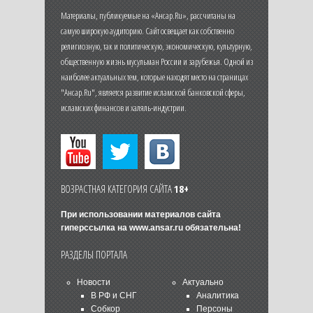
Материалы, публикуемые на «Ансар.Ru», рассчитаны на
самую широкую аудиторию. Сайт освещает как собственно
религиозную, так и политическую, экономическую, культурную,
общественную жизнь мусульман России и зарубежья. Одной из
наиболее актуальных тем, которые находят место на страницах
"Ансар.Ru", является развитие исламской банковской сферы,
исламских финансов и халяль-индустрии.
ВОЗРАСТНАЯ КАТЕГОРИЯ САЙТА
18+
При использовании материалов сайта
гиперссылка на
www.ansar.ru
обязательна!
РАЗДЕЛЫ ПОРТАЛА
Новости
Актуально
В РФ и СНГ
Аналитика
Собкор
Персоны