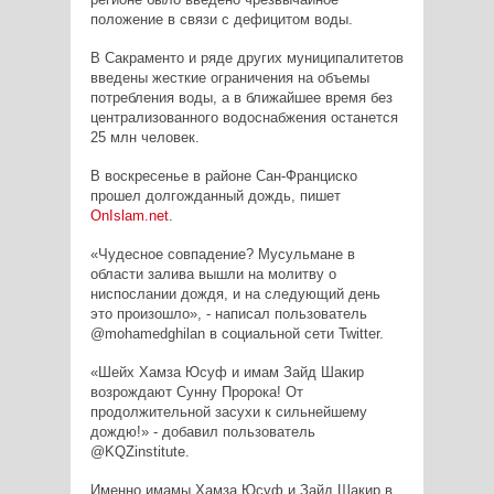
положение в связи с дефицитом воды.
В Сакраменто и ряде других муниципалитетов
введены жесткие ограничения на объемы
потребления воды, а в ближайшее время без
централизованного водоснабжения останется
25 млн человек.
В воскресенье в районе Сан-Франциско
прошел долгожданный дождь, пишет
OnIslam
.
net
.
«Чудесное совпадение? Мусульмане в
области залива вышли на молитву о
ниспослании дождя, и на следующий день
это произошло», - написал пользователь
@
mohamedghilan
в социальной сети
Twitter
.
«Шейх Хамза Юсуф и имам Зайд Шакир
возрождают Сунну Пророка! От
продолжительной засухи к сильнейшему
дождю!» - добавил пользователь
@
KQZinstitute
.
Именно имамы Хамза Юсуф и Зайд Шакир в