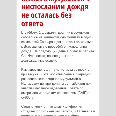
ниспослании дождя
не осталась без
ответа
В субботу, 1 февраля, десятки мусульман
собрались на коллективную молитву в одной
из мечетей Сан-Франциско, чтобы обратиться
к Всевышнему с просьбой о ниспослании
дождя. На следующий день в области залива
Сан-Франциско, наконец, выпали
долгожданные осадки.
Как известно, салят-уль-истиска возносится
при засухе, и эта молитва была в очередной
раз совершена общиной мусульман в
Исламском центре долины св. Габриэля при
участии местного отделения Совета по
американо-исламским отношениям (
CAIR
) в
субботу.
Стоит отметить, что штат Калифорния
страдает от сильнейшей засухи, и 17 января в
регионе было введено чрезвычайное