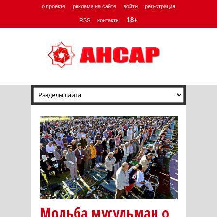
о проекте
реклама на сайте
войти
регистрация
18+
RSS
контакты
Мольба мусульман о