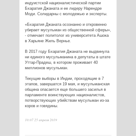
индуистской националистической партии
Бхаратия Джаната и ее лидеру Нарендре
Моди. Солидарны с молодежью и эксперты.
«Бхаратия Джаната осознанно и откровенно
убирает мусульман из общественной сферы»,
- отмечает политолог из университета Ашока
в Харьяне Жиль Вернье.
В 2017 году Бхаратия Джаната не выдвинула
ни единого мусульманина в депутаты в штате
Уттар-Прадеш, в котором проживает 40
миллионов мусульман.
Текущие выборы в Индии, проходящие в 7
этапов, завершатся 19 мая, и мусульманская
община опасается еще большего засилья в
парламенте воинствующих националистов,
потворствующих убийствам мусульман из-за
коров и говядины.
10:07 25 апреля 2019