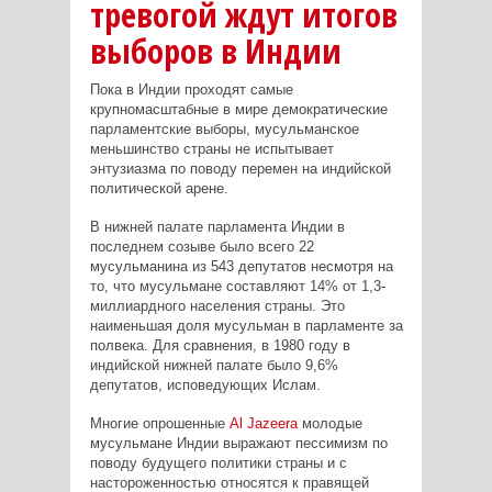
тревогой ждут итогов
выборов в Индии
Пока в Индии проходят самые
крупномасштабные в мире демократические
парламентские выборы, мусульманское
меньшинство страны не испытывает
энтузиазма по поводу перемен на индийской
политической арене.
В нижней палате парламента Индии в
последнем созыве было всего 22
мусульманина из 543 депутатов несмотря на
то, что мусульмане составляют 14% от 1,3-
миллиардного населения страны. Это
наименьшая доля мусульман в парламенте за
полвека. Для сравнения, в 1980 году в
индийской нижней палате было 9,6%
депутатов, исповедующих Ислам.
Многие опрошенные
Al
Jazeera
молодые
мусульмане Индии выражают пессимизм по
поводу будущего политики страны и с
настороженностью относятся к правящей