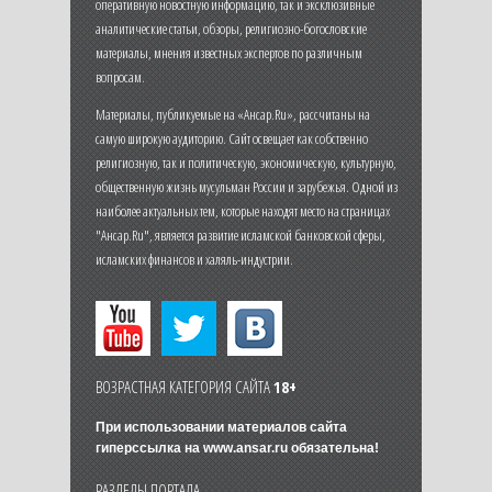
оперативную новостную информацию, так и эксклюзивные
аналитические статьи, обзоры, религиозно-богословские
материалы, мнения известных экспертов по различным
вопросам.
Материалы, публикуемые на «Ансар.Ru», рассчитаны на
самую широкую аудиторию. Сайт освещает как собственно
религиозную, так и политическую, экономическую, культурную,
общественную жизнь мусульман России и зарубежья. Одной из
наиболее актуальных тем, которые находят место на страницах
"Ансар.Ru", является развитие исламской банковской сферы,
исламских финансов и халяль-индустрии.
ВОЗРАСТНАЯ КАТЕГОРИЯ САЙТА
18+
При использовании материалов сайта
гиперссылка на
www.ansar.ru
обязательна!
РАЗДЕЛЫ ПОРТАЛА