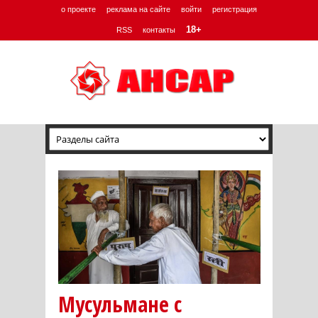
о проекте
реклама на сайте
войти
регистрация
18+
RSS
контакты
Мусульмане с