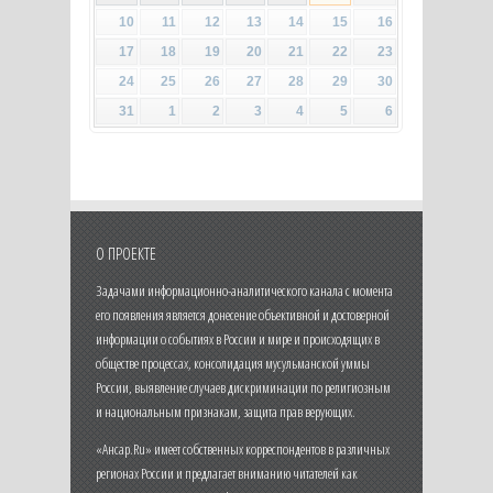
10
11
12
13
14
15
16
17
18
19
20
21
22
23
24
25
26
27
28
29
30
31
1
2
3
4
5
6
О ПРОЕКТЕ
Задачами информационно-аналитического канала с момента
его появления является донесение объективной и достоверной
информации о событиях в России и мире и происходящих в
обществе процессах, консолидация мусульманской уммы
России, выявление случаев дискриминации по религиозным
и национальным признакам, защита прав верующих.
«Ансар.Ru» имеет собственных корреспондентов в различных
регионах России и предлагает вниманию читателей как