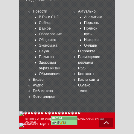
Новости
Актуально
В РФ и СНГ
Аналитика
Собкор
Персоны
В мире
Прямой
Образование
путь
Общество
История
Экономика
Онлайн
Наука
О проекте
Палитра
Размещение
Здоровый
рекламы
образ жизни
RSS
Объявления
Контакты
Видео
Карта сайта
Аудио
Облако
Библиотека
тегов
Фотогалерея
© 2003-2018 Информационно-аналитический канал
ANSAR