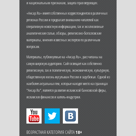
и национальным признакам, защита прав верующих.
«Ансар.Ru» имеет собственных корреспондентов в различных
регионах России и предлагает вниманию читателей как
оперативную новостную информацию, так и эксклюзивные
аналитические статьи, обзоры, религиозно-богословские
материалы, мнения известных экспертов по различным
вопросам.
Материалы, публикуемые на «Ансар.Ru», рассчитаны на
самую широкую аудиторию. Сайт освещает как собственно
религиозную, так и политическую, экономическую, культурную,
общественную жизнь мусульман России и зарубежья. Одной из
наиболее актуальных тем, которые находят место на страницах
"Ансар.Ru", является развитие исламской банковской сферы,
исламских финансов и халяль-индустрии.
ВОЗРАСТНАЯ КАТЕГОРИЯ САЙТА
18+