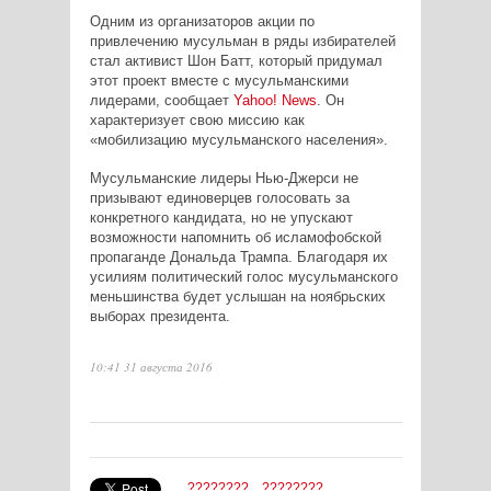
Одним из организаторов акции по
привлечению мусульман в ряды избирателей
стал активист Шон Батт, который придумал
этот проект вместе с мусульманскими
лидерами, сообщает
Yahoo
!
News
. Он
характеризует свою миссию как
«мобилизацию мусульманского населения».
Мусульманские лидеры Нью-Джерси не
призывают единоверцев голосовать за
конкретного кандидата, но не упускают
возможности напомнить об исламофобской
пропаганде Дональда Трампа. Благодаря их
усилиям политический голос мусульманского
меньшинства будет услышан на ноябрьских
выборах президента.
10:41 31 августа 2016
????????
????????