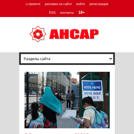
о проекте
реклама на сайте
войти
регистрация
18+
RSS
контакты