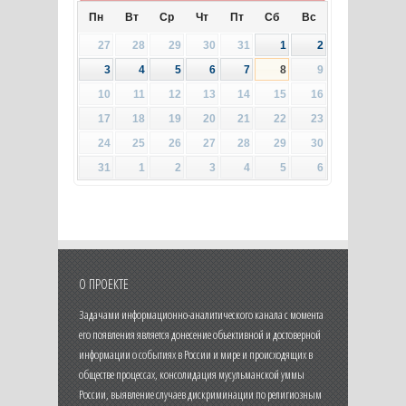
Пн
Вт
Ср
Чт
Пт
Сб
Вс
27
28
29
30
31
1
2
3
4
5
6
7
8
9
10
11
12
13
14
15
16
17
18
19
20
21
22
23
24
25
26
27
28
29
30
31
1
2
3
4
5
6
О ПРОЕКТЕ
Задачами информационно-аналитического канала с момента
его появления является донесение объективной и достоверной
информации о событиях в России и мире и происходящих в
обществе процессах, консолидация мусульманской уммы
России, выявление случаев дискриминации по религиозным