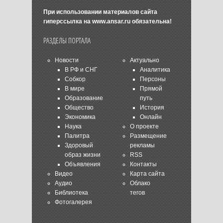
При использовании материалов сайта
гиперссылка на
www.ansar.ru
обязательна!
РАЗДЕЛЫ ПОРТАЛА
Новости
Актуально
В РФ и СНГ
Аналитика
Собкор
Персоны
В мире
Прямой
Образование
путь
Общество
История
Экономика
Онлайн
Наука
О проекте
Палитра
Размещение
Здоровый
рекламы
образ жизни
RSS
Объявления
Контакты
Видео
Карта сайта
Аудио
Облако
Библиотека
тегов
Фотогалерея