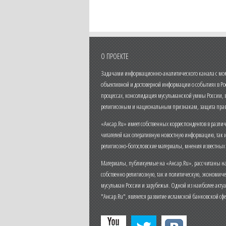
О ПРОЕКТЕ
Задачами информационно-аналитического канала с моме
объективной и достоверной информации о событиях в Ро
процессах, консолидация мусульманской уммы России,
религиозным и национальным признакам, защита прав
«Ансар.Ru» имеет собственных корреспондентов в разли
читателей как оперативную новостную информацию, так 
религиозно-богословские материалы, мнения известных
Материалы, публикуемые на «Ансар.Ru», рассчитаны на
собственно религиозную, так и политическую, экономич
мусульман России и зарубежья. Одной из наиболее актуа
"Ансар.Ru", является развитие исламской банковской сф