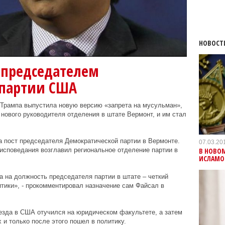
НОВОСТ
 председателем
 партии США
я Трампа выпустила новую версию «запрета на мусульман»,
ового руководителя отделения в штате Вермонт, и им стал
 пост председателя Демократической партии в Вермонте.
07.03.20
В НОВОМ
исповедания возглавил региональное отделение партии в
ИСЛАМО
 на должность председателя партии в штате – четкий
тики», - прокомментировал назначение сам Файсал в
езда в США отучился на юридическом факультете, а затем
 и только после этого пошел в политику.