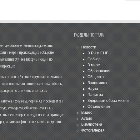
РАЗДЕЛЫ ПОРТАЛА
нта его появления является донесение
Новости
ссии и мире и происходящих в обществе
В РФ и СНГ
 выявление случаев дискриминации по
Собкор
В мире
 верующих.
Образование
чных регионах России и предлагает вниманию
Общество
и эксклюзивные аналитические статьи, обзоры,
Экономика
Наука
 экспертов по различным вопросам.
Палитра
 самую широкую аудиторию. Сайт освещает как
Здоровый образ жизни
Объявления
ескую, культурную, общественную жизнь
Видео
льных тем, которые находят место на страницах
Аудио
еры, исламских финансов и халяль-индустрии.
Библиотека
Фотогалерея