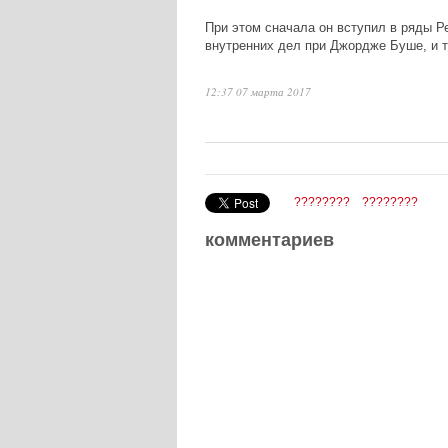
При этом сначала он вступил в ряды Р
внутренних дел при Джордже Буше, и 
12:37 07 марта 2017
????????
????????
комментариев