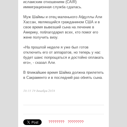
исламским отношениям (
CAIR
)
иммиграционная служба сдалась.
Муж Шаймы и отец маленького Абдуллы Али
Хассан, являющийся гражданином США и в
свое время вывезший сына на лечение в
Америку, поблагодарил всех, кто помог его
жене получить визу.
«На прошлой неделе я уже был готов
отключить его от аппаратов, но теперь у нас
будет шанс попрощаться и достойно оплакать
его», - сказал Али.
В ближайшее время Шайма должна прилететь
в Сакраменто и в последний раз обнять сына.
10:33 19 декабря 2018
????????
????????