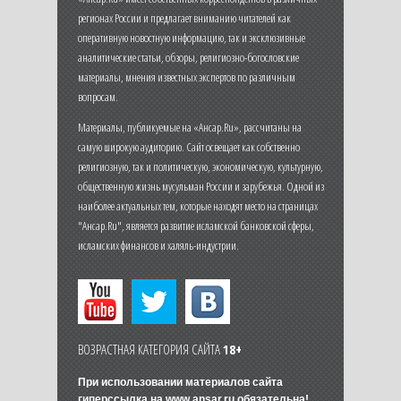
регионах России и предлагает вниманию читателей как
оперативную новостную информацию, так и эксклюзивные
аналитические статьи, обзоры, религиозно-богословские
материалы, мнения известных экспертов по различным
вопросам.
Материалы, публикуемые на «Ансар.Ru», рассчитаны на
самую широкую аудиторию. Сайт освещает как собственно
религиозную, так и политическую, экономическую, культурную,
общественную жизнь мусульман России и зарубежья. Одной из
наиболее актуальных тем, которые находят место на страницах
"Ансар.Ru", является развитие исламской банковской сферы,
исламских финансов и халяль-индустрии.
ВОЗРАСТНАЯ КАТЕГОРИЯ САЙТА
18+
При использовании материалов сайта
гиперссылка на
www.ansar.ru
обязательна!