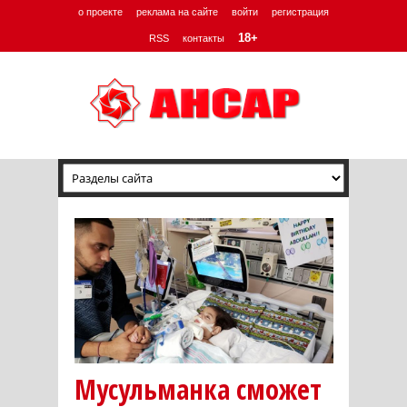
о проекте
реклама на сайте
войти
регистрация
18+
RSS
контакты
Мусульманка сможет