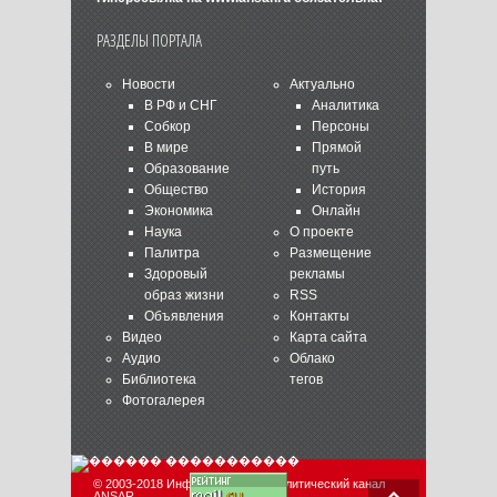
РАЗДЕЛЫ ПОРТАЛА
Новости
Актуально
В РФ и СНГ
Аналитика
Собкор
Персоны
В мире
Прямой
Образование
путь
Общество
История
Экономика
Онлайн
Наука
О проекте
Палитра
Размещение
Здоровый
рекламы
образ жизни
RSS
Объявления
Контакты
Видео
Карта сайта
Аудио
Облако
Библиотека
тегов
Фотогалерея
© 2003-2018 Информационно-аналитический канал
ANSAR