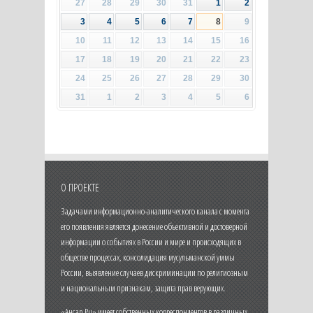
27
28
29
30
31
1
2
3
4
5
6
7
8
9
10
11
12
13
14
15
16
17
18
19
20
21
22
23
24
25
26
27
28
29
30
31
1
2
3
4
5
6
О ПРОЕКТЕ
Задачами информационно-аналитического канала с момента
его появления является донесение объективной и достоверной
информации о событиях в России и мире и происходящих в
обществе процессах, консолидация мусульманской уммы
России, выявление случаев дискриминации по религиозным
и национальным признакам, защита прав верующих.
«Ансар.Ru» имеет собственных корреспондентов в различных