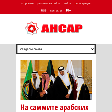
о проекте
реклама на сайте
войти
регистрация
18+
RSS
контакты
На саммите арабских