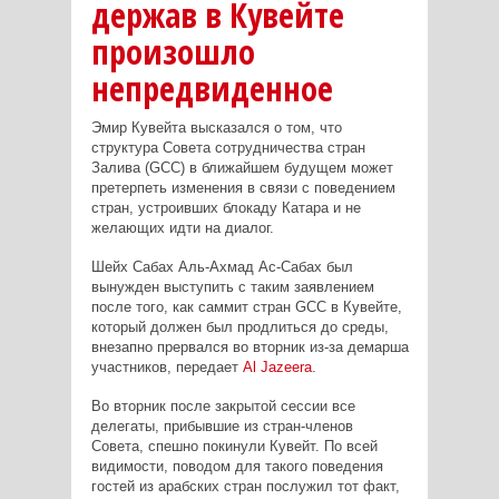
держав в Кувейте
произошло
непредвиденное
Эмир Кувейта высказался о том, что
структура Совета сотрудничества стран
Залива (GCC) в ближайшем будущем может
претерпеть изменения в связи с поведением
стран, устроивших блокаду Катара и не
желающих идти на диалог.
Шейх Сабах Аль-Ахмад Ас-Сабах был
вынужден выступить с таким заявлением
после того, как саммит стран GCC в Кувейте,
который должен был продлиться до среды,
внезапно прервался во вторник из-за демарша
участников, передает
Al Jazeera
.
Во вторник после закрытой сессии все
делегаты, прибывшие из стран-членов
Совета, спешно покинули Кувейт. По всей
видимости, поводом для такого поведения
гостей из арабских стран послужил тот факт,