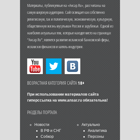
Материалы, публикуемые на «Ансар.Ru», рассчитаны на
самую широкую аудиторию. Сайт освещает как собственно
религиозную, так и политическую, экономическую, культурную,
общественную жизнь мусульман России и зарубежья. Одной из
наиболее актуальных тем, которые находят место на страницах
"Ансар.Ru", является развитие исламской банковской сферы,
исламских финансов и халяль-индустрии.
ВОЗРАСТНАЯ КАТЕГОРИЯ САЙТА
18+
При использовании материалов сайта
гиперссылка на
www.ansar.ru
обязательна!
РАЗДЕЛЫ ПОРТАЛА
Новости
Актуально
В РФ и СНГ
Аналитика
Собкор
Персоны