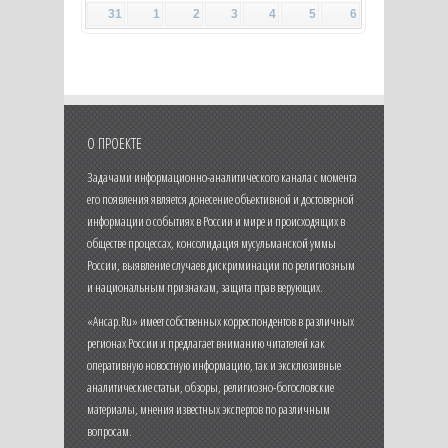
31
1
2
3
4
5
6
О ПРОЕКТЕ
Задачами информационно-аналитического канала с момента
его появления является донесение объективной и достоверной
информации о событиях в России и мире и происходящих в
обществе процессах, консолидация мусульманской уммы
России, выявление случаев дискриминации по религиозным
и национальным признакам, защита прав верующих.
«Ансар.Ru» имеет собственных корреспондентов в различных
регионах России и предлагает вниманию читателей как
оперативную новостную информацию, так и эксклюзивные
аналитические статьи, обзоры, религиозно-богословские
материалы, мнения известных экспертов по различным
вопросам.