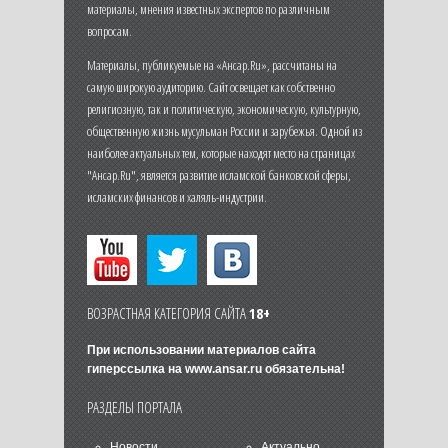
материалы, мнения известных экспертов по различным
вопросам.
Материалы, публикуемые на «Ансар.Ru», рассчитаны на
самую широкую аудиторию. Сайт освещает как собственно
религиозную, так и политическую, экономическую, культурную,
общественную жизнь мусульман России и зарубежья. Одной из
наиболее актуальных тем, которые находят место на страницах
"Ансар.Ru", является развитие исламской банковской сферы,
исламских финансов и халяль-индустрии.
ВОЗРАСТНАЯ КАТЕГОРИЯ САЙТА
18+
При использовании материалов сайта
гиперссылка на
www.ansar.ru
обязательна!
РАЗДЕЛЫ ПОРТАЛА
Новости
Актуально