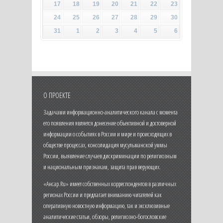
17
18
19
20
21
22
23
24
25
26
27
28
29
30
31
1
2
3
4
5
6
О ПРОЕКТЕ
Задачами информационно-аналитического канала с момента
его появления является донесение объективной и достоверной
информации о событиях в России и мире и происходящих в
обществе процессах, консолидация мусульманской уммы
России, выявление случаев дискриминации по религиозным
и национальным признакам, защита прав верующих.
«Ансар.Ru» имеет собственных корреспондентов в различных
регионах России и предлагает вниманию читателей как
оперативную новостную информацию, так и эксклюзивные
аналитические статьи, обзоры, религиозно-богословские