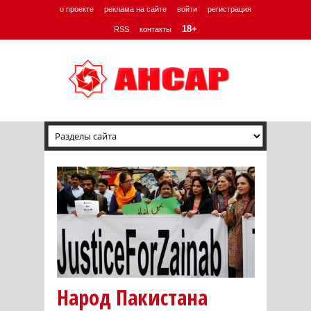
о проекте
реклама на сайте
войти
регистрация
18+
RSS
контакты
Народ Пакистана