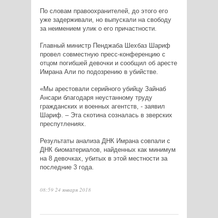
По словам правоохранителей, до этого его
уже задерживали, но выпускали на свободу
за неимением улик о его причастности.
Главный министр Пенджаба Шехбаз Шариф
провел совместную пресс-конференцию с
отцом погибшей девочки и сообщил об аресте
Имрана Али по подозрению в убийстве.
«Мы арестовали серийного убийцу Зайнаб
Ансари благодаря неустанному труду
гражданских и военных агентств, - заявил
Шариф. – Эта скотина созналась в зверских
преспутлениях.
Результаты анализа ДНК Имрана совпали с
ДНК биоматериалов, найденных как минимум
на 8 девочках, убитых в этой местности за
последние 3 года.
08:59 24 января 2018