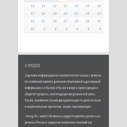
10
11
12
13
14
15
16
17
18
19
20
21
22
23
24
25
26
27
28
29
30
31
1
2
3
4
5
6
О ПРОЕКТЕ
Задачами информационно-аналитического канала с момента
его появления является донесение объективной и достоверной
информации о событиях в России и мире и происходящих в
обществе процессах, консолидация мусульманской уммы
России, выявление случаев дискриминации по религиозным
и национальным признакам, защита прав верующих.
«Ансар.Ru» имеет собственных корреспондентов в различных
регионах России и предлагает вниманию читателей как