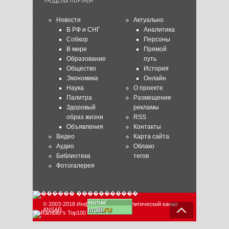
Новости
Актуально
В РФ и СНГ
Аналитика
Собкор
Персоны
В мире
Прямой
Образование
путь
Общество
История
Экономика
Онлайн
Наука
О проекте
Палитра
Размещение
Здоровый
рекламы
образ жизни
RSS
Объявления
Контакты
Видео
Карта сайта
Аудио
Облако
Библиотека
тегов
Фотогалерея
© 2003-2018 Информационно-аналитический канал
ANSAR