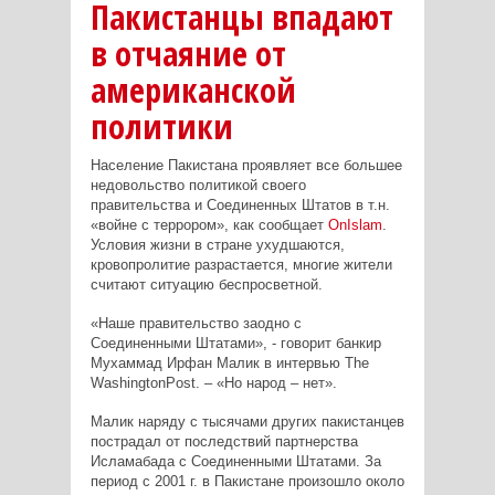
Пакистанцы впадают
в отчаяние от
американской
политики
Население Пакистана проявляет все большее
недовольство политикой своего
правительства и Соединенных Штатов в т.н.
«войне с террором», как сообщает
OnIslam
.
Условия жизни в стране ухудшаются,
кровопролитие разрастается, многие жители
считают ситуацию беспросветной.
«Наше правительство заодно с
Соединенными Штатами», - говорит банкир
Мухаммад Ирфан Малик в интервью
The
Washington
Post
. – «Но народ – нет».
Малик
наряду с тысячами других пакистанцев
пострадал от последствий партнерства
Исламабада с Соединенными Штатами. За
период с 2001 г. в Пакистане произошло около