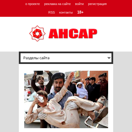
о проекте
реклама на сайте
войти
регистрация
18+
RSS
контакты