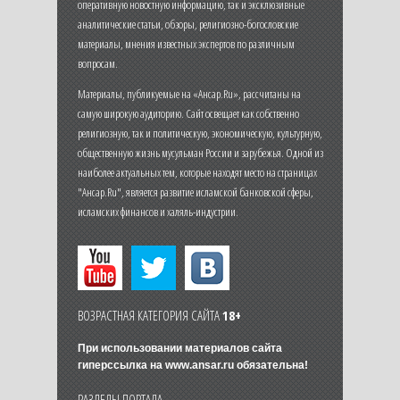
оперативную новостную информацию, так и эксклюзивные
аналитические статьи, обзоры, религиозно-богословские
материалы, мнения известных экспертов по различным
вопросам.
Материалы, публикуемые на «Ансар.Ru», рассчитаны на
самую широкую аудиторию. Сайт освещает как собственно
религиозную, так и политическую, экономическую, культурную,
общественную жизнь мусульман России и зарубежья. Одной из
наиболее актуальных тем, которые находят место на страницах
"Ансар.Ru", является развитие исламской банковской сферы,
исламских финансов и халяль-индустрии.
ВОЗРАСТНАЯ КАТЕГОРИЯ САЙТА
18+
При использовании материалов сайта
гиперссылка на
www.ansar.ru
обязательна!
РАЗДЕЛЫ ПОРТАЛА