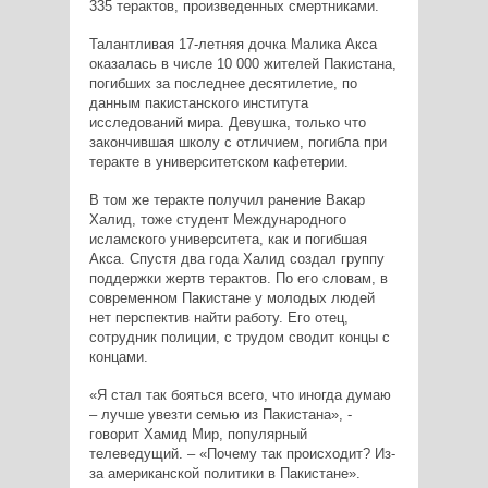
335 терактов, произведенных смертниками.
Талантливая 17-летняя дочка Малика Акса
оказалась в числе 10 000 жителей Пакистана,
погибших за последнее десятилетие, по
данным пакистанского института
исследований мира. Девушка, только что
закончившая школу с отличием, погибла при
теракте в университетском кафетерии.
В том же теракте получил ранение Вакар
Халид, тоже студент Международного
исламского университета, как и погибшая
Акса. Спустя два года Халид создал группу
поддержки жертв терактов. По его словам, в
современном Пакистане у молодых людей
нет перспектив найти работу. Его отец,
сотрудник полиции, с трудом сводит концы с
концами.
«Я стал так бояться всего, что иногда думаю
– лучше увезти семью из Пакистана», -
говорит Хамид Мир, популярный
телеведущий. – «Почему так происходит? Из-
за американской политики в Пакистане».